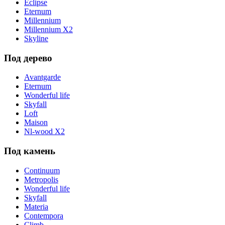
Eclipse
Eternum
Millennium
Millennium X2
Skyline
Под дерево
Avantgarde
Eternum
Wonderful life
Skyfall
Loft
Maison
Nl-wood X2
Под камень
Continuum
Metropolis
Wonderful life
Skyfall
Materia
Contempora
Climb