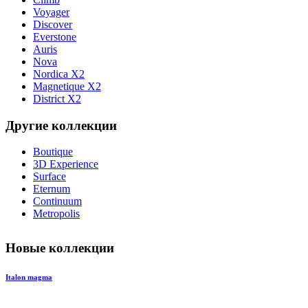
Voyager
Discover
Everstone
Auris
Nova
Nordica X2
Magnetique X2
District X2
Другие коллекции
Boutique
3D Experience
Surface
Eternum
Continuum
Metropolis
Новые коллекции
Italon magma