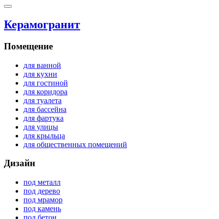
Керамогранит
Помещение
для ванной
для кухни
для гостиной
для коридора
для туалета
для бассейна
для фартука
для улицы
для крыльца
для общественных помещений
Дизайн
под металл
под дерево
под мрамор
под камень
под бетон