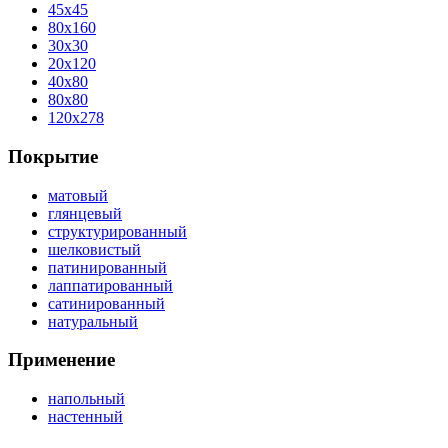
45x45
80x160
30x30
20x120
40x80
80x80
120x278
Покрытие
матовый
глянцевый
структурированный
шелковистый
патинированный
лаппатированный
сатинированный
натуральный
Применение
напольный
настенный