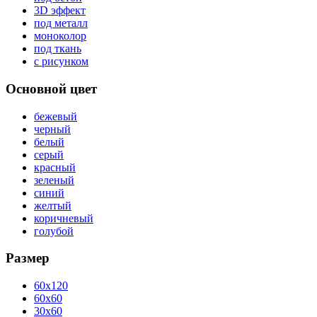
3D эффект
под металл
моноколор
под ткань
с рисунком
Основной цвет
бежевый
черный
белый
серый
красный
зеленый
синий
желтый
коричневый
голубой
Размер
60x120
60x60
30x60