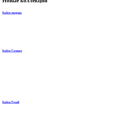
Новые коллекции
Italon magma
Italon Cosmos
Italon Fossil