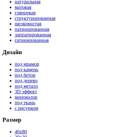
натуральная
матовая
глянцевая
структурированная
шелковистая
патинированная
лаппатированная
сатинированная
Дизайн
под мрамор
под камень
под бетон
под дерево
под металл
3D эффект
моноколор
под ткань
с рисунком
Размер
40x80