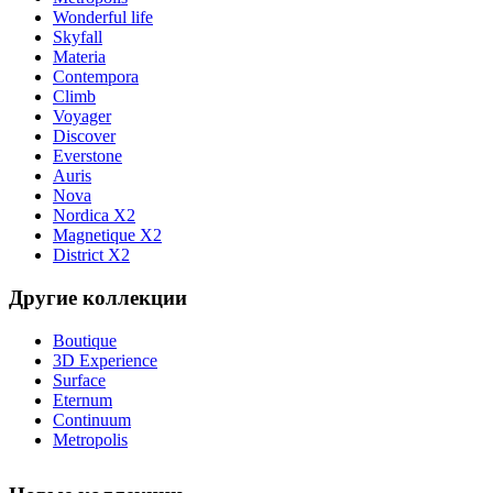
Wonderful life
Skyfall
Materia
Contempora
Climb
Voyager
Discover
Everstone
Auris
Nova
Nordica X2
Magnetique X2
District X2
Другие коллекции
Boutique
3D Experience
Surface
Eternum
Continuum
Metropolis