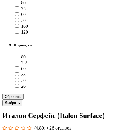
80
75
60
30
160
120
Ширина, см
80
7.2
60
33
30
26
Сбросить
Выбрать
Италон Серфейс (Italon Surface)
(4,80)
• 26 отзывов