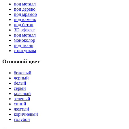
под металл
под дерево
под мрамор
под камень
под бетон
3D эффект
под металл
моноколор
под ткань
с рисунком
Основной цвет
бежевый
черный
белый
серый
красный
зеленый
синий
желтый
коричневый
голубой