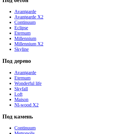
Под бетон
Avantgarde
Avantgarde X2
Continuum
Eclipse
Eternum
Millennium
Millennium X2
Skyline
Под дерево
Avantgarde
Eternum
Wonderful life
Skyfall
Loft
Maison
Nl-wood X2
Под камень
Continuum
Metropolis