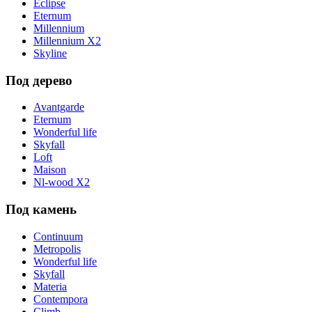
Eclipse
Eternum
Millennium
Millennium X2
Skyline
Под дерево
Avantgarde
Eternum
Wonderful life
Skyfall
Loft
Maison
Nl-wood X2
Под камень
Continuum
Metropolis
Wonderful life
Skyfall
Materia
Contempora
Climb