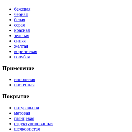
бежевая
черная
белая
серая
красная
зеленая
синяя
желтая
коричневая
голубая
Применение
напольная
настенная
Покрытие
натуральная
матовая
глянцевая
структурированная
шелковистая