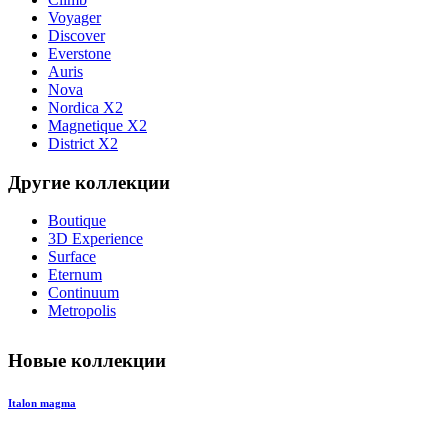
Voyager
Discover
Everstone
Auris
Nova
Nordica X2
Magnetique X2
District X2
Другие коллекции
Boutique
3D Experience
Surface
Eternum
Continuum
Metropolis
Новые коллекции
Italon magma