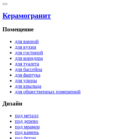
Керамогранит
Помещение
для ванной
для кухни
для гостиной
для коридора
для туалета
для бассейна
для фартука
для улицы
для крыльца
для общественных помещений
Дизайн
под металл
под дерево
под мрамор
под камень
под бетон