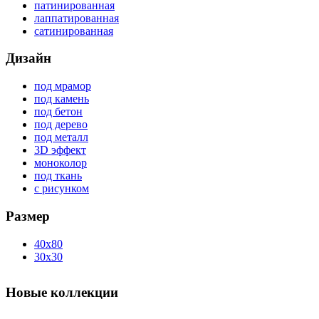
патинированная
лаппатированная
сатинированная
Дизайн
под мрамор
под камень
под бетон
под дерево
под металл
3D эффект
моноколор
под ткань
с рисунком
Размер
40x80
30x30
Новые коллекции