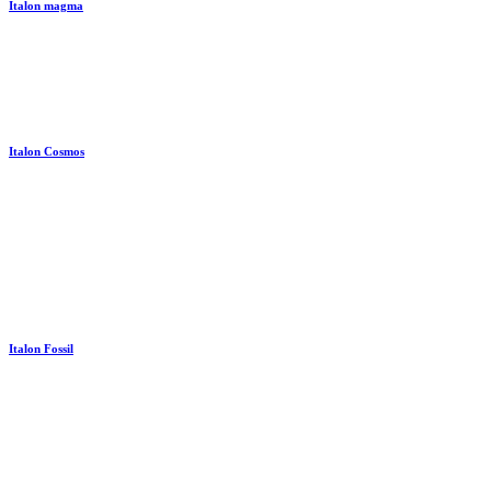
Italon magma
Italon Cosmos
Italon Fossil