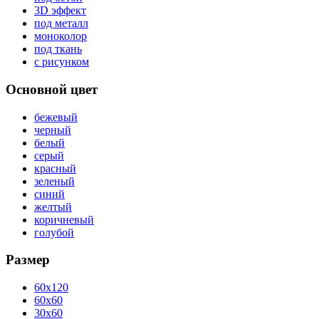
3D эффект
под металл
моноколор
под ткань
с рисунком
Основной цвет
бежевый
черный
белый
серый
красный
зеленый
синий
желтый
коричневый
голубой
Размер
60x120
60x60
30x60