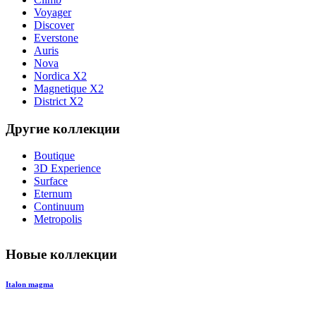
Voyager
Discover
Everstone
Auris
Nova
Nordica X2
Magnetique X2
District X2
Другие коллекции
Boutique
3D Experience
Surface
Eternum
Continuum
Metropolis
Новые коллекции
Italon magma