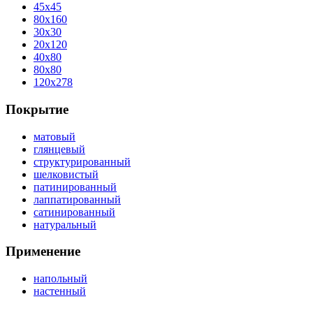
45x45
80x160
30x30
20x120
40x80
80x80
120x278
Покрытие
матовый
глянцевый
структурированный
шелковистый
патинированный
лаппатированный
сатинированный
натуральный
Применение
напольный
настенный