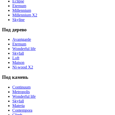
Eclipse
Eternum
Millennium
Millennium X2
Skyline
Под дерево
Avantgarde
Eternum
Wonderful life
Skyfall
Loft
Maison
Nl-wood X2
Под камень
Continuum
Metropolis
Wonderful life
Skyfall
Materia
Contempora
Climb