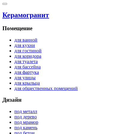
Керамогранит
Помещение
для ванной
для кухни
для гостиной
для коридора
для туалета
для бассейна
для фартука
для улицы
для крыльца
для общественных помещений
Дизайн
под металл
под дерево
под мрамор
под камень
под бетон