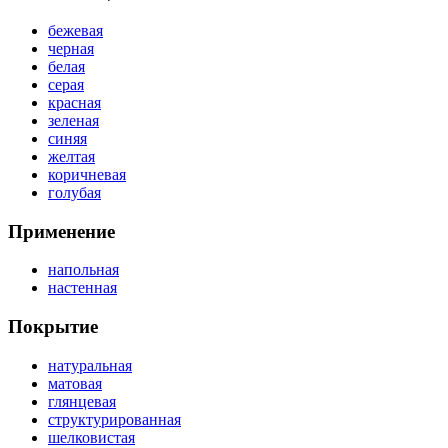
бежевая
черная
белая
серая
красная
зеленая
синяя
желтая
коричневая
голубая
Применение
напольная
настенная
Покрытие
натуральная
матовая
глянцевая
структурированная
шелковистая