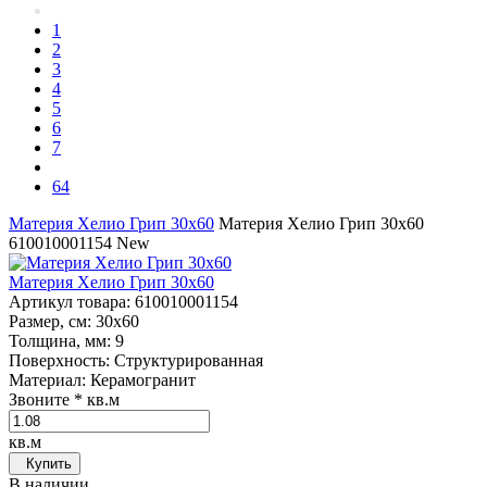
1
2
3
4
5
6
7
64
Материя Хелио Грип 30х60
Материя Хелио Грип 30х60
610010001154
New
Материя Хелио Грип 30х60
Артикул товара
: 610010001154
Размер, см
: 30x60
Толщина, мм
: 9
Поверхность
: Структурированная
Материал
: Керамогранит
Звоните
* кв.м
кв.м
Купить
В наличии