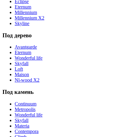
Eclipse
Eternum
Millennium
Millennium X2
Skyline
Под дерево
Avantgarde
Eternum
Wonderful life
Skyfall
Loft
Maison
Nl-wood X2
Под камень
Continuum
Metropolis
Wonderful life
Skyfall
Materia
Contempora
Climb