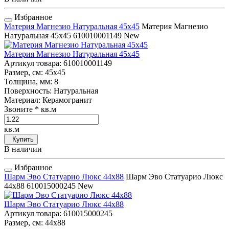
Избранное
Материя Магнезио Натуральная 45x45
Материя Магнезио
Натуральная 45x45
610010001149
New
Материя Магнезио Натуральная 45x45
Артикул товара
: 610010001149
Размер, см
: 45x45
Толщина, мм
: 8
Поверхность
: Натуральная
Материал
: Керамогранит
Звоните
* кв.м
кв.м
Купить
В наличии
Избранное
Шарм Эво Статуарио Люкс 44х88
Шарм Эво Статуарио Люкс
44х88
610015000245
New
Шарм Эво Статуарио Люкс 44х88
Артикул товара
: 610015000245
Размер, см
: 44x88