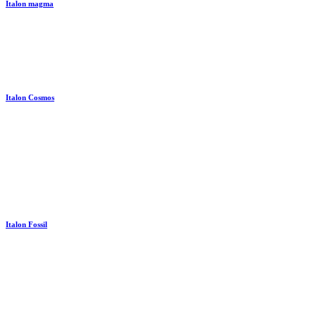
Italon magma
Italon Cosmos
Italon Fossil