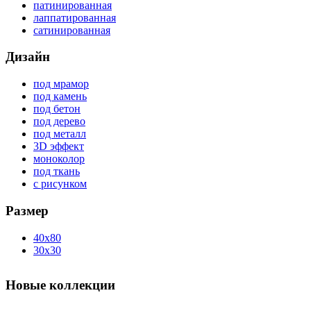
патинированная
лаппатированная
сатинированная
Дизайн
под мрамор
под камень
под бетон
под дерево
под металл
3D эффект
моноколор
под ткань
с рисунком
Размер
40x80
30x30
Новые коллекции