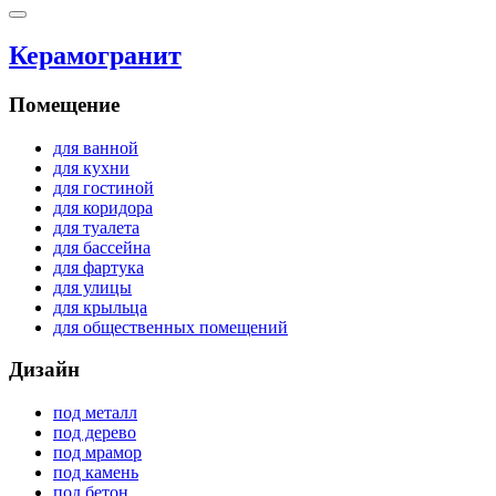
Керамогранит
Помещение
для ванной
для кухни
для гостиной
для коридора
для туалета
для бассейна
для фартука
для улицы
для крыльца
для общественных помещений
Дизайн
под металл
под дерево
под мрамор
под камень
под бетон