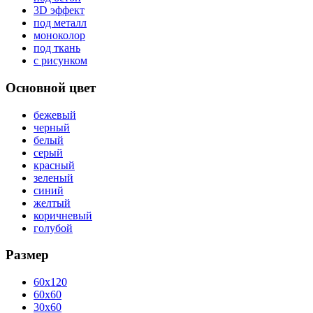
3D эффект
под металл
моноколор
под ткань
с рисунком
Основной цвет
бежевый
черный
белый
серый
красный
зеленый
синий
желтый
коричневый
голубой
Размер
60x120
60x60
30x60