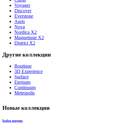
Voyager
Discover
Everstone
Auris
Nova
Nordica X2
Magnetique X2
District X2
Другие коллекции
Boutique
3D Experience
Surface
Eternum
Continuum
Metropolis
Новые коллекции
Italon magma