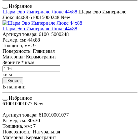
Избранное
Шарм Эво Империале Люкс 44х88
Шарм Эво Империале
Люкс 44х88
610015000248
New
Шарм Эво Империале Люкс 44х88
Артикул товара
: 610015000248
Размер, см
: 44x88
Толщина, мм
: 9
Поверхность
: Глянцевая
Материал
: Керамогранит
Звоните
* кв.м
кв.м
Купить
В наличии
Избранное
610010001077
New
Артикул товара
: 610010001077
Размер, см
: 30x30
Толщина, мм
: 7
Поверхность
: Натуральная
Материал
: Керамогранит