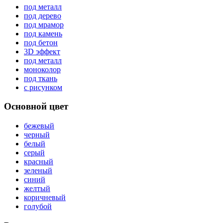
под металл
под дерево
под мрамор
под камень
под бетон
3D эффект
под металл
моноколор
под ткань
с рисунком
Основной цвет
бежевый
черный
белый
серый
красный
зеленый
синий
желтый
коричневый
голубой