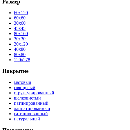
Размер
60x120
60x60
30x60
45x45
80x160
30x30
20x120
40x80
80x80
120x278
Покрытие
матовый
глянцевый
структурированный
шелковистый
патинированный
лаппатированный
сатинированный
натуральный