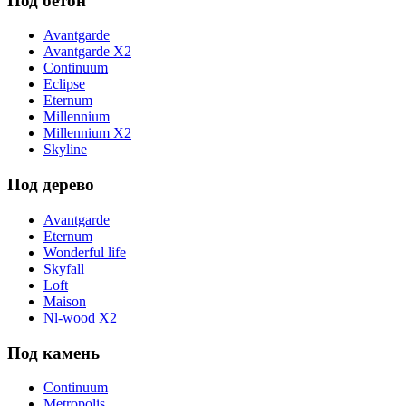
Под бетон
Avantgarde
Avantgarde X2
Continuum
Eclipse
Eternum
Millennium
Millennium X2
Skyline
Под дерево
Avantgarde
Eternum
Wonderful life
Skyfall
Loft
Maison
Nl-wood X2
Под камень
Continuum
Metropolis