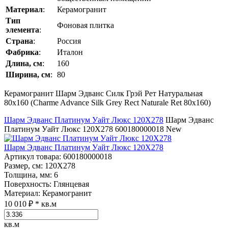
Материал
:
Керамогранит
Тип
Фоновая плитка
элемента
:
Страна
:
Россия
Фабрика
:
Италон
Длина, см
:
160
Ширина, см
:
80
Керамогранит Шарм Эдванс Силк Грэй Рет Натуральная
80x160 (Charme Advance Silk Grey Rect Naturale Ret 80x160)
Шарм Эдванс Платинум Уайт Люкс 120Х278
Шарм Эдванс
Платинум Уайт Люкс 120Х278
600180000018
New
Шарм Эдванс Платинум Уайт Люкс 120Х278
Артикул товара
: 600180000018
Размер, см
: 120Х278
Толщина, мм
: 6
Поверхность
: Глянцевая
Материал
: Керамогранит
10 010 ₽
* кв.м
кв.м