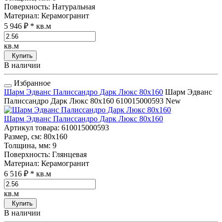
Поверхность
: Натуральная
Материал
: Керамогранит
5 946 ₽
* кв.м
кв.м
Купить
В наличии
Избранное
Шарм Эдванс Палиссандро Дарк Люкс 80x160
Шарм Эдванс
Палиссандро Дарк Люкс 80x160
610015000593
New
Шарм Эдванс Палиссандро Дарк Люкс 80x160
Артикул товара
: 610015000593
Размер, см
: 80x160
Толщина, мм
: 9
Поверхность
: Глянцевая
Материал
: Керамогранит
6 516 ₽
* кв.м
кв.м
Купить
В наличии