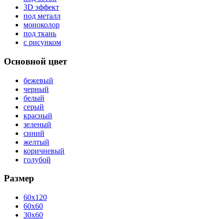
3D эффект
под металл
моноколор
под ткань
с рисунком
Основной цвет
бежевый
черный
белый
серый
красный
зеленый
синий
желтый
коричневый
голубой
Размер
60x120
60x60
30x60