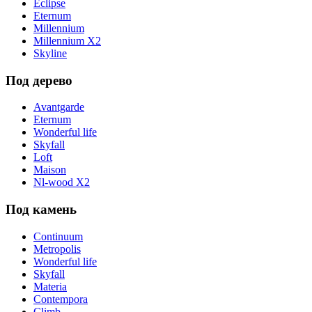
Eclipse
Eternum
Millennium
Millennium X2
Skyline
Под дерево
Avantgarde
Eternum
Wonderful life
Skyfall
Loft
Maison
Nl-wood X2
Под камень
Continuum
Metropolis
Wonderful life
Skyfall
Materia
Contempora
Climb