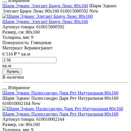
Избранное
Шарм Эдванс Элегант Браун Люкс 80x160
Шарм Эдванс
Элегант Браун Люкс 80x160
610015000592
New
Шарм Эдванс Элегант Браун Люкс 80x160
Артикул товара
: 610015000592
Размер, см
: 80x160
Толщина, мм
: 9
Поверхность
: Глянцевая
Материал
: Керамогранит
6 516 ₽
* кв.м
кв.м
Купить
В наличии
Избранное
Шарм Эдванс Палиссандро Дарк Рет Натуральная 80x160
Шарм Эдванс Палиссандро Дарк Рет Натуральная 80x160
610010002164
New
Шарм Эдванс Палиссандро Дарк Рет Натуральная 80x160
Артикул товара
: 610010002164
Размер, см
: 80x160
Толщина, мм
: 9