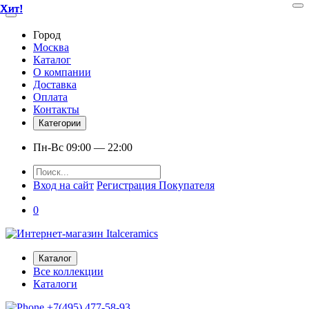
Хит!
Хит!
Хит!
Хит!
Хит!
Хит!
Город
Москва
Каталог
О компании
Доставка
Оплата
Контакты
Категории
Пн-Вс 09:00 — 22:00
Вход на сайт
Регистрация Покупателя
0
Каталог
Все коллекции
Каталоги
+7(495) 477-58-93