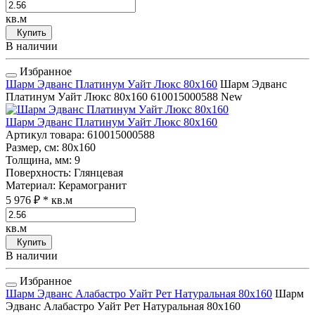
кв.м
Купить
В наличии
Избранное
Шарм Эдванс Платинум Уайт Люкс 80x160
Шарм Эдванс
Платинум Уайт Люкс 80x160
610015000588
New
Шарм Эдванс Платинум Уайт Люкс 80x160
Артикул товара
: 610015000588
Размер, см
: 80x160
Толщина, мм
: 9
Поверхность
: Глянцевая
Материал
: Керамогранит
5 976 ₽
* кв.м
кв.м
Купить
В наличии
Избранное
Шарм Эдванс Алабастро Уайт Рет Натуральная 80x160
Шарм
Эдванс Алабастро Уайт Рет Натуральная 80x160