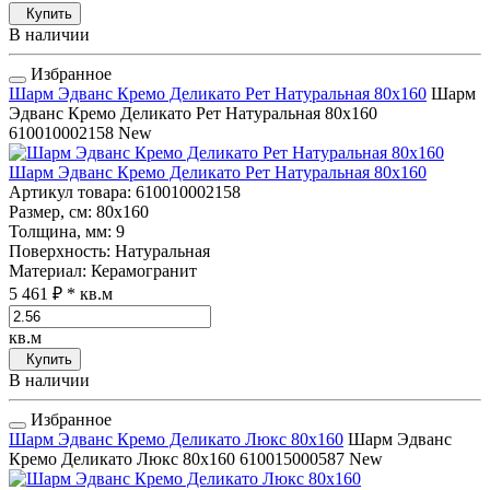
Купить
В наличии
Избранное
Шарм Эдванс Кремо Деликато Рет Натуральная 80x160
Шарм
Эдванс Кремо Деликато Рет Натуральная 80x160
610010002158
New
Шарм Эдванс Кремо Деликато Рет Натуральная 80x160
Артикул товара
: 610010002158
Размер, см
: 80x160
Толщина, мм
: 9
Поверхность
: Натуральная
Материал
: Керамогранит
5 461 ₽
* кв.м
кв.м
Купить
В наличии
Избранное
Шарм Эдванс Кремо Деликато Люкс 80x160
Шарм Эдванс
Кремо Деликато Люкс 80x160
610015000587
New