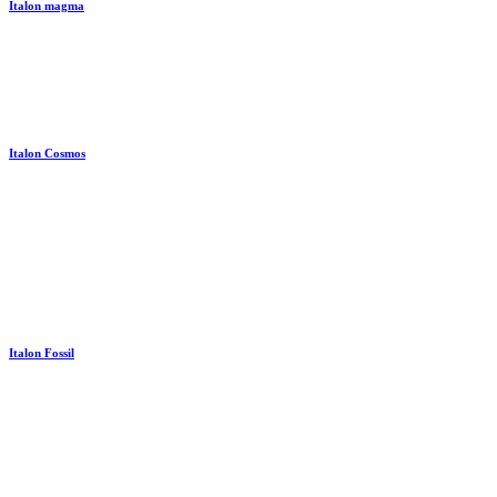
Italon magma
Italon Cosmos
Italon Fossil