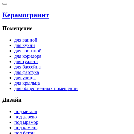
Керамогранит
Помещение
для ванной
для кухни
для гостиной
для коридора
для туалета
для бассейна
для фартука
для улицы
для крыльца
для общественных помещений
Дизайн
под металл
под дерево
под мрамор
под камень
под бетон