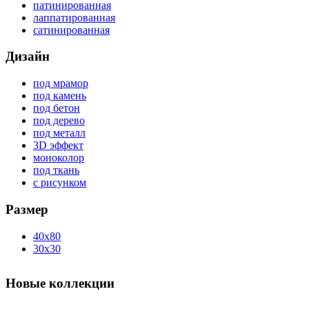
патинированная
лаппатированная
сатинированная
Дизайн
под мрамор
под камень
под бетон
под дерево
под металл
3D эффект
моноколор
под ткань
с рисунком
Размер
40x80
30x30
Новые коллекции