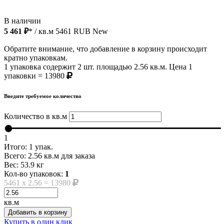
В наличии
5 461 ₽
* / кв.м
5461
RUB
New
Обратите внимание, что добавление в корзину происходит
кратно упаковкам.
1 упаковка содержит 2 шт. площадью 2.56 кв.м. Цена 1
упаковки = 13980
Введите требуемое количество
Количество в кв.м
1
Итого:
1
упак.
Всего:
2.56
кв.м для заказа
Вес:
53.9
кг
Кол-во упаковок:
1
5461
x
2.56
=
13980
кв.м
Добавить в корзину
Купить в один клик