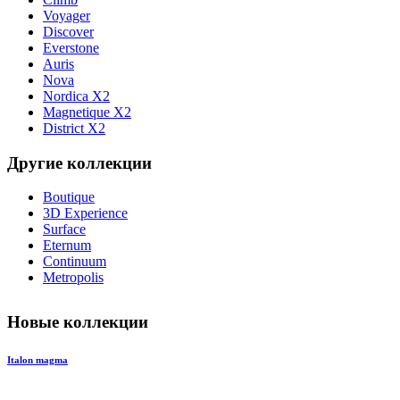
Voyager
Discover
Everstone
Auris
Nova
Nordica X2
Magnetique X2
District X2
Другие коллекции
Boutique
3D Experience
Surface
Eternum
Continuum
Metropolis
Новые коллекции
Italon magma