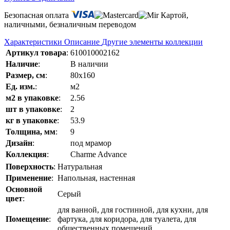
Безопасная оплата
Картой,
наличными, безналичным переводом
Характеристики
Описание
Другие элементы коллекции
Артикул товара
:
610010002162
Наличие
:
В наличии
Размер, см
:
80x160
Ед. изм.
:
м2
м2 в упаковке
:
2.56
шт в упаковке
:
2
кг в упаковке
:
53.9
Толщина, мм
:
9
Дизайн
:
под мрамор
Коллекция
:
Charme Advance
Поверхность
:
Натуральная
Применение
:
Напольная, настенная
Основной
Серый
цвет
:
для ванной, для гостинной, для кухни, для
Помещение
:
фартука, для коридора, для туалета, для
общественных помещений