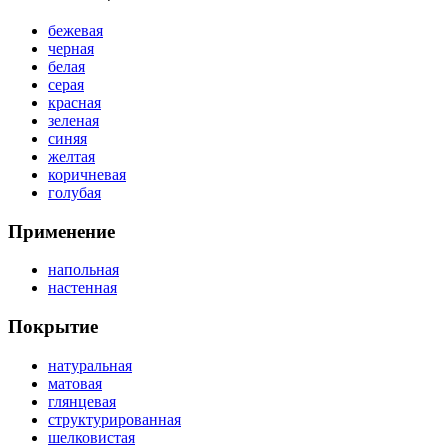
бежевая
черная
белая
серая
красная
зеленая
синяя
желтая
коричневая
голубая
Применение
напольная
настенная
Покрытие
натуральная
матовая
глянцевая
структурированная
шелковистая