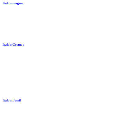
Italon magma
Italon Cosmos
Italon Fossil