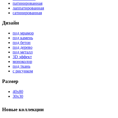
патинированная
лаппатированная
сатинированная
Дизайн
под мрамор
под камень
под бетон
под дерево
под металл
3D эффект
моноколор
под ткань
с рисунком
Размер
40x80
30x30
Новые коллекции