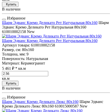
Купить
В наличии
Избранное
Шарм Эдванс Кремо Деликато Рет Натуральная 80x160
Шарм
Эдванс Кремо Деликато Рет Натуральная 80x160
610010002158
New
Шарм Эдванс Кремо Деликато Рет Натуральная 80x160
Артикул товара
: 610010002158
Размер, см
: 80x160
Толщина, мм
: 9
Поверхность
: Натуральная
Материал
: Керамогранит
5 461 ₽
* кв.м
кв.м
Купить
В наличии
Избранное
Шарм Эдванс Кремо Деликато Люкс 80x160
Шарм Эдванс
Кремо Деликато Люкс 80x160
610015000587
New