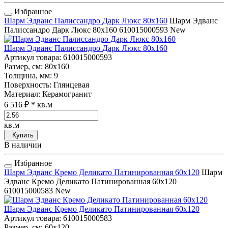
Избранное
Шарм Эдванс Палиссандро Дарк Люкс 80x160
Шарм Эдванс
Палиссандро Дарк Люкс 80x160
610015000593
New
Шарм Эдванс Палиссандро Дарк Люкс 80x160
Артикул товара
: 610015000593
Размер, см
: 80x160
Толщина, мм
: 9
Поверхность
: Глянцевая
Материал
: Керамогранит
6 516 ₽
* кв.м
кв.м
Купить
В наличии
Избранное
Шарм Эдванс Кремо Деликато Патинированная 60x120
Шарм
Эдванс Кремо Деликато Патинированная 60x120
610015000583
New
Шарм Эдванс Кремо Деликато Патинированная 60x120
Артикул товара
: 610015000583
Размер, см
: 60x120