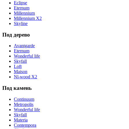
Eclipse
Eternum
Millennium
Millennium X2
Skyline
Под дерево
Avantgarde
Eternum
Wonderful life
Skyfall
Loft
Maison
Nl-wood X2
Под камень
Continuum
Metropolis
Wonderful life
Skyfall
Materia
Contempora