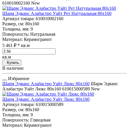
610010002160
New
Шарм Эдванс Алабастро Уайт Рет Натуральная 80x160
Артикул товара
: 610010002160
Размер, см
: 80x160
Толщина, мм
: 9
Поверхность
: Натуральная
Материал
: Керамогранит
5 461 ₽
* кв.м
кв.м
Купить
В наличии
Избранное
Шарм Эдванс Алабастро Уайт Люкс 80x160
Шарм Эдванс
Алабастро Уайт Люкс 80x160
610015000589
New
Шарм Эдванс Алабастро Уайт Люкс 80x160
Артикул товара
: 610015000589
Размер, см
: 80x160
Толщина, мм
: 9
Поверхность
: Глянцевая
Материал
: Керамогранит