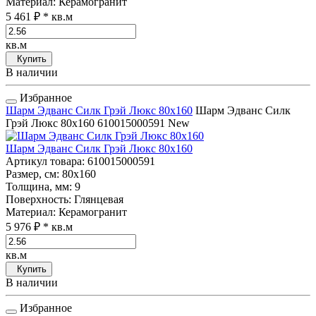
Материал
: Керамогранит
5 461 ₽
* кв.м
кв.м
Купить
В наличии
Избранное
Шарм Эдванс Силк Грэй Люкс 80x160
Шарм Эдванс Силк
Грэй Люкс 80x160
610015000591
New
Шарм Эдванс Силк Грэй Люкс 80x160
Артикул товара
: 610015000591
Размер, см
: 80x160
Толщина, мм
: 9
Поверхность
: Глянцевая
Материал
: Керамогранит
5 976 ₽
* кв.м
кв.м
Купить
В наличии
Избранное