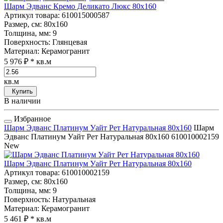
Шарм Эдванс Кремо Деликато Люкс 80x160
Артикул товара
: 610015000587
Размер, см
: 80x160
Толщина, мм
: 9
Поверхность
: Глянцевая
Материал
: Керамогранит
5 976 ₽
* кв.м
кв.м
Купить
В наличии
Избранное
Шарм Эдванс Платинум Уайт Рет Натуральная 80x160
Шарм
Эдванс Платинум Уайт Рет Натуральная 80x160
610010002159
New
Шарм Эдванс Платинум Уайт Рет Натуральная 80x160
Артикул товара
: 610010002159
Размер, см
: 80x160
Толщина, мм
: 9
Поверхность
: Натуральная
Материал
: Керамогранит
5 461 ₽
* кв.м