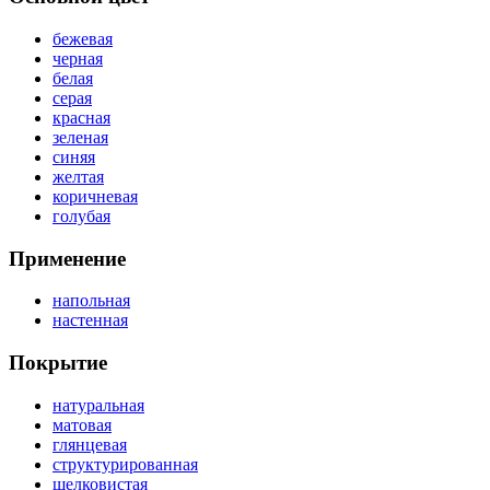
бежевая
черная
белая
серая
красная
зеленая
синяя
желтая
коричневая
голубая
Применение
напольная
настенная
Покрытие
натуральная
матовая
глянцевая
структурированная
шелковистая