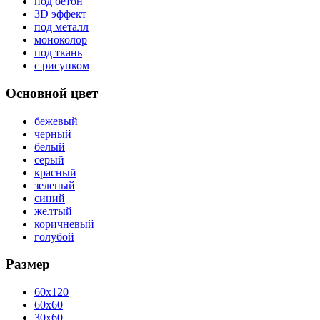
под бетон
3D эффект
под металл
моноколор
под ткань
с рисунком
Основной цвет
бежевый
черный
белый
серый
красный
зеленый
синий
желтый
коричневый
голубой
Размер
60x120
60x60
30x60