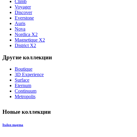
Climb
Voyager
Discover
Everstone
Auris
Nova
Nordica X2
Magnetique X2
District X2
Другие коллекции
Boutique
3D Experience
Surface
Eternum
Continuum
Metropolis
Новые коллекции
Italon magma