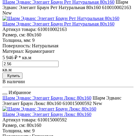
Шарм Эдванс Элегант Браун Рет Натуральная 80x160
Шарм
Эдванс Элегант Браун Рет Натуральная 80x160
610010002163
New
Шарм Эдванс Элегант Браун Рет Натуральная 80x160
Артикул товара
: 610010002163
Размер, см
: 80x160
Толщина, мм
: 9
Поверхность
: Натуральная
Материал
: Керамогранит
5 946 ₽
* кв.м
кв.м
Купить
В наличии
Избранное
Шарм Эдванс Элегант Браун Люкс 80x160
Шарм Эдванс
Элегант Браун Люкс 80x160
610015000592
New
Шарм Эдванс Элегант Браун Люкс 80x160
Артикул товара
: 610015000592
Размер, см
: 80x160
Толщина, мм
: 9