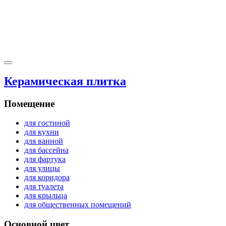
Керамическая плитка
Помещение
для гостиной
для кухни
для ванной
для бассейна
для фартука
для улицы
для коридора
для туалета
для крыльца
для общественных помещений
Основной цвет