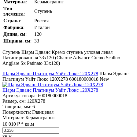
Материал
:
Керамогранит
Тип
Ступень
элемента
:
Страна
:
Россия
Фабрика
:
Италон
Длина, см
:
120
Ширина, см
:
33
Ступень Шарм Эдванс Кремо ступень угловая левая
Патинированная 33x120 (Charme Advance Cremo Scalino
Angjlare Sx Patinato 33x120)
Шарм Эдванс Платинум Уайт Люкс 120Х278
Шарм Эдванс
Платинум Уайт Люкс 120Х278
600180000018
New
Шарм Эдванс Платинум Уайт Люкс 120Х278
Артикул товара
: 600180000018
Размер, см
: 120Х278
Толщина, мм
: 6
Поверхность
: Глянцевая
Материал
: Керамогранит
10 010 ₽
* кв.м
кв.м