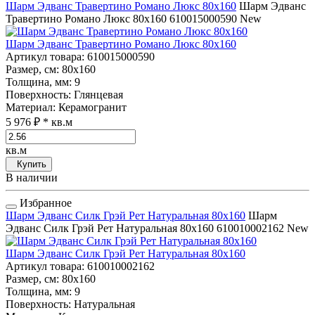
Шарм Эдванс Травертино Романо Люкс 80x160
Шарм Эдванс
Травертино Романо Люкс 80x160
610015000590
New
Шарм Эдванс Травертино Романо Люкс 80x160
Артикул товара
: 610015000590
Размер, см
: 80x160
Толщина, мм
: 9
Поверхность
: Глянцевая
Материал
: Керамогранит
5 976 ₽
* кв.м
кв.м
Купить
В наличии
Избранное
Шарм Эдванс Силк Грэй Рет Натуральная 80x160
Шарм
Эдванс Силк Грэй Рет Натуральная 80x160
610010002162
New
Шарм Эдванс Силк Грэй Рет Натуральная 80x160
Артикул товара
: 610010002162
Размер, см
: 80x160
Толщина, мм
: 9
Поверхность
: Натуральная