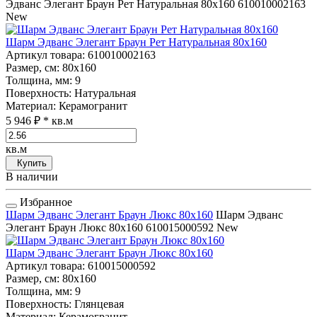
Эдванс Элегант Браун Рет Натуральная 80x160
610010002163
New
Шарм Эдванс Элегант Браун Рет Натуральная 80x160
Артикул товара
: 610010002163
Размер, см
: 80x160
Толщина, мм
: 9
Поверхность
: Натуральная
Материал
: Керамогранит
5 946 ₽
* кв.м
кв.м
Купить
В наличии
Избранное
Шарм Эдванс Элегант Браун Люкс 80x160
Шарм Эдванс
Элегант Браун Люкс 80x160
610015000592
New
Шарм Эдванс Элегант Браун Люкс 80x160
Артикул товара
: 610015000592
Размер, см
: 80x160
Толщина, мм
: 9
Поверхность
: Глянцевая
Материал
: Керамогранит