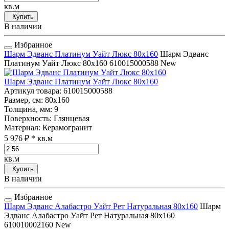
кв.м
Купить
В наличии
Избранное
Шарм Эдванс Платинум Уайт Люкс 80x160
Шарм Эдванс
Платинум Уайт Люкс 80x160
610015000588
New
Шарм Эдванс Платинум Уайт Люкс 80x160
Артикул товара
: 610015000588
Размер, см
: 80x160
Толщина, мм
: 9
Поверхность
: Глянцевая
Материал
: Керамогранит
5 976 ₽
* кв.м
кв.м
Купить
В наличии
Избранное
Шарм Эдванс Алабастро Уайт Рет Натуральная 80x160
Шарм
Эдванс Алабастро Уайт Рет Натуральная 80x160
610010002160
New