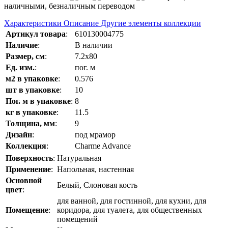
наличными, безналичным переводом
Характеристики
Описание
Другие элементы коллекции
Артикул товара
:
610130004775
Наличие
:
В наличии
Размер, см
:
7.2x80
Ед. изм.
:
пог. м
м2 в упаковке
:
0.576
шт в упаковке
:
10
Пог. м в упаковке
:
8
кг в упаковке
:
11.5
Толщина, мм
:
9
Дизайн
:
под мрамор
Коллекция
:
Charme Advance
Поверхность
:
Натуральная
Применение
:
Напольная, настенная
Основной
Белый, Слоновая кость
цвет
:
для ванной, для гостинной, для кухни, для
Помещение
:
коридора, для туалета, для общественных
помещений