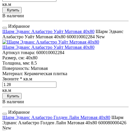
кв.м
Купить
В наличии
Избранное
Шарм Эдванс Алабастро Уайт Матовая 40x80
Шарм Эдванс
Алабастро Уайт Матовая 40x80
600010002284
New
Шарм Эдванс Алабастро Уайт Матовая 40x80
Артикул товара
: 600010002284
Размер, см
: 40x80
Толщина, мм
: 8.5
Поверхность
: Матовая
Материал
: Керамическая плитка
Звоните
* кв.м
кв.м
Купить
В наличии
Избранное
Шарм Эдванс Алабастро Голден Лайн Матовая 40x80
Шарм
Эдванс Алабастро Голден Лайн Матовая 40x80
600080000426
New