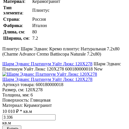
Материал
:
Керамогранит
Тип
Плинтус
элемента
:
Страна
:
Россия
Фабрика
:
Италон
Длина, см
:
80
Ширина, см
:
7.2
Плинтус Шарм Эдванс Кремо плинтус Натуральная 7.2x80
(Charme Advance Cremo Battiscopa Naturale 7.2x80)
Шарм Эдванс Платинум Уайт Люкс 120Х278
Шарм Эдванс
Платинум Уайт Люкс 120Х278
600180000018
New
Шарм Эдванс Платинум Уайт Люкс 120Х278
Артикул товара
: 600180000018
Размер, см
: 120Х278
Толщина, мм
: 6
Поверхность
: Глянцевая
Материал
: Керамогранит
10 010 ₽
* кв.м
кв.м
Купить