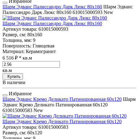
Избранное
Шарм Эдванс Палиссандро Дарк Люкс 80x160
Шарм Эдванс
Палиссандро Дарк Люкс 80x160
610015000593
New
Шарм Эдванс Палиссандро Дарк Люкс 80x160
Артикул товара
: 610015000593
Размер, см
: 80x160
Толщина, мм
: 9
Поверхность
: Глянцевая
Материал
: Керамогранит
6 516 ₽
* кв.м
кв.м
Купить
В наличии
Избранное
Шарм Эдванс Кремо Деликато Патинированная 60x120
Шарм
Эдванс Кремо Деликато Патинированная 60x120
610015000583
New
Шарм Эдванс Кремо Деликато Патинированная 60x120
Артикул товара
: 610015000583
Размер, см
: 60x120
Толщина, мм
: 9