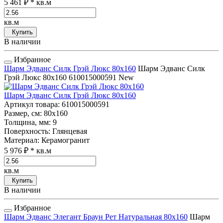
5 461 ₽
* кв.м
кв.м
Купить
В наличии
Избранное
Шарм Эдванс Силк Грэй Люкс 80x160
Шарм Эдванс Силк
Грэй Люкс 80x160
610015000591
New
Шарм Эдванс Силк Грэй Люкс 80x160
Артикул товара
: 610015000591
Размер, см
: 80x160
Толщина, мм
: 9
Поверхность
: Глянцевая
Материал
: Керамогранит
5 976 ₽
* кв.м
кв.м
Купить
В наличии
Избранное
Шарм Эдванс Элегант Браун Рет Натуральная 80x160
Шарм