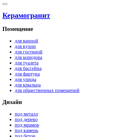
Керамогранит
Помещение
для ванной
для кухни
для гостиной
для коридора
для туалета
для бассейна
для фартука
для улицы
для крыльца
для общественных помещений
Дизайн
под металл
под дерево
под мрамор
под камень
под бетон