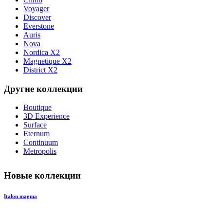
Voyager
Discover
Everstone
Auris
Nova
Nordica X2
Magnetique X2
District X2
Другие коллекции
Boutique
3D Experience
Surface
Eternum
Continuum
Metropolis
Новые коллекции
Italon magma