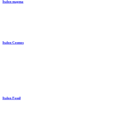
Italon magma
Italon Cosmos
Italon Fossil