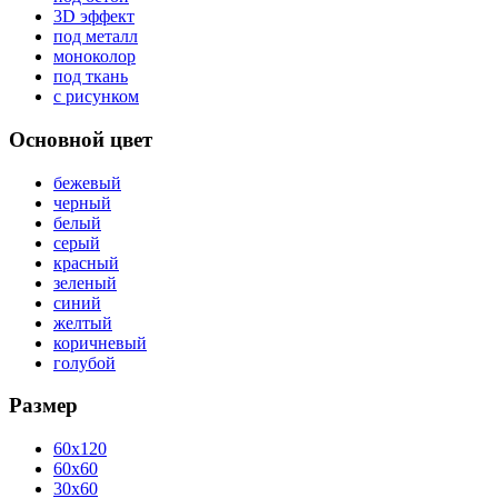
3D эффект
под металл
моноколор
под ткань
с рисунком
Основной цвет
бежевый
черный
белый
серый
красный
зеленый
синий
желтый
коричневый
голубой
Размер
60x120
60x60
30x60