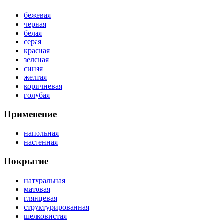
бежевая
черная
белая
серая
красная
зеленая
синяя
желтая
коричневая
голубая
Применение
напольная
настенная
Покрытие
натуральная
матовая
глянцевая
структурированная
шелковистая