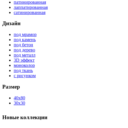
патинированная
лаппатированная
сатинированная
Дизайн
под мрамор
под камень
под бетон
под дерево
под металл
3D эффект
моноколор
под ткань
с рисунком
Размер
40x80
30x30
Новые коллекции