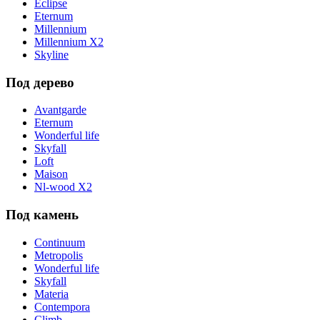
Eclipse
Eternum
Millennium
Millennium X2
Skyline
Под дерево
Avantgarde
Eternum
Wonderful life
Skyfall
Loft
Maison
Nl-wood X2
Под камень
Continuum
Metropolis
Wonderful life
Skyfall
Materia
Contempora
Climb