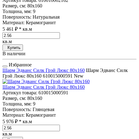
Артикул товара
: 610010002162
Размер, см
: 80x160
Толщина, мм
: 9
Поверхность
: Натуральная
Материал
: Керамогранит
5 461 ₽
* кв.м
кв.м
Купить
В наличии
Избранное
Шарм Эдванс Силк Грэй Люкс 80x160
Шарм Эдванс Силк
Грэй Люкс 80x160
610015000591
New
Шарм Эдванс Силк Грэй Люкс 80x160
Артикул товара
: 610015000591
Размер, см
: 80x160
Толщина, мм
: 9
Поверхность
: Глянцевая
Материал
: Керамогранит
5 976 ₽
* кв.м
кв.м