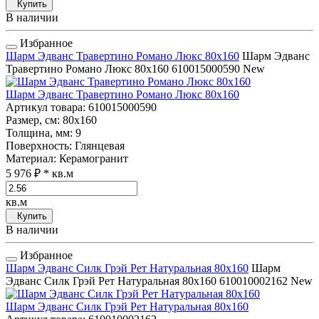
Купить
В наличии
Избранное
Шарм Эдванс Травертино Романо Люкс 80x160
Шарм Эдванс
Травертино Романо Люкс 80x160
610015000590
New
Шарм Эдванс Травертино Романо Люкс 80x160
Артикул товара
: 610015000590
Размер, см
: 80x160
Толщина, мм
: 9
Поверхность
: Глянцевая
Материал
: Керамогранит
5 976 ₽
* кв.м
кв.м
Купить
В наличии
Избранное
Шарм Эдванс Силк Грэй Рет Натуральная 80x160
Шарм
Эдванс Силк Грэй Рет Натуральная 80x160
610010002162
New
Шарм Эдванс Силк Грэй Рет Натуральная 80x160