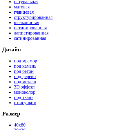
натуральная
матовая
глянцевая
структурированная
шелковистая
патинированная
лаппатированная
сатинированная
Дизайн
под мрамор
под камень
под бетон
под дерево
под металл
3D эффект
моноколор
под ткань
с рисунком
Размер
40x80