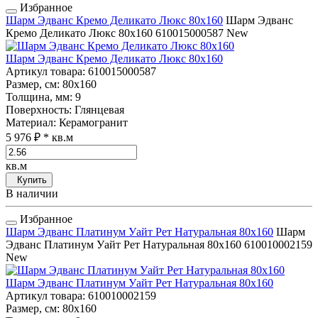
Избранное
Шарм Эдванс Кремо Деликато Люкс 80x160
Шарм Эдванс
Кремо Деликато Люкс 80x160
610015000587
New
Шарм Эдванс Кремо Деликато Люкс 80x160
Артикул товара
: 610015000587
Размер, см
: 80x160
Толщина, мм
: 9
Поверхность
: Глянцевая
Материал
: Керамогранит
5 976 ₽
* кв.м
кв.м
Купить
В наличии
Избранное
Шарм Эдванс Платинум Уайт Рет Натуральная 80x160
Шарм
Эдванс Платинум Уайт Рет Натуральная 80x160
610010002159
New
Шарм Эдванс Платинум Уайт Рет Натуральная 80x160
Артикул товара
: 610010002159
Размер, см
: 80x160