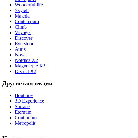
Wonderful life
Skyfall
Materia
Contempora
Climb
Voyager
Discover
Everstone
Auris
Nova
Nordica X2
Magnetique X2
District X2
Другие коллекции
Boutique
3D Experience
Surface
Eternum
Continuum
Metropolis