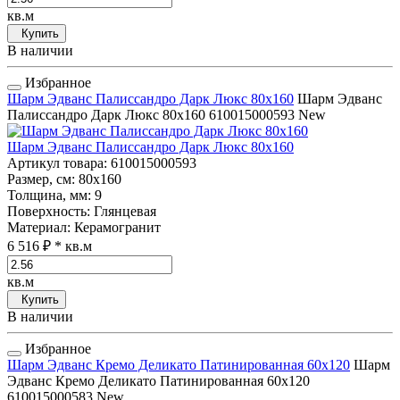
кв.м
Купить
В наличии
Избранное
Шарм Эдванс Палиссандро Дарк Люкс 80x160
Шарм Эдванс
Палиссандро Дарк Люкс 80x160
610015000593
New
Шарм Эдванс Палиссандро Дарк Люкс 80x160
Артикул товара
: 610015000593
Размер, см
: 80x160
Толщина, мм
: 9
Поверхность
: Глянцевая
Материал
: Керамогранит
6 516 ₽
* кв.м
кв.м
Купить
В наличии
Избранное
Шарм Эдванс Кремо Деликато Патинированная 60x120
Шарм
Эдванс Кремо Деликато Патинированная 60x120
610015000583
New