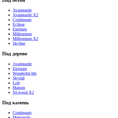
Под бетон
Avantgarde
Avantgarde X2
Continuum
Eclipse
Eternum
Millennium
Millennium X2
Skyline
Под дерево
Avantgarde
Eternum
Wonderful life
Skyfall
Loft
Maison
Nl-wood X2
Под камень
Continuum
Metropolis