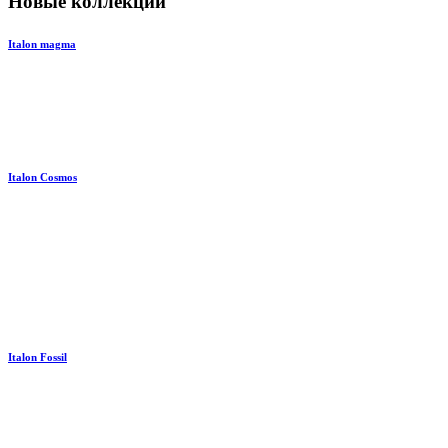
Новые коллекции
Italon magma
Italon Cosmos
Italon Fossil