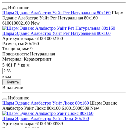
Избранное
Шарм Эдванс Алабастро Уайт Рет Натуральная 80x160
Шарм
Эдванс Алабастро Уайт Рет Натуральная 80x160
610010002160
New
Шарм Эдванс Алабастро Уайт Рет Натуральная 80x160
Артикул товара
: 610010002160
Размер, см
: 80x160
Толщина, мм
: 9
Поверхность
: Натуральная
Материал
: Керамогранит
5 461 ₽
* кв.м
кв.м
Купить
В наличии
Избранное
Шарм Эдванс Алабастро Уайт Люкс 80x160
Шарм Эдванс
Алабастро Уайт Люкс 80x160
610015000589
New
Шарм Эдванс Алабастро Уайт Люкс 80x160
Артикул товара
: 610015000589