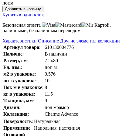
пог.м
Добавить в корзину
Купить в один клик
Безопасная оплата
Картой,
наличными, безналичным переводом
Характеристики
Описание
Другие элементы коллекции
Артикул товара
:
610130004776
Наличие
:
В наличии
Размер, см
:
7.2x80
Ед. изм.
:
пог. м
м2 в упаковке
:
0.576
шт в упаковке
:
10
Пог. м в упаковке
:
8
кг в упаковке
:
11.5
Толщина, мм
:
9
Дизайн
:
под мрамор
Коллекция
:
Charme Advance
Поверхность
:
Натуральная
Применение
:
Напольная, настенная
Основной