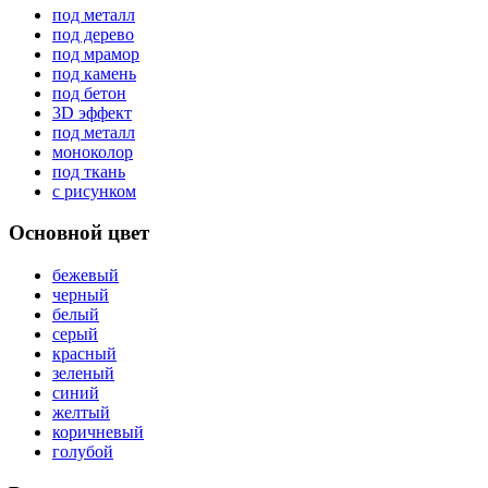
под металл
под дерево
под мрамор
под камень
под бетон
3D эффект
под металл
моноколор
под ткань
с рисунком
Основной цвет
бежевый
черный
белый
серый
красный
зеленый
синий
желтый
коричневый
голубой