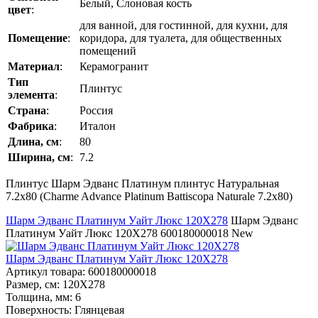
Белый, Слоновая кость
цвет
:
для ванной, для гостинной, для кухни, для
Помещение
:
коридора, для туалета, для общественных
помещений
Материал
:
Керамогранит
Тип
Плинтус
элемента
:
Страна
:
Россия
Фабрика
:
Италон
Длина, см
:
80
Ширина, см
:
7.2
Плинтус Шарм Эдванс Платинум плинтус Натуральная
7.2x80 (Charme Advance Platinum Battiscopa Naturale 7.2x80)
Шарм Эдванс Платинум Уайт Люкс 120Х278
Шарм Эдванс
Платинум Уайт Люкс 120Х278
600180000018
New
Шарм Эдванс Платинум Уайт Люкс 120Х278
Артикул товара
: 600180000018
Размер, см
: 120Х278
Толщина, мм
: 6
Поверхность
: Глянцевая