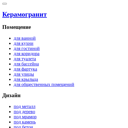
Керамогранит
Помещение
для ванной
для кухни
для гостиной
для коридора
для туалета
для бассейна
для фартука
для улицы
для крыльца
для общественных помещений
Дизайн
под металл
под дерево
под мрамор
под камень
под бетон