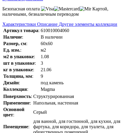
Безопасная оплата
Картой,
наличными, безналичным переводом
Характеристики
Описание
Другие элементы коллекции
Артикул товара
:
610010004060
Наличие
:
В наличии
Размер, см
:
60x60
Ед. изм.
:
м2
м2 в упаковке
:
1.08
шт в упаковке
:
3
кг в упаковке
:
21.06
Толщина, мм
:
9
Дизайн
:
под камень
Коллекция
:
Magma
Поверхность
:
Структурированная
Применение
:
Напольная, настенная
Основной
Серый
цвет
:
для ванной, для гостинной, для кухни, для
Помещение
:
фартука, для коридора, для туалета, для
общественных помещений