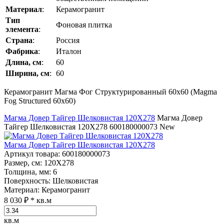
Материал
:
Керамогранит
Тип
Фоновая плитка
элемента
:
Страна
:
Россия
Фабрика
:
Италон
Длина, см
:
60
Ширина, см
:
60
Керамогранит Магма Фог Структурированный 60x60 (Magma
Fog Structured 60x60)
Магма Довер Тайгер Шелковистая 120Х278
Магма Довер
Тайгер Шелковистая 120Х278
600180000073
New
Магма Довер Тайгер Шелковистая 120Х278
Артикул товара
: 600180000073
Размер, см
: 120Х278
Толщина, мм
: 6
Поверхность
: Шелковистая
Материал
: Керамогранит
8 030 ₽
* кв.м
кв.м