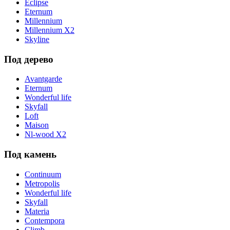
Eclipse
Eternum
Millennium
Millennium X2
Skyline
Под дерево
Avantgarde
Eternum
Wonderful life
Skyfall
Loft
Maison
Nl-wood X2
Под камень
Continuum
Metropolis
Wonderful life
Skyfall
Materia
Contempora
Climb