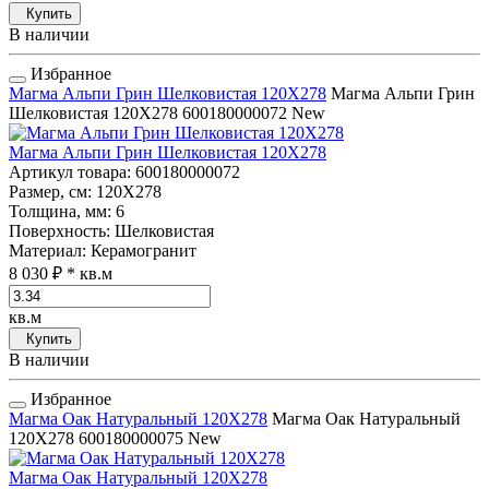
Купить
В наличии
Избранное
Магма Альпи Грин Шелковистая 120Х278
Магма Альпи Грин
Шелковистая 120Х278
600180000072
New
Магма Альпи Грин Шелковистая 120Х278
Артикул товара
: 600180000072
Размер, см
: 120Х278
Толщина, мм
: 6
Поверхность
: Шелковистая
Материал
: Керамогранит
8 030 ₽
* кв.м
кв.м
Купить
В наличии
Избранное
Магма Оак Натуральный 120Х278
Магма Оак Натуральный
120Х278
600180000075
New
Магма Оак Натуральный 120Х278