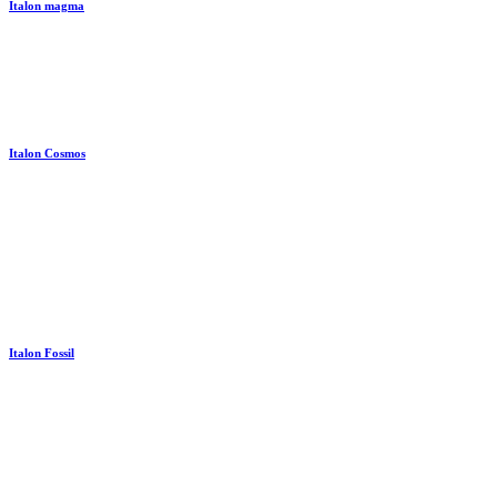
Italon magma
Italon Cosmos
Italon Fossil