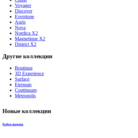
Voyager
Discover
Everstone
Auris
Nova
Nordica X2
Magnetique X2
District X2
Другие коллекции
Boutique
3D Experience
Surface
Eternum
Continuum
Metropolis
Новые коллекции
Italon magma