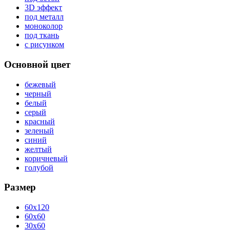
3D эффект
под металл
моноколор
под ткань
с рисунком
Основной цвет
бежевый
черный
белый
серый
красный
зеленый
синий
желтый
коричневый
голубой
Размер
60x120
60x60
30x60