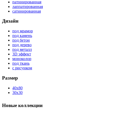
патинированная
лаппатированная
сатинированная
Дизайн
под мрамор
под камень
под бетон
под дерево
под металл
3D эффект
моноколор
под ткань
с рисунком
Размер
40x80
30x30
Новые коллекции