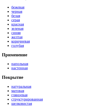
бежевая
черная
белая
серая
красная
зеленая
синяя
желтая
коричневая
голубая
Применение
напольная
настенная
Покрытие
натуральная
матовая
глянцевая
структурированная
шелковистая