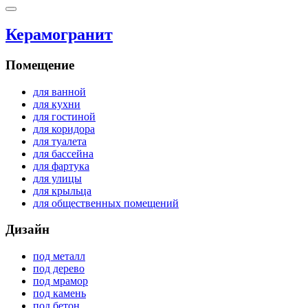
Керамогранит
Помещение
для ванной
для кухни
для гостиной
для коридора
для туалета
для бассейна
для фартука
для улицы
для крыльца
для общественных помещений
Дизайн
под металл
под дерево
под мрамор
под камень
под бетон