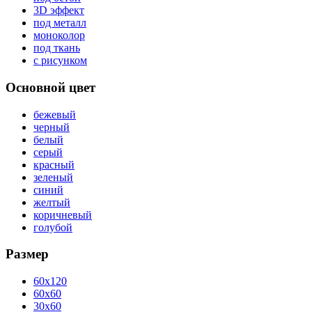
3D эффект
под металл
моноколор
под ткань
с рисунком
Основной цвет
бежевый
черный
белый
серый
красный
зеленый
синий
желтый
коричневый
голубой
Размер
60x120
60x60
30x60