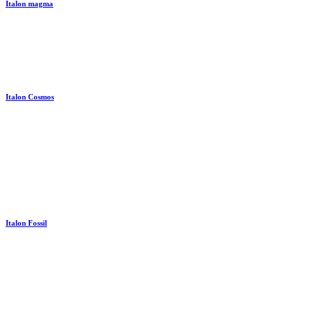
Italon magma
Italon Cosmos
Italon Fossil