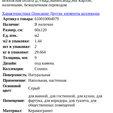
Безопасная оплата
Картой,
наличными, безналичным переводом
Характеристики
Описание
Другие элементы коллекции
Артикул товара
:
610010004079
Наличие
:
В наличии
Размер, см
:
60x120
Ед. изм.
:
м2
м2 в упаковке
:
1.44
шт в упаковке
:
2
кг в упаковке
:
29.664
Толщина, мм
:
9
Дизайн
:
под камень
Коллекция
:
Cosmos
Поверхность
:
Натуральная
Применение
:
Напольная, настенная
Основной
Серый
цвет
:
для ванной, для гостинной, для кухни, для
Помещение
:
фартука, для коридора, для туалета, для
общественных помещений
Материал
:
Керамогранит