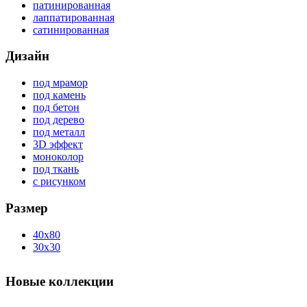
патинированная
лаппатированная
сатинированная
Дизайн
под мрамор
под камень
под бетон
под дерево
под металл
3D эффект
моноколор
под ткань
с рисунком
Размер
40x80
30x30
Новые коллекции