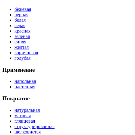
бежевая
черная
белая
серая
красная
зеленая
синяя
желтая
коричневая
голубая
Применение
напольная
настенная
Покрытие
натуральная
матовая
глянцевая
структурированная
шелковистая