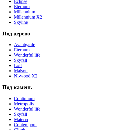
Eclipse
Eternum
Millennium
Millennium X2
Skyline
Под дерево
Avantgarde
Eternum
Wonderful life
Skyfall
Loft
Maison
Nl-wood X2
Под камень
Continuum
Metropolis
Wonderful life
Skyfall
Materia
Contempora
Climb