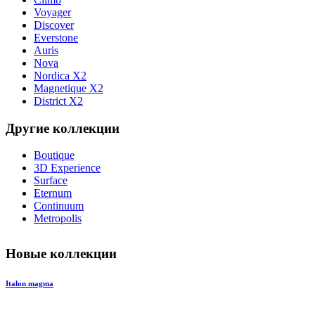
Voyager
Discover
Everstone
Auris
Nova
Nordica X2
Magnetique X2
District X2
Другие коллекции
Boutique
3D Experience
Surface
Eternum
Continuum
Metropolis
Новые коллекции
Italon magma