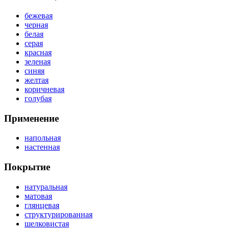
бежевая
черная
белая
серая
красная
зеленая
синяя
желтая
коричневая
голубая
Применение
напольная
настенная
Покрытие
натуральная
матовая
глянцевая
структурированная
шелковистая