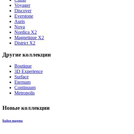
Voyager
Discover
Everstone
Auris
Nova
Nordica X2
Magnetique X2
District X2
Другие коллекции
Boutique
3D Experience
Surface
Eternum
Continuum
Metropolis
Новые коллекции
Italon magma