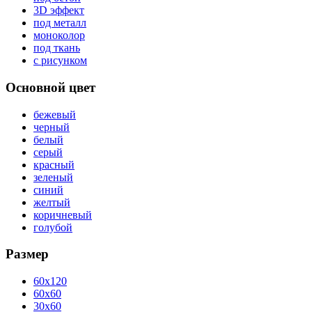
3D эффект
под металл
моноколор
под ткань
с рисунком
Основной цвет
бежевый
черный
белый
серый
красный
зеленый
синий
желтый
коричневый
голубой
Размер
60x120
60x60
30x60