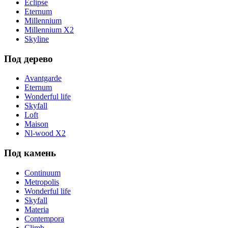
Eclipse
Eternum
Millennium
Millennium X2
Skyline
Под дерево
Avantgarde
Eternum
Wonderful life
Skyfall
Loft
Maison
Nl-wood X2
Под камень
Continuum
Metropolis
Wonderful life
Skyfall
Materia
Contempora
Climb