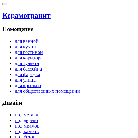
Керамогранит
Помещение
для ванной
для кухни
для гостиной
для коридора
для туалета
для бассейна
для фартука
для улицы
для крыльца
для общественных помещений
Дизайн
под металл
под дерево
под мрамор
под камень
под бетон