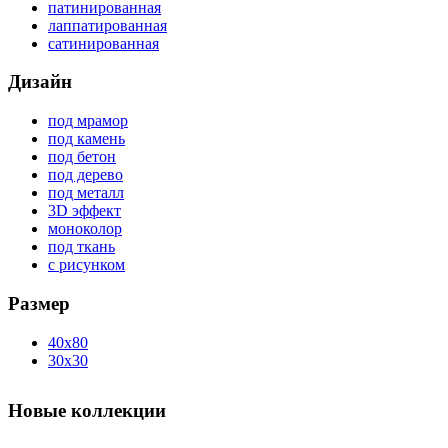
патинированная
лаппатированная
сатинированная
Дизайн
под мрамор
под камень
под бетон
под дерево
под металл
3D эффект
моноколор
под ткань
с рисунком
Размер
40x80
30x30
Новые коллекции