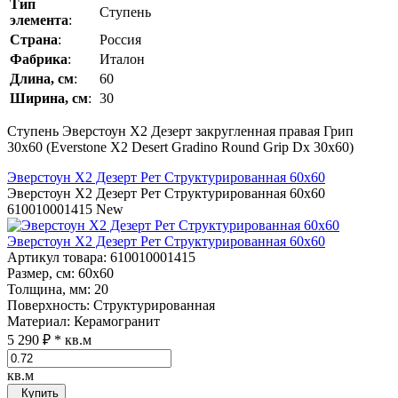
Тип
Ступень
элемента
:
Страна
:
Россия
Фабрика
:
Италон
Длина, см
:
60
Ширина, см
:
30
Ступень Эверстоун Х2 Дезерт закругленная правая Грип
30x60 (Everstone Х2 Desert Gradino Round Grip Dx 30x60)
Эверстоун Х2 Дезерт Рет Структурированная 60x60
Эверстоун Х2 Дезерт Рет Структурированная 60x60
610010001415
New
Эверстоун Х2 Дезерт Рет Структурированная 60x60
Артикул товара
: 610010001415
Размер, см
: 60x60
Толщина, мм
: 20
Поверхность
: Структурированная
Материал
: Керамогранит
5 290 ₽
* кв.м
кв.м
Купить