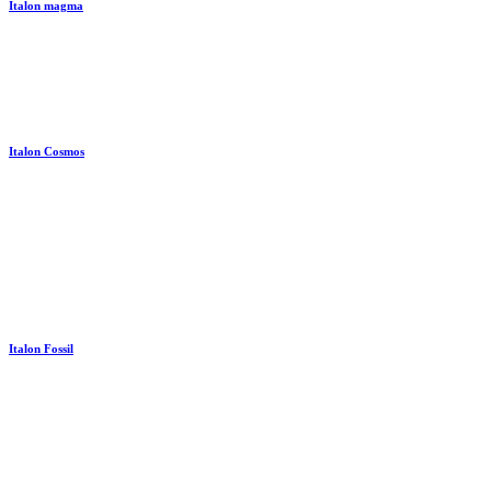
Italon magma
Italon Cosmos
Italon Fossil