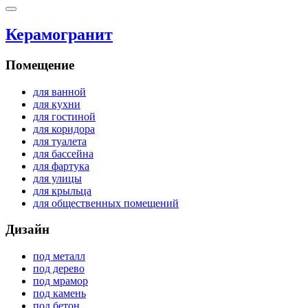
Керамогранит
Помещение
для ванной
для кухни
для гостиной
для коридора
для туалета
для бассейна
для фартука
для улицы
для крыльца
для общественных помещений
Дизайн
под металл
под дерево
под мрамор
под камень
под бетон