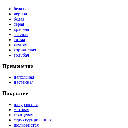
бежевая
черная
белая
серая
красная
зеленая
синяя
желтая
коричневая
голубая
Применение
напольная
настенная
Покрытие
натуральная
матовая
глянцевая
структурированная
шелковистая