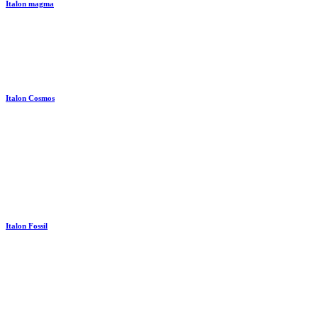
Italon magma
Italon Cosmos
Italon Fossil