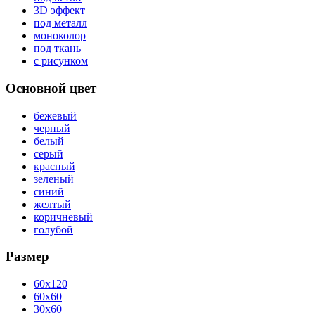
3D эффект
под металл
моноколор
под ткань
с рисунком
Основной цвет
бежевый
черный
белый
серый
красный
зеленый
синий
желтый
коричневый
голубой
Размер
60x120
60x60
30x60