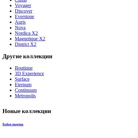
Voyager
Discover
Everstone
Auris
Nova
Nordica X2
Magnetique X2
District X2
Другие коллекции
Boutique
3D Experience
Surface
Eternum
Continuum
Metropolis
Новые коллекции
Italon magma