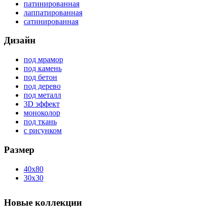
патинированная
лаппатированная
сатинированная
Дизайн
под мрамор
под камень
под бетон
под дерево
под металл
3D эффект
моноколор
под ткань
с рисунком
Размер
40x80
30x30
Новые коллекции