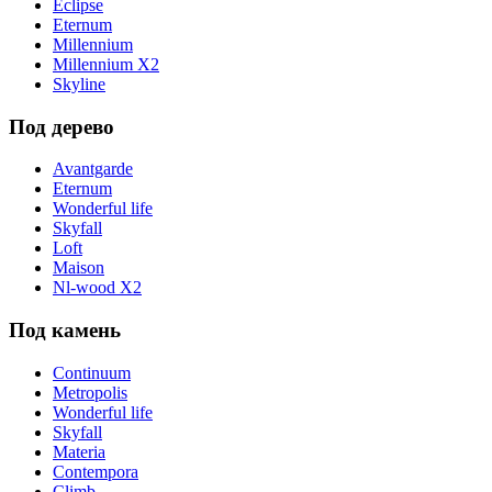
Eclipse
Eternum
Millennium
Millennium X2
Skyline
Под дерево
Avantgarde
Eternum
Wonderful life
Skyfall
Loft
Maison
Nl-wood X2
Под камень
Continuum
Metropolis
Wonderful life
Skyfall
Materia
Contempora
Climb