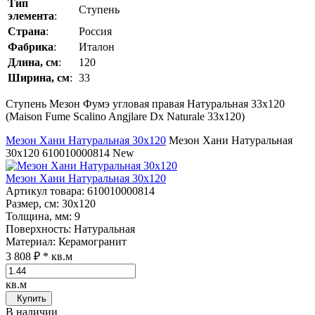
Тип
Ступень
элемента
:
Страна
:
Россия
Фабрика
:
Италон
Длина, см
:
120
Ширина, см
:
33
Ступень Мезон Фумэ угловая правая Натуральная 33x120
(Maison Fume Scalino Angjlare Dх Naturale 33x120)
Мезон Хани Натуральная 30x120
Мезон Хани Натуральная
30x120
610010000814
New
Мезон Хани Натуральная 30x120
Артикул товара
: 610010000814
Размер, см
: 30x120
Толщина, мм
: 9
Поверхность
: Натуральная
Материал
: Керамогранит
3 808 ₽
* кв.м
кв.м
Купить
В наличии