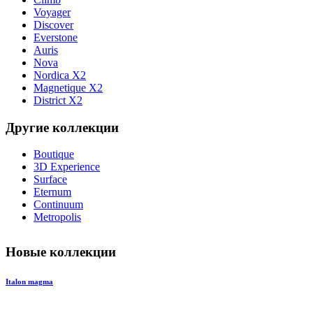
Voyager
Discover
Everstone
Auris
Nova
Nordica X2
Magnetique X2
District X2
Другие коллекции
Boutique
3D Experience
Surface
Eternum
Continuum
Metropolis
Новые коллекции
Italon magma