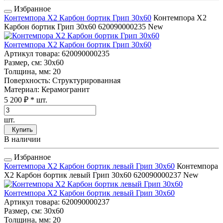
Избранное
Контемпора Х2 Карбон бортик Грип 30x60
Контемпора Х2
Карбон бортик Грип 30x60
620090000235
New
Контемпора Х2 Карбон бортик Грип 30x60
Артикул товара
: 620090000235
Размер, см
: 30x60
Толщина, мм
: 20
Поверхность
: Структурированная
Материал
: Керамогранит
5 200 ₽
* шт.
шт.
Купить
В наличии
Избранное
Контемпора Х2 Карбон бортик левый Грип 30x60
Контемпора
Х2 Карбон бортик левый Грип 30x60
620090000237
New
Контемпора Х2 Карбон бортик левый Грип 30x60
Артикул товара
: 620090000237
Размер, см
: 30x60
Толщина, мм
: 20