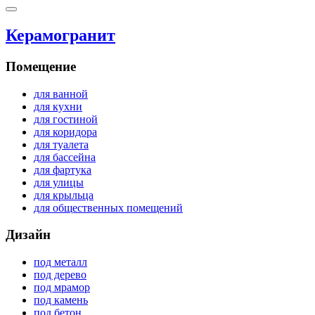
Керамогранит
Помещение
для ванной
для кухни
для гостиной
для коридора
для туалета
для бассейна
для фартука
для улицы
для крыльца
для общественных помещений
Дизайн
под металл
под дерево
под мрамор
под камень
под бетон