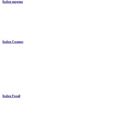
Italon magma
Italon Cosmos
Italon Fossil