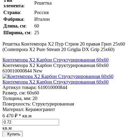
Тип
Решетка
элемента
:
Страна
:
Россия
Фабрика
:
Италон
Длина, см
:
60
Ширина, см
:
25
Решетка Контемпора Х2 Пур Стрим 20 правая Грип 25x60
(Contempora Х2 Pure Stream 20 Griglia DX Grip 25x60)
Контемпора Х2 Карбон Структурированная 60x60
Контемпора Х2 Карбон Структурированная 60x60
610010000844
New
Контемпора Х2 Карбон Структурированная 60x60
Артикул товара
: 610010000844
Размер, см
: 60x60
Толщина, мм
: 20
Поверхность
: Структурированная
Материал
: Керамогранит
6 470 ₽
* кв.м
кв.м
Купить