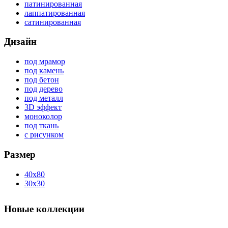
патинированная
лаппатированная
сатинированная
Дизайн
под мрамор
под камень
под бетон
под дерево
под металл
3D эффект
моноколор
под ткань
с рисунком
Размер
40x80
30x30
Новые коллекции