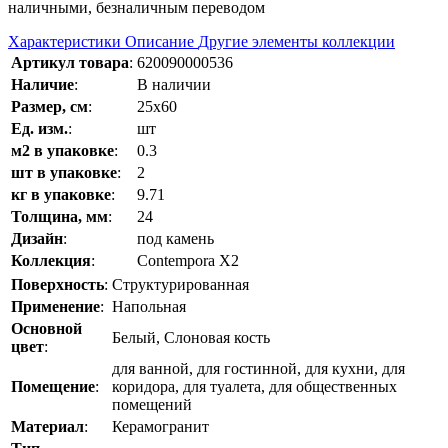
наличными, безналичным переводом
Характеристики
Описание
Другие элементы коллекции
Артикул товара
:
620090000536
Наличие
:
В наличии
Размер, см
:
25x60
Ед. изм.
:
шт
м2 в упаковке
:
0.3
шт в упаковке
:
2
кг в упаковке
:
9.71
Толщина, мм
:
24
Дизайн
:
под камень
Коллекция
:
Contempora Х2
Поверхность
:
Структурированная
Применение
:
Напольная
Основной
Белый, Слоновая кость
цвет
:
для ванной, для гостинной, для кухни, для
Помещение
:
коридора, для туалета, для общественных
помещений
Материал
:
Керамогранит