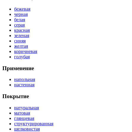
бежевая
черная
белая
серая
красная
зеленая
синяя
желтая
коричневая
голубая
Применение
напольная
настенная
Покрытие
натуральная
матовая
глянцевая
структурированная
шелковистая