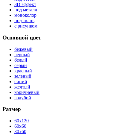
3D эффект
под металл
моноколор
под ткань
с рисунком
Основной цвет
бежевый
черный
белый
серый
красный
зеленый
синий
желтый
коричневый
голубой
Размер
60x120
60x60
30x60