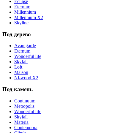
Eclipse
Eternum
Millennium
Millennium X2
Skyline
Под дерево
Avantgarde
Eternum
Wonderful life
Skyfall
Loft
Maison
Nl-wood X2
Под камень
Continuum
Metropolis
Wonderful life
Skyfall
Materia
Contempora
Climb