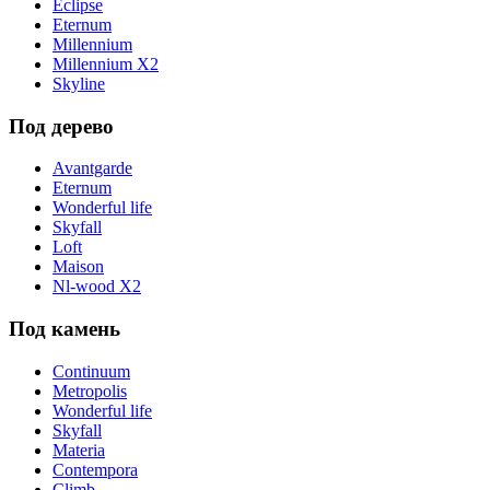
Eclipse
Eternum
Millennium
Millennium X2
Skyline
Под дерево
Avantgarde
Eternum
Wonderful life
Skyfall
Loft
Maison
Nl-wood X2
Под камень
Continuum
Metropolis
Wonderful life
Skyfall
Materia
Contempora
Climb