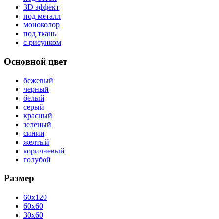
3D эффект
под металл
моноколор
под ткань
с рисунком
Основной цвет
бежевый
черный
белый
серый
красный
зеленый
синий
желтый
коричневый
голубой
Размер
60x120
60x60
30x60