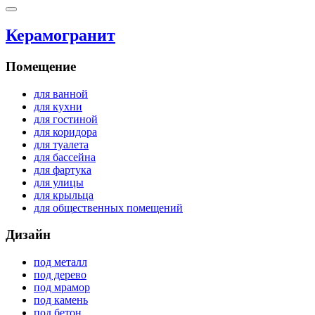
Керамогранит
Помещение
для ванной
для кухни
для гостиной
для коридора
для туалета
для бассейна
для фартука
для улицы
для крыльца
для общественных помещений
Дизайн
под металл
под дерево
под мрамор
под камень
под бетон