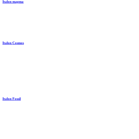
Italon magma
Italon Cosmos
Italon Fossil