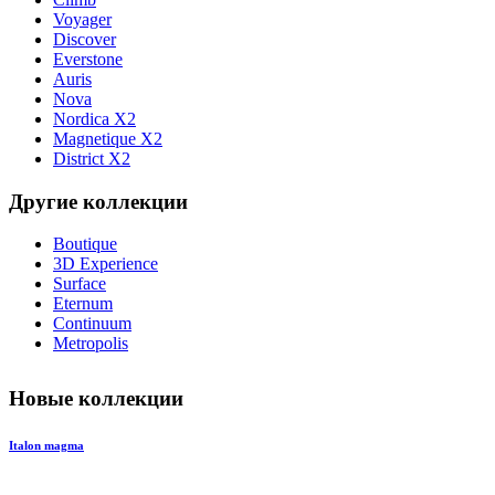
Voyager
Discover
Everstone
Auris
Nova
Nordica X2
Magnetique X2
District X2
Другие коллекции
Boutique
3D Experience
Surface
Eternum
Continuum
Metropolis
Новые коллекции
Italon magma