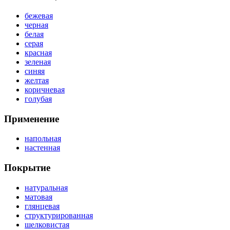
бежевая
черная
белая
серая
красная
зеленая
синяя
желтая
коричневая
голубая
Применение
напольная
настенная
Покрытие
натуральная
матовая
глянцевая
структурированная
шелковистая