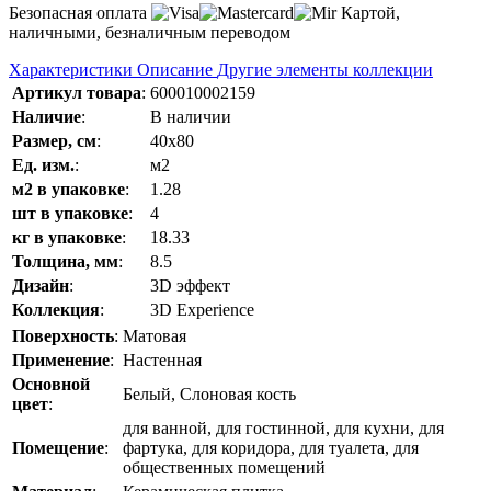
Безопасная оплата
Картой,
наличными, безналичным переводом
Характеристики
Описание
Другие элементы коллекции
Артикул товара
:
600010002159
Наличие
:
В наличии
Размер, см
:
40x80
Ед. изм.
:
м2
м2 в упаковке
:
1.28
шт в упаковке
:
4
кг в упаковке
:
18.33
Толщина, мм
:
8.5
Дизайн
:
3D эффект
Коллекция
:
3D Experience
Поверхность
:
Матовая
Применение
:
Настенная
Основной
Белый, Слоновая кость
цвет
:
для ванной, для гостинной, для кухни, для
Помещение
:
фартука, для коридора, для туалета, для
общественных помещений