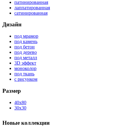
патинированная
лаппатированная
сатинированная
Дизайн
под мрамор
под камень
под бетон
под дерево
под металл
3D эффект
моноколор
под ткань
с рисунком
Размер
40x80
30x30
Новые коллекции