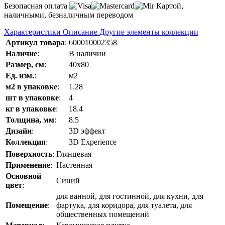
Безопасная оплата
Картой,
наличными, безналичным переводом
Характеристики
Описание
Другие элементы коллекции
Артикул товара
:
600010002358
Наличие
:
В наличии
Размер, см
:
40x80
Ед. изм.
:
м2
м2 в упаковке
:
1.28
шт в упаковке
:
4
кг в упаковке
:
18.4
Толщина, мм
:
8.5
Дизайн
:
3D эффект
Коллекция
:
3D Experience
Поверхность
:
Глянцевая
Применение
:
Настенная
Основной
Синий
цвет
:
для ванной, для гостинной, для кухни, для
Помещение
:
фартука, для коридора, для туалета, для
общественных помещений