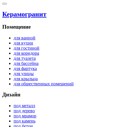
Керамогранит
Помещение
для ванной
для кухни
для гостиной
для коридора
для туалета
для бассейна
для фартука
для улицы
для крыльца
для общественных помещений
Дизайн
под металл
под дерево
под мрамор
под камень
под бетон