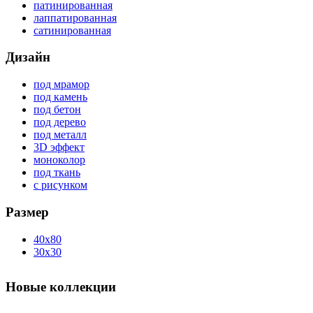
патинированная
лаппатированная
сатинированная
Дизайн
под мрамор
под камень
под бетон
под дерево
под металл
3D эффект
моноколор
под ткань
с рисунком
Размер
40x80
30x30
Новые коллекции