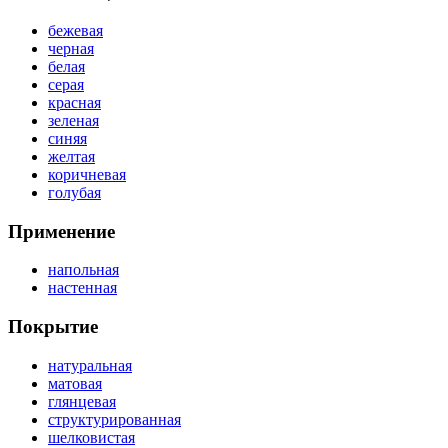
бежевая
черная
белая
серая
красная
зеленая
синяя
желтая
коричневая
голубая
Применение
напольная
настенная
Покрытие
натуральная
матовая
глянцевая
структурированная
шелковистая