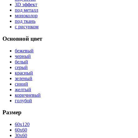
3D эффект
под металл
моноколор
под ткань
с рисунком
Основной цвет
бежевый
черный
белый
серый
красный
зеленый
синий
желтый
коричневый
голубой
Размер
60x120
60x60
30x60