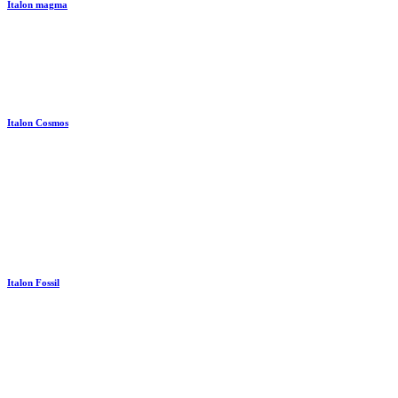
Italon magma
Italon Cosmos
Italon Fossil