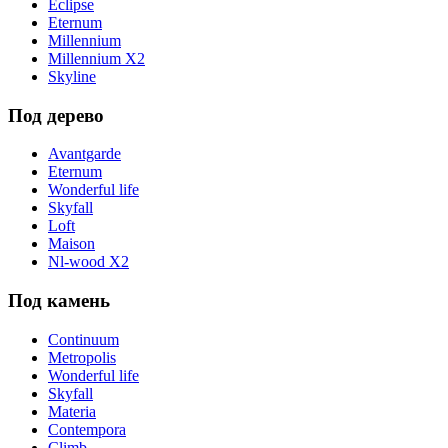
Eclipse
Eternum
Millennium
Millennium X2
Skyline
Под дерево
Avantgarde
Eternum
Wonderful life
Skyfall
Loft
Maison
Nl-wood X2
Под камень
Continuum
Metropolis
Wonderful life
Skyfall
Materia
Contempora
Climb