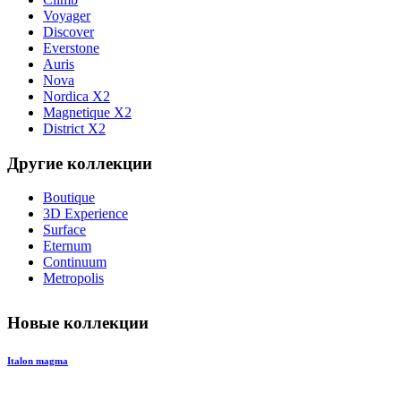
Voyager
Discover
Everstone
Auris
Nova
Nordica X2
Magnetique X2
District X2
Другие коллекции
Boutique
3D Experience
Surface
Eternum
Continuum
Metropolis
Новые коллекции
Italon magma