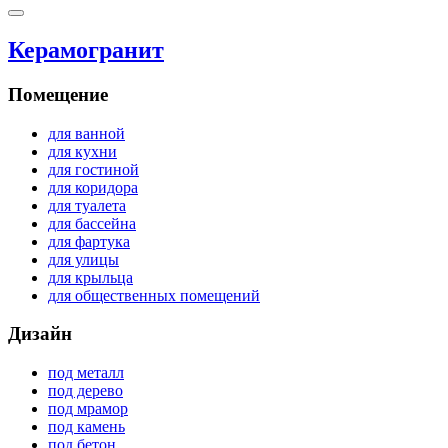
Керамогранит
Помещение
для ванной
для кухни
для гостиной
для коридора
для туалета
для бассейна
для фартука
для улицы
для крыльца
для общественных помещений
Дизайн
под металл
под дерево
под мрамор
под камень
под бетон