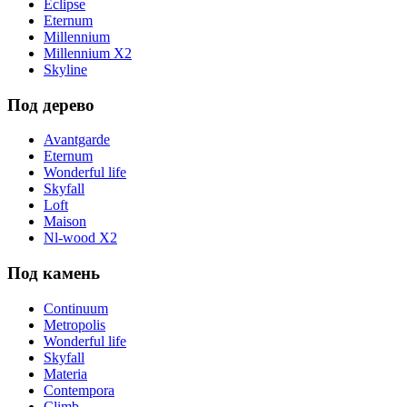
Eclipse
Eternum
Millennium
Millennium X2
Skyline
Под дерево
Avantgarde
Eternum
Wonderful life
Skyfall
Loft
Maison
Nl-wood X2
Под камень
Continuum
Metropolis
Wonderful life
Skyfall
Materia
Contempora
Climb