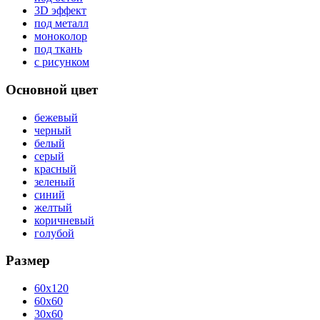
3D эффект
под металл
моноколор
под ткань
с рисунком
Основной цвет
бежевый
черный
белый
серый
красный
зеленый
синий
желтый
коричневый
голубой
Размер
60x120
60x60
30x60