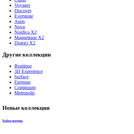
Voyager
Discover
Everstone
Auris
Nova
Nordica X2
Magnetique X2
District X2
Другие коллекции
Boutique
3D Experience
Surface
Eternum
Continuum
Metropolis
Новые коллекции
Italon magma