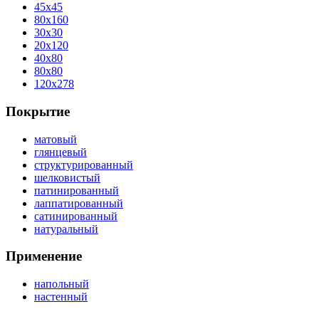
45x45
80x160
30x30
20x120
40x80
80x80
120x278
Покрытие
матовый
глянцевый
структурированный
шелковистый
патинированный
лаппатированный
сатинированный
натуральный
Применение
напольный
настенный