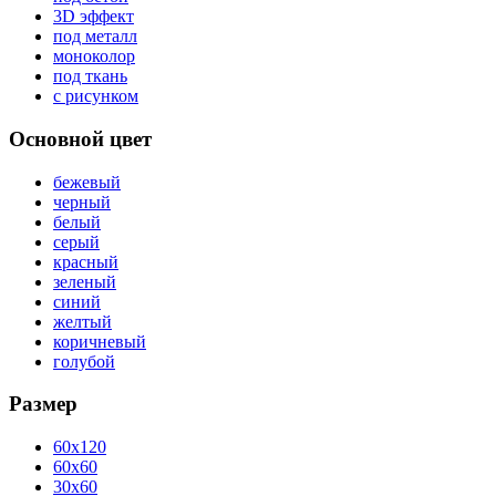
3D эффект
под металл
моноколор
под ткань
с рисунком
Основной цвет
бежевый
черный
белый
серый
красный
зеленый
синий
желтый
коричневый
голубой
Размер
60x120
60x60
30x60