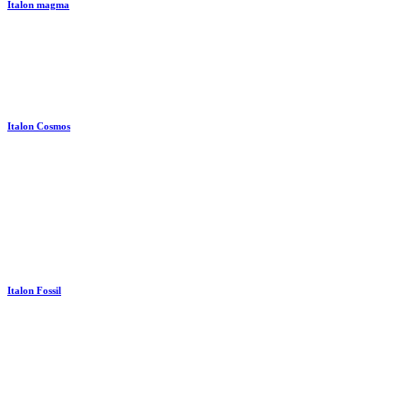
Italon magma
Italon Cosmos
Italon Fossil