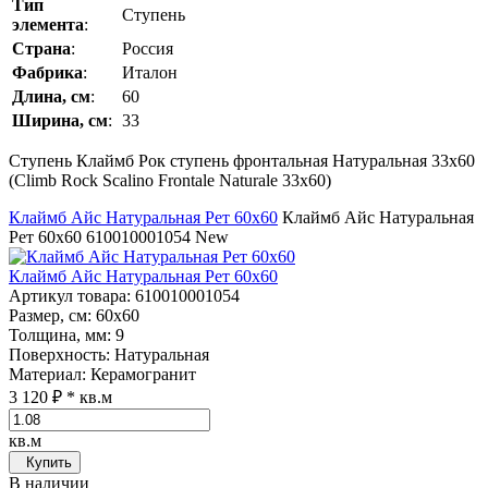
Тип
Ступень
элемента
:
Страна
:
Россия
Фабрика
:
Италон
Длина, см
:
60
Ширина, см
:
33
Ступень Клаймб Рок ступень фронтальная Натуральная 33x60
(Climb Rock Scalino Frontale Naturale 33x60)
Клаймб Айс Натуральная Рет 60x60
Клаймб Айс Натуральная
Рет 60x60
610010001054
New
Клаймб Айс Натуральная Рет 60x60
Артикул товара
: 610010001054
Размер, см
: 60x60
Толщина, мм
: 9
Поверхность
: Натуральная
Материал
: Керамогранит
3 120 ₽
* кв.м
кв.м
Купить
В наличии