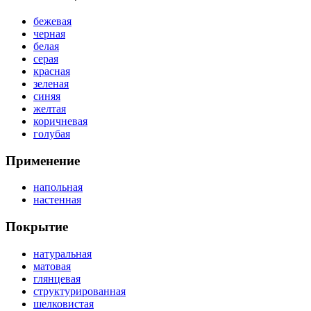
бежевая
черная
белая
серая
красная
зеленая
синяя
желтая
коричневая
голубая
Применение
напольная
настенная
Покрытие
натуральная
матовая
глянцевая
структурированная
шелковистая