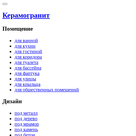
Керамогранит
Помещение
для ванной
для кухни
для гостиной
для коридора
для туалета
для бассейна
для фартука
для улицы
для крыльца
для общественных помещений
Дизайн
под металл
под дерево
под мрамор
под камень
под бетон