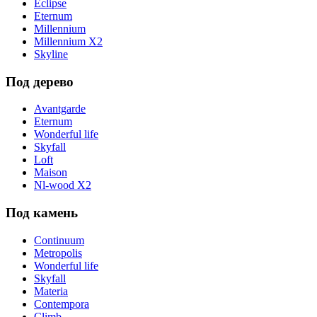
Eclipse
Eternum
Millennium
Millennium X2
Skyline
Под дерево
Avantgarde
Eternum
Wonderful life
Skyfall
Loft
Maison
Nl-wood X2
Под камень
Continuum
Metropolis
Wonderful life
Skyfall
Materia
Contempora
Climb