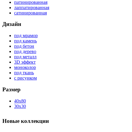
патинированная
лаппатированная
сатинированная
Дизайн
под мрамор
под камень
под бетон
под дерево
под металл
3D эффект
моноколор
под ткань
с рисунком
Размер
40x80
30x30
Новые коллекции