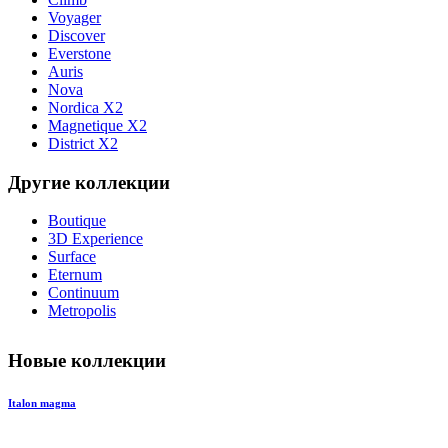
Voyager
Discover
Everstone
Auris
Nova
Nordica X2
Magnetique X2
District X2
Другие коллекции
Boutique
3D Experience
Surface
Eternum
Continuum
Metropolis
Новые коллекции
Italon magma