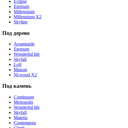
Eclipse
Eternum
Millennium
Millennium X2
Skyline
Под дерево
Avantgarde
Eternum
Wonderful life
Skyfall
Loft
Maison
Nl-wood X2
Под камень
Continuum
Metropolis
Wonderful life
Skyfall
Materia
Contempora
Climb