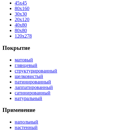
45x45
80x160
30x30
20x120
40x80
80x80
120x278
Покрытие
матовый
глянцевый
структурированный
шелковистый
патинированный
лаппатированный
сатинированный
натуральный
Применение
напольный
настенный