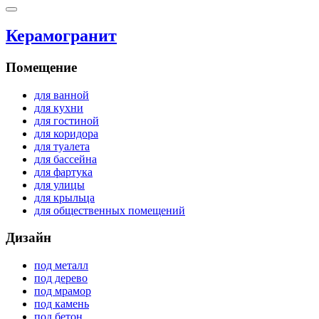
Керамогранит
Помещение
для ванной
для кухни
для гостиной
для коридора
для туалета
для бассейна
для фартука
для улицы
для крыльца
для общественных помещений
Дизайн
под металл
под дерево
под мрамор
под камень
под бетон