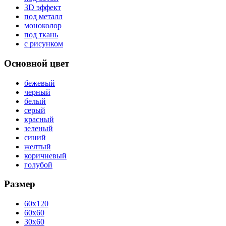
3D эффект
под металл
моноколор
под ткань
с рисунком
Основной цвет
бежевый
черный
белый
серый
красный
зеленый
синий
желтый
коричневый
голубой
Размер
60x120
60x60
30x60