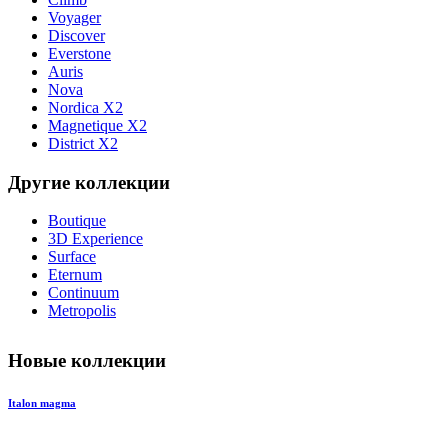
Voyager
Discover
Everstone
Auris
Nova
Nordica X2
Magnetique X2
District X2
Другие коллекции
Boutique
3D Experience
Surface
Eternum
Continuum
Metropolis
Новые коллекции
Italon magma