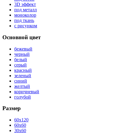
3D эффект
под металл
моноколор
под ткань
с рисунком
Основной цвет
бежевый
черный
белый
серый
красный
зеленый
синий
желтый
коричневый
голубой
Размер
60x120
60x60
30x60