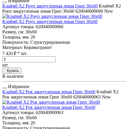
Избранное
Клаймб Х2 Роуп закругленная левая Грип 30x60
Клаймб Х2
Роуп закругленная левая Грип 30x60
620040000060
New
Клаймб Х2 Роуп закругленная левая Грип 30x60
Артикул товара
: 620040000060
Размер, см
: 30x60
Толщина, мм
: 20
Поверхность
: Структурированная
Материал
: Керамогранит
7 420 ₽
* шт.
шт.
Купить
В наличии
Избранное
Клаймб Х2 Рок закругленная левая Грип 30x60
Клаймб Х2
Рок закругленная левая Грип 30x60
620040000063
New
Клаймб Х2 Рок закругленная левая Грип 30x60
Артикул товара
: 620040000063
Размер, см
: 30x60
Толщина, мм
: 20
Поверхность
: Структурированная