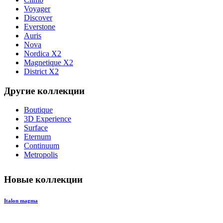
Voyager
Discover
Everstone
Auris
Nova
Nordica X2
Magnetique X2
District X2
Другие коллекции
Boutique
3D Experience
Surface
Eternum
Continuum
Metropolis
Новые коллекции
Italon magma