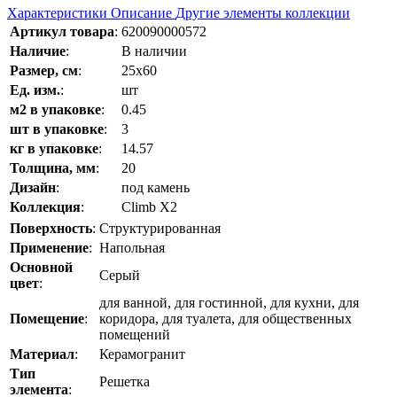
Характеристики
Описание
Другие элементы коллекции
Артикул товара
:
620090000572
Наличие
:
В наличии
Размер, см
:
25x60
Ед. изм.
:
шт
м2 в упаковке
:
0.45
шт в упаковке
:
3
кг в упаковке
:
14.57
Толщина, мм
:
20
Дизайн
:
под камень
Коллекция
:
Climb Х2
Поверхность
:
Структурированная
Применение
:
Напольная
Основной
Серый
цвет
:
для ванной, для гостинной, для кухни, для
Помещение
:
коридора, для туалета, для общественных
помещений
Материал
:
Керамогранит
Тип
Решетка
элемента
: