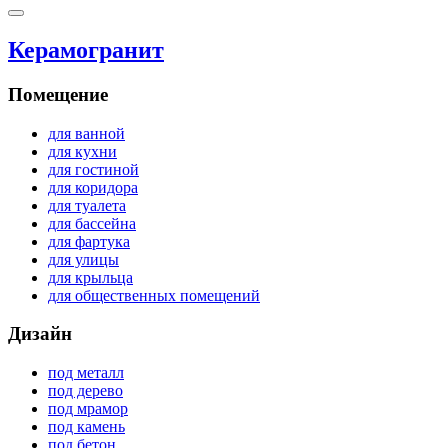
Керамогранит
Помещение
для ванной
для кухни
для гостиной
для коридора
для туалета
для бассейна
для фартука
для улицы
для крыльца
для общественных помещений
Дизайн
под металл
под дерево
под мрамор
под камень
под бетон