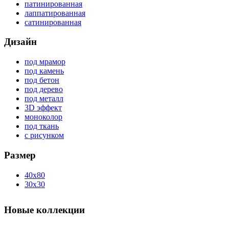
патинированная
лаппатированная
сатинированная
Дизайн
под мрамор
под камень
под бетон
под дерево
под металл
3D эффект
моноколор
под ткань
с рисунком
Размер
40x80
30x30
Новые коллекции