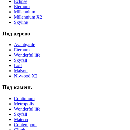
Eclipse
Eternum
Millennium
Millennium X2
Skyline
Под дерево
Avantgarde
Eternum
Wonderful life
Skyfall
Loft
Maison
Nl-wood X2
Под камень
Continuum
Metropolis
Wonderful life
Skyfall
Materia
Contempora
Climb