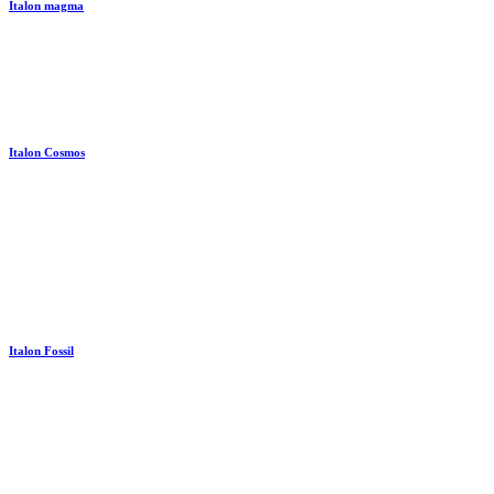
Italon magma
Italon Cosmos
Italon Fossil