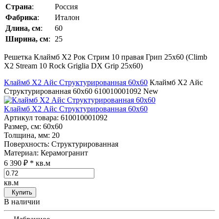
Страна
:
Россия
Фабрика
:
Италон
Длина, см
:
60
Ширина, см
:
25
Решетка Клаймб Х2 Рок Стрим 10 правая Грип 25x60 (Climb
Х2 Stream 10 Rock Griglia DX Grip 25x60)
Клаймб Х2 Айс Структурированная 60x60
Клаймб Х2 Айс
Структурированная 60x60
610010001092
New
Клаймб Х2 Айс Структурированная 60x60
Артикул товара
: 610010001092
Размер, см
: 60x60
Толщина, мм
: 20
Поверхность
: Структурированная
Материал
: Керамогранит
6 390 ₽
* кв.м
кв.м
Купить
В наличии