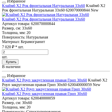
Избранное
Клаймб Х2 Рок фронтальная Натуральная 33x60
Клаймб Х2
Рок фронтальная Натуральная 33x60
620070000844
New
Клаймб Х2 Рок фронтальная Натуральная 33x60
Артикул товара
: 620070000844
Размер, см
: 33x60
Толщина, мм
: 20
Поверхность
: Натуральная
Материал
: Керамогранит
7 020 ₽
* шт.
шт.
Купить
В наличии
Избранное
Клаймб Х2 Роуп закругленная правая Грип 30x60
Клаймб Х2
Роуп закругленная правая Грип 30x60
620040000059
New
Клаймб Х2 Роуп закругленная правая Грип 30x60
Артикул товара
: 620040000059
Размер, см
: 30x60
Толщина, мм
: 20
Поверхность
: Структурированная