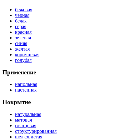
бежевая
черная
белая
серая
красная
зеленая
синяя
желтая
коричневая
голубая
Применение
напольная
настенная
Покрытие
натуральная
матовая
глянцевая
структурированная
шелковистая