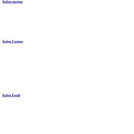
Italon magma
Italon Cosmos
Italon Fossil