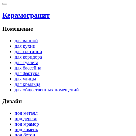
Керамогранит
Помещение
для ванной
для кухни
для гостиной
для коридора
для туалета
для бассейна
для фартука
для улицы
для крыльца
для общественных помещений
Дизайн
под металл
под дерево
под мрамор
под камень
под бетон