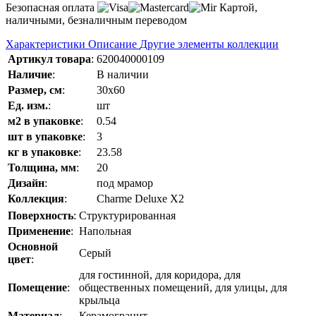
Безопасная оплата
Картой,
наличными, безналичным переводом
Характеристики
Описание
Другие элементы коллекции
Артикул товара
:
620040000109
Наличие
:
В наличии
Размер, см
:
30x60
Ед. изм.
:
шт
м2 в упаковке
:
0.54
шт в упаковке
:
3
кг в упаковке
:
23.58
Толщина, мм
:
20
Дизайн
:
под мрамор
Коллекция
:
Charme Deluxe Х2
Поверхность
:
Структурированная
Применение
:
Напольная
Основной
Серый
цвет
:
для гостинной, для коридора, для
Помещение
:
общественных помещений, для улицы, для
крыльца
Материал
:
Керамогранит