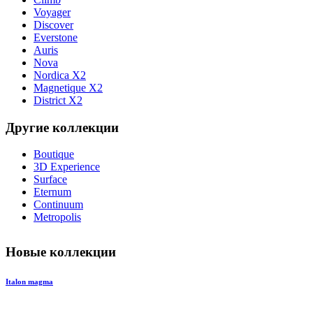
Voyager
Discover
Everstone
Auris
Nova
Nordica X2
Magnetique X2
District X2
Другие коллекции
Boutique
3D Experience
Surface
Eternum
Continuum
Metropolis
Новые коллекции
Italon magma