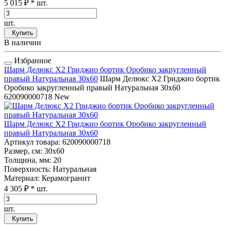
5 015 ₽
* шт.
шт.
Купить
В наличии
Избранное
Шарм Делюкс Х2 Гриджио бортик Оробико закругленный
правый Натуральная 30x60
Шарм Делюкс Х2 Гриджио бортик
Оробико закругленный правый Натуральная 30x60
620090000718
New
Шарм Делюкс Х2 Гриджио бортик Оробико закругленный
правый Натуральная 30x60
Артикул товара
: 620090000718
Размер, см
: 30x60
Толщина, мм
: 20
Поверхность
: Натуральная
Материал
: Керамогранит
4 305 ₽
* шт.
шт.
Купить