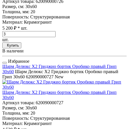
Артикул товара
: 620090000726
Размер, см
: 30x60
Толщина, мм
: 20
Поверхность
: Структурированная
Материал
: Керамогранит
5 200 ₽
* шт.
шт.
Купить
В наличии
Избранное
Шарм Делюкс Х2 Гриджио бортик Оробико правый Грип
30x60
Шарм Делюкс Х2 Гриджио бортик Оробико правый
Грип 30x60
620090000727
New
Шарм Делюкс Х2 Гриджио бортик Оробико правый Грип
30x60
Артикул товара
: 620090000727
Размер, см
: 30x60
Толщина, мм
: 20
Поверхность
: Структурированная
Материал
: Керамогранит