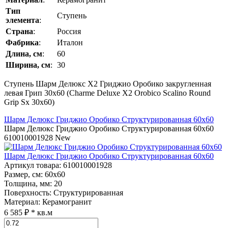
Тип
Ступень
элемента
:
Страна
:
Россия
Фабрика
:
Италон
Длина, см
:
60
Ширина, см
:
30
Ступень Шарм Делюкс Х2 Гриджио Оробико закругленная
левая Грип 30x60 (Charme Deluxe Х2 Orobico Scalino Round
Grip Sx 30x60)
Шарм Делюкс Гриджио Оробико Структурированная 60x60
Шарм Делюкс Гриджио Оробико Структурированная 60x60
610010001928
New
Шарм Делюкс Гриджио Оробико Структурированная 60x60
Артикул товара
: 610010001928
Размер, см
: 60x60
Толщина, мм
: 20
Поверхность
: Структурированная
Материал
: Керамогранит
6 585 ₽
* кв.м