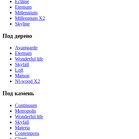
Eclipse
Eternum
Millennium
Millennium X2
Skyline
Под дерево
Avantgarde
Eternum
Wonderful life
Skyfall
Loft
Maison
Nl-wood X2
Под камень
Continuum
Metropolis
Wonderful life
Skyfall
Materia
Contempora
Climb