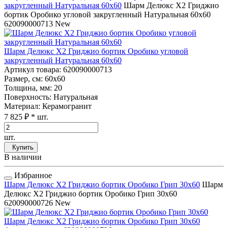
закругленный Натуральная 60x60
Шарм Делюкс Х2 Гриджио
бортик Оробико угловой закругленный Натуральная 60x60
620090000713
New
Шарм Делюкс Х2 Гриджио бортик Оробико угловой
закругленный Натуральная 60x60
Артикул товара
: 620090000713
Размер, см
: 60x60
Толщина, мм
: 20
Поверхность
: Натуральная
Материал
: Керамогранит
7 825 ₽
* шт.
шт.
Купить
В наличии
Избранное
Шарм Делюкс Х2 Гриджио бортик Оробико Грип 30x60
Шарм
Делюкс Х2 Гриджио бортик Оробико Грип 30x60
620090000726
New
Шарм Делюкс Х2 Гриджио бортик Оробико Грип 30x60