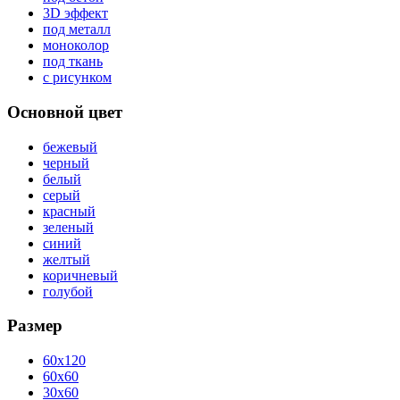
3D эффект
под металл
моноколор
под ткань
с рисунком
Основной цвет
бежевый
черный
белый
серый
красный
зеленый
синий
желтый
коричневый
голубой
Размер
60x120
60x60
30x60