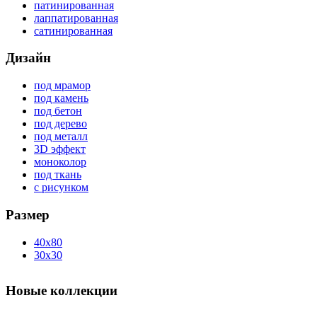
патинированная
лаппатированная
сатинированная
Дизайн
под мрамор
под камень
под бетон
под дерево
под металл
3D эффект
моноколор
под ткань
с рисунком
Размер
40x80
30x30
Новые коллекции