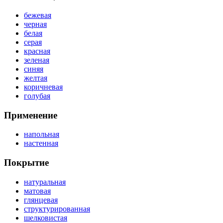
бежевая
черная
белая
серая
красная
зеленая
синяя
желтая
коричневая
голубая
Применение
напольная
настенная
Покрытие
натуральная
матовая
глянцевая
структурированная
шелковистая