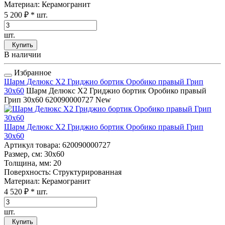
Материал
: Керамогранит
5 200 ₽
* шт.
шт.
Купить
В наличии
Избранное
Шарм Делюкс Х2 Гриджио бортик Оробико правый Грип
30x60
Шарм Делюкс Х2 Гриджио бортик Оробико правый
Грип 30x60
620090000727
New
Шарм Делюкс Х2 Гриджио бортик Оробико правый Грип
30x60
Артикул товара
: 620090000727
Размер, см
: 30x60
Толщина, мм
: 20
Поверхность
: Структурированная
Материал
: Керамогранит
4 520 ₽
* шт.
шт.
Купить