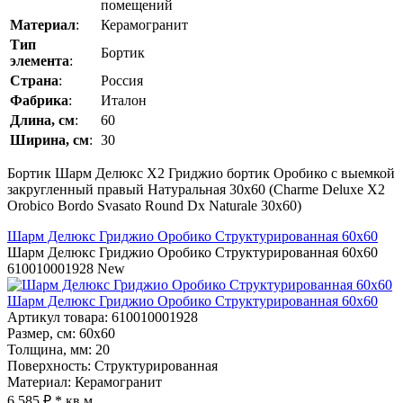
помещений
Материал
:
Керамогранит
Тип
Бортик
элемента
:
Страна
:
Россия
Фабрика
:
Италон
Длина, см
:
60
Ширина, см
:
30
Бортик Шарм Делюкс Х2 Гриджио бортик Оробико с выемкой
закругленный правый Натуральная 30x60 (Charme Deluxe Х2
Orobico Bordo Svasato Round Dx Naturale 30x60)
Шарм Делюкс Гриджио Оробико Структурированная 60x60
Шарм Делюкс Гриджио Оробико Структурированная 60x60
610010001928
New
Шарм Делюкс Гриджио Оробико Структурированная 60x60
Артикул товара
: 610010001928
Размер, см
: 60x60
Толщина, мм
: 20
Поверхность
: Структурированная
Материал
: Керамогранит
6 585 ₽
* кв.м