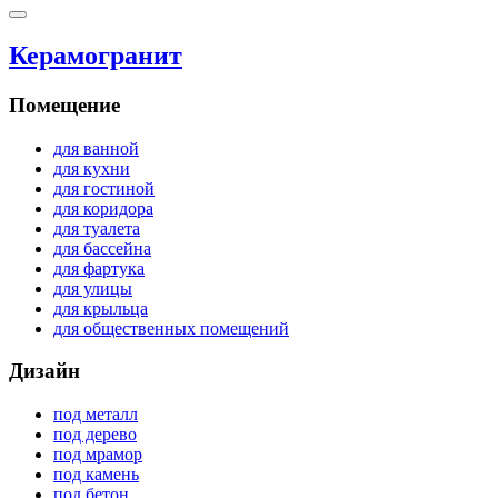
Керамогранит
Помещение
для ванной
для кухни
для гостиной
для коридора
для туалета
для бассейна
для фартука
для улицы
для крыльца
для общественных помещений
Дизайн
под металл
под дерево
под мрамор
под камень
под бетон