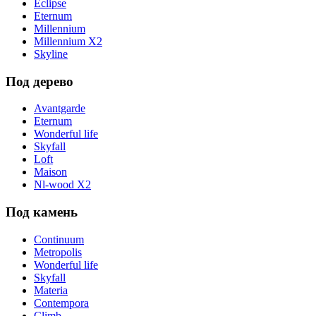
Eclipse
Eternum
Millennium
Millennium X2
Skyline
Под дерево
Avantgarde
Eternum
Wonderful life
Skyfall
Loft
Maison
Nl-wood X2
Под камень
Continuum
Metropolis
Wonderful life
Skyfall
Materia
Contempora
Climb