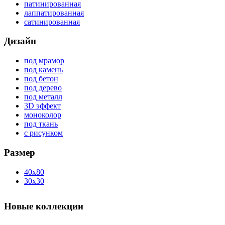
патинированная
лаппатированная
сатинированная
Дизайн
под мрамор
под камень
под бетон
под дерево
под металл
3D эффект
моноколор
под ткань
с рисунком
Размер
40x80
30x30
Новые коллекции