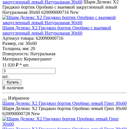
закругленный левый Натуральная 30x60
Шарм Делюкс Х2
Гриджио бортик Оробико с выемкой закругленный левый
Натуральная 30x60
620090000716
New
Шарм Делюкс Х2 Гриджио бортик Оробико с выемкой
закругленный левый Натуральная 30x60
Артикул товара
: 620090000716
Размер, см
: 30x60
Толщина, мм
: 20
Поверхность
: Натуральная
Материал
: Керамогранит
11 020 ₽
* шт.
шт.
Купить
В наличии
Избранное
Шарм Делюкс Х2 Гриджио бортик Оробико левый Грип 30x60
Шарм Делюкс Х2 Гриджио бортик Оробико левый Грип 30x60
620090000728
New