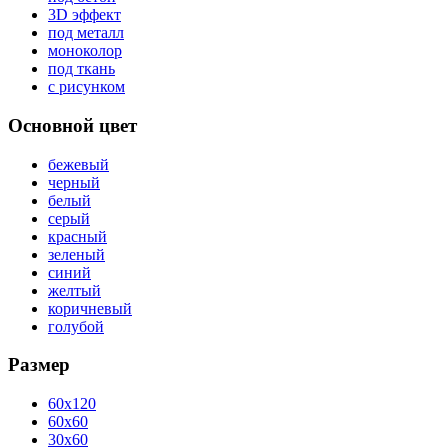
3D эффект
под металл
моноколор
под ткань
с рисунком
Основной цвет
бежевый
черный
белый
серый
красный
зеленый
синий
желтый
коричневый
голубой
Размер
60x120
60x60
30x60