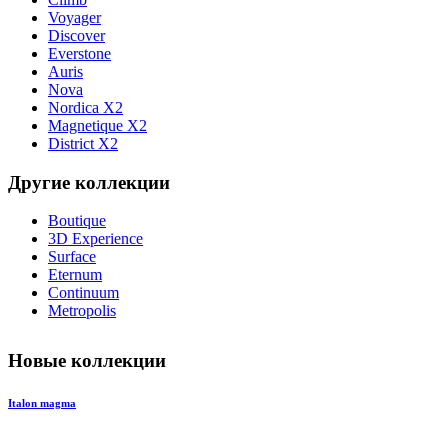
Voyager
Discover
Everstone
Auris
Nova
Nordica X2
Magnetique X2
District X2
Другие коллекции
Boutique
3D Experience
Surface
Eternum
Continuum
Metropolis
Новые коллекции
Italon magma