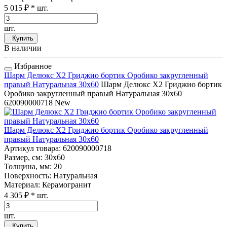
5 015 ₽
* шт.
шт.
Купить
В наличии
Избранное
Шарм Делюкс Х2 Гриджио бортик Оробико закругленный
правый Натуральная 30x60
Шарм Делюкс Х2 Гриджио бортик
Оробико закругленный правый Натуральная 30x60
620090000718
New
Шарм Делюкс Х2 Гриджио бортик Оробико закругленный
правый Натуральная 30x60
Артикул товара
: 620090000718
Размер, см
: 30x60
Толщина, мм
: 20
Поверхность
: Натуральная
Материал
: Керамогранит
4 305 ₽
* шт.
шт.
Купить