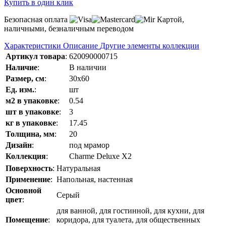
Купить в один клик
Безопасная оплата
Картой,
наличными, безналичным переводом
Характеристики
Описание
Другие элементы коллекции
Артикул товара
:
620090000715
Наличие
:
В наличии
Размер, см
:
30x60
Ед. изм.
:
шт
м2 в упаковке
:
0.54
шт в упаковке
:
3
кг в упаковке
:
17.45
Толщина, мм
:
20
Дизайн
:
под мрамор
Коллекция
:
Charme Deluxe Х2
Поверхность
:
Натуральная
Применение
:
Напольная, настенная
Основной
Серый
цвет
:
для ванной, для гостинной, для кухни, для
Помещение
:
коридора, для туалета, для общественных