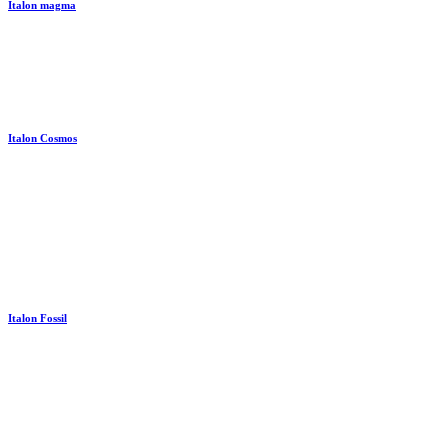
Italon magma
Italon Cosmos
Italon Fossil