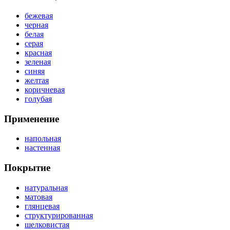
бежевая
черная
белая
серая
красная
зеленая
синяя
желтая
коричневая
голубая
Применение
напольная
настенная
Покрытие
натуральная
матовая
глянцевая
структурированная
шелковистая