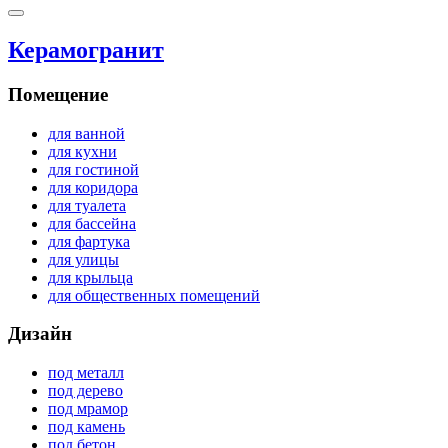
Керамогранит
Помещение
для ванной
для кухни
для гостиной
для коридора
для туалета
для бассейна
для фартука
для улицы
для крыльца
для общественных помещений
Дизайн
под металл
под дерево
под мрамор
под камень
под бетон