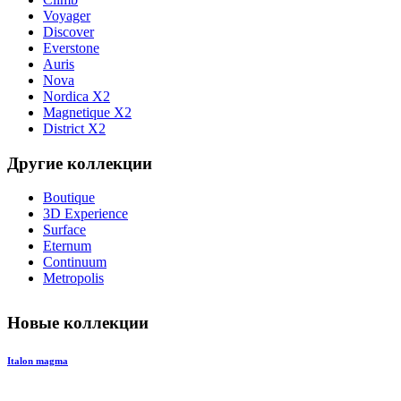
Voyager
Discover
Everstone
Auris
Nova
Nordica X2
Magnetique X2
District X2
Другие коллекции
Boutique
3D Experience
Surface
Eternum
Continuum
Metropolis
Новые коллекции
Italon magma