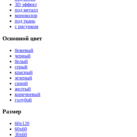
3D эффект
под металл
моноколор
под ткань
с рисунком
Основной цвет
бежевый
черный
белый
серый
красный
зеленый
синий
желтый
коричневый
голубой
Размер
60x120
60x60
30x60