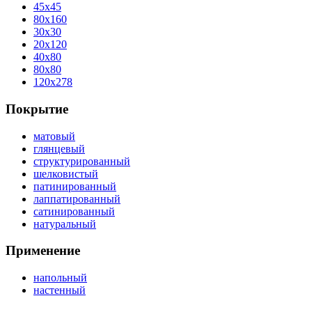
45x45
80x160
30x30
20x120
40x80
80x80
120x278
Покрытие
матовый
глянцевый
структурированный
шелковистый
патинированный
лаппатированный
сатинированный
натуральный
Применение
напольный
настенный