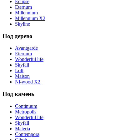
Eclipse
Eternum
Millennium
Millennium X2
Skyline
Под дерево
Avantgarde
Eternum
Wonderful life
Skyfall
Loft
Maison
Nl-wood X2
Под камень
Continuum
Metropolis
Wonderful life
Skyfall
Materia
Contempora
Climb