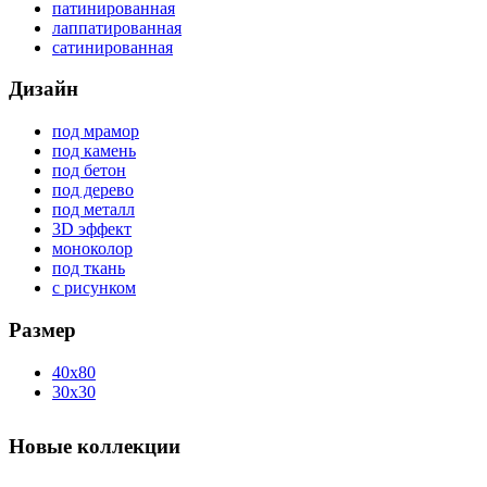
патинированная
лаппатированная
сатинированная
Дизайн
под мрамор
под камень
под бетон
под дерево
под металл
3D эффект
моноколор
под ткань
с рисунком
Размер
40x80
30x30
Новые коллекции