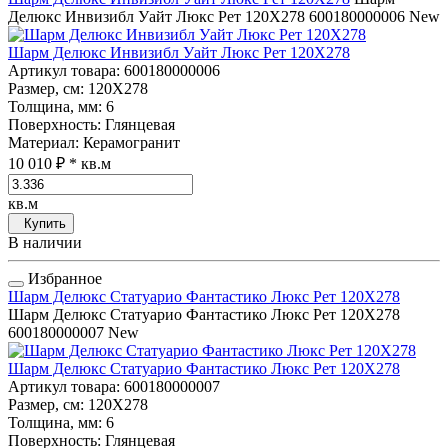
Делюкс Инвизибл Уайт Люкс Рет 120Х278
600180000006
New
Шарм Делюкс Инвизибл Уайт Люкс Рет 120Х278
Артикул товара
: 600180000006
Размер, см
: 120Х278
Толщина, мм
: 6
Поверхность
: Глянцевая
Материал
: Керамогранит
10 010 ₽
* кв.м
кв.м
Купить
В наличии
Избранное
Шарм Делюкс Статуарио Фантастико Люкс Рет 120Х278
Шарм Делюкс Статуарио Фантастико Люкс Рет 120Х278
600180000007
New
Шарм Делюкс Статуарио Фантастико Люкс Рет 120Х278
Артикул товара
: 600180000007
Размер, см
: 120Х278
Толщина, мм
: 6
Поверхность
: Глянцевая