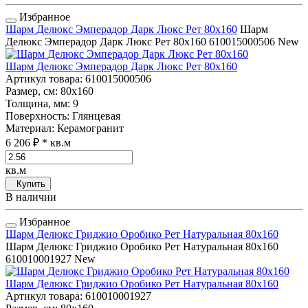
Избранное
Шарм Делюкс Эмперадор Дарк Люкс Рет 80x160
Шарм
Делюкс Эмперадор Дарк Люкс Рет 80x160
610015000506
New
Шарм Делюкс Эмперадор Дарк Люкс Рет 80x160
Артикул товара
: 610015000506
Размер, см
: 80x160
Толщина, мм
: 9
Поверхность
: Глянцевая
Материал
: Керамогранит
6 206 ₽
* кв.м
кв.м
Купить
В наличии
Избранное
Шарм Делюкс Гриджио Оробико Рет Натуральная 80x160
Шарм Делюкс Гриджио Оробико Рет Натуральная 80x160
610010001927
New
Шарм Делюкс Гриджио Оробико Рет Натуральная 80x160
Артикул товара
: 610010001927