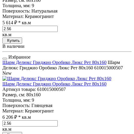
Размер, см
: 80x160
Толщина, мм
: 9
Поверхность
: Натуральная
Материал
: Керамогранит
5 614 ₽
* кв.м
кв.м
Купить
В наличии
Избранное
Шарм Делюкс Гриджио Оробико Люкс Рет 80x160
Шарм
Делюкс Гриджио Оробико Люкс Рет 80x160
610015000507
New
Шарм Делюкс Гриджио Оробико Люкс Рет 80x160
Артикул товара
: 610015000507
Размер, см
: 80x160
Толщина, мм
: 9
Поверхность
: Глянцевая
Материал
: Керамогранит
6 206 ₽
* кв.м
кв.м