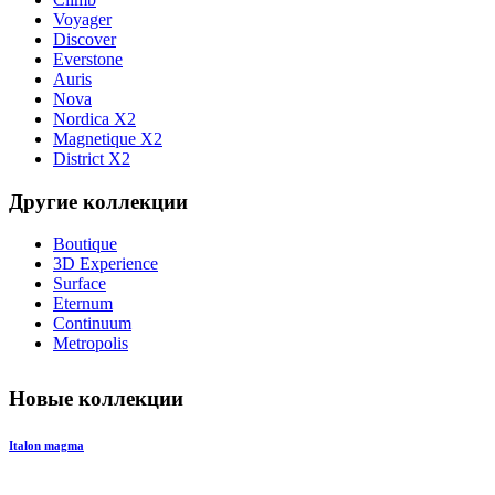
Voyager
Discover
Everstone
Auris
Nova
Nordica X2
Magnetique X2
District X2
Другие коллекции
Boutique
3D Experience
Surface
Eternum
Continuum
Metropolis
Новые коллекции
Italon magma