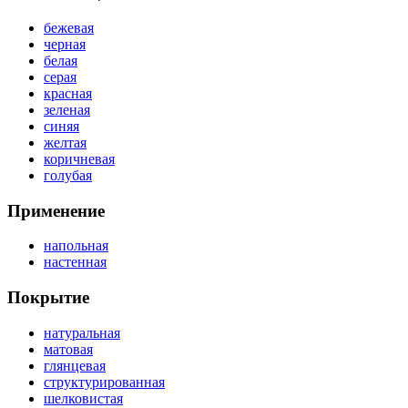
бежевая
черная
белая
серая
красная
зеленая
синяя
желтая
коричневая
голубая
Применение
напольная
настенная
Покрытие
натуральная
матовая
глянцевая
структурированная
шелковистая