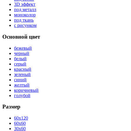
3D эффект
под металл
моноколор
под ткань
с рисунком
Основной цвет
бежевый
черный
белый
серый
красный
зеленый
синий
желтый
коричневый
голубой
Размер
60x120
60x60
30x60