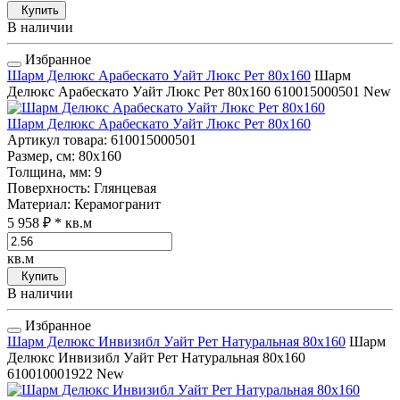
Купить
В наличии
Избранное
Шарм Делюкс Арабескато Уайт Люкс Рет 80x160
Шарм
Делюкс Арабескато Уайт Люкс Рет 80x160
610015000501
New
Шарм Делюкс Арабескато Уайт Люкс Рет 80x160
Артикул товара
: 610015000501
Размер, см
: 80x160
Толщина, мм
: 9
Поверхность
: Глянцевая
Материал
: Керамогранит
5 958 ₽
* кв.м
кв.м
Купить
В наличии
Избранное
Шарм Делюкс Инвизибл Уайт Рет Натуральная 80x160
Шарм
Делюкс Инвизибл Уайт Рет Натуральная 80x160
610010001922
New