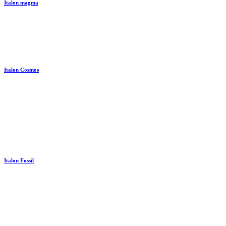
Italon magma
Italon Cosmos
Italon Fossil