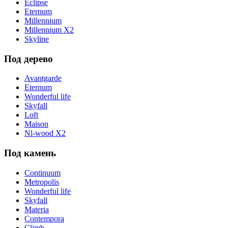
Eclipse
Eternum
Millennium
Millennium X2
Skyline
Под дерево
Avantgarde
Eternum
Wonderful life
Skyfall
Loft
Maison
Nl-wood X2
Под камень
Continuum
Metropolis
Wonderful life
Skyfall
Materia
Contempora
Climb