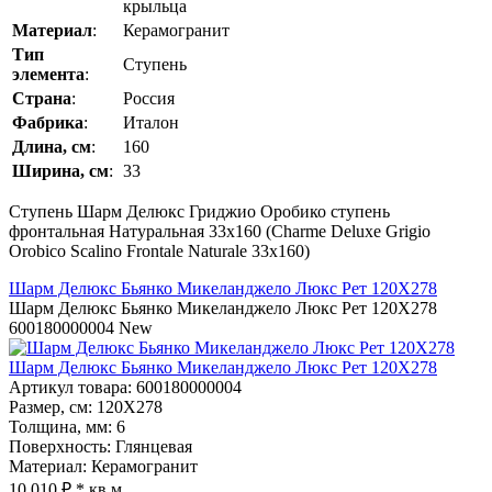
крыльца
Материал
:
Керамогранит
Тип
Ступень
элемента
:
Страна
:
Россия
Фабрика
:
Италон
Длина, см
:
160
Ширина, см
:
33
Ступень Шарм Делюкс Гриджио Оробико ступень
фронтальная Натуральная 33x160 (Charme Deluxe Grigio
Orobico Scalino Frontale Naturale 33x160)
Шарм Делюкс Бьянко Микеланджело Люкс Рет 120Х278
Шарм Делюкс Бьянко Микеланджело Люкс Рет 120Х278
600180000004
New
Шарм Делюкс Бьянко Микеланджело Люкс Рет 120Х278
Артикул товара
: 600180000004
Размер, см
: 120Х278
Толщина, мм
: 6
Поверхность
: Глянцевая
Материал
: Керамогранит
10 010 ₽
* кв.м