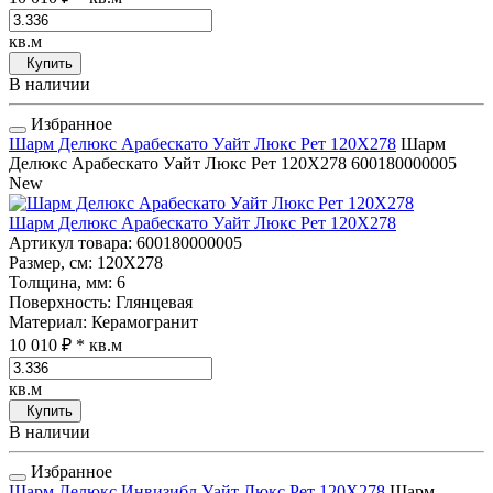
кв.м
Купить
В наличии
Избранное
Шарм Делюкс Арабескато Уайт Люкс Рет 120Х278
Шарм
Делюкс Арабескато Уайт Люкс Рет 120Х278
600180000005
New
Шарм Делюкс Арабескато Уайт Люкс Рет 120Х278
Артикул товара
: 600180000005
Размер, см
: 120Х278
Толщина, мм
: 6
Поверхность
: Глянцевая
Материал
: Керамогранит
10 010 ₽
* кв.м
кв.м
Купить
В наличии
Избранное
Шарм Делюкс Инвизибл Уайт Люкс Рет 120Х278
Шарм