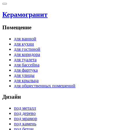
Керамогранит
Помещение
для ванной
для кухни
для гостиной
для коридора
для туалета
для бассейна
для фартука
для улицы
для крыльца
для общественных помещений
Дизайн
под металл
под дерево
под мрамор
под камень
под бетон