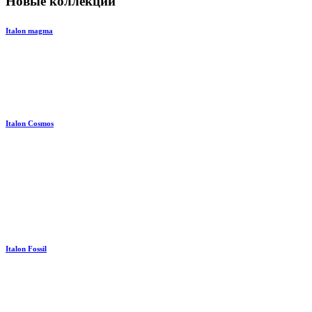
Новые коллекции
Italon magma
Italon Cosmos
Italon Fossil