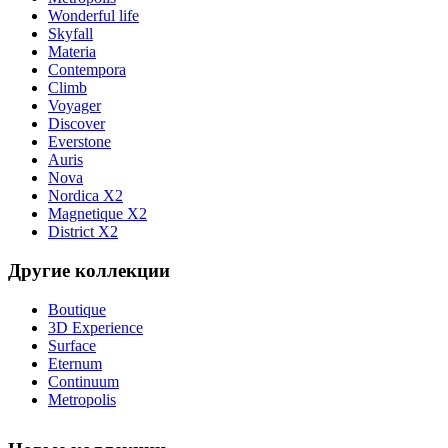
Wonderful life
Skyfall
Materia
Contempora
Climb
Voyager
Discover
Everstone
Auris
Nova
Nordica X2
Magnetique X2
District X2
Другие коллекции
Boutique
3D Experience
Surface
Eternum
Continuum
Metropolis