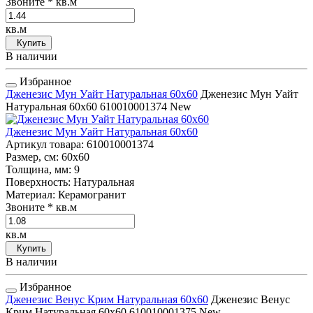
Звоните
* кв.м
кв.м
Купить
В наличии
Избранное
Дженезис Мун Уайт Натуральная 60x60
Дженезис Мун Уайт
Натуральная 60x60
610010001374
New
Дженезис Мун Уайт Натуральная 60x60
Артикул товара
: 610010001374
Размер, см
: 60x60
Толщина, мм
: 9
Поверхность
: Натуральная
Материал
: Керамогранит
Звоните
* кв.м
кв.м
Купить
В наличии
Избранное
Дженезис Венус Крим Натуральная 60x60
Дженезис Венус
Крим Натуральная 60x60
610010001375
New