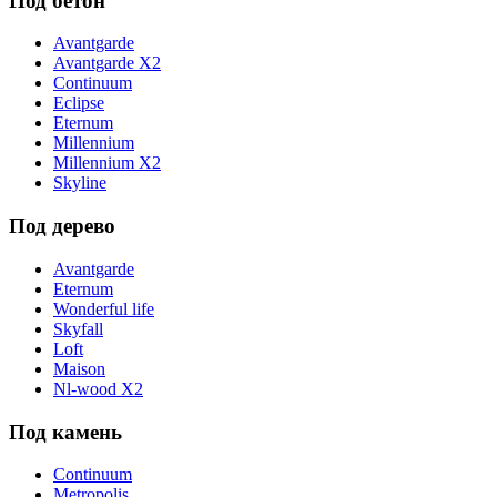
Под бетон
Avantgarde
Avantgarde X2
Continuum
Eclipse
Eternum
Millennium
Millennium X2
Skyline
Под дерево
Avantgarde
Eternum
Wonderful life
Skyfall
Loft
Maison
Nl-wood X2
Под камень
Continuum
Metropolis