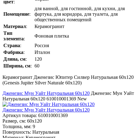
цвет
:
для ванной, для гостинной, для кухни, для
Помещение
:
фартука, для коридора, для туалета, для
общественных помещений
Материал
:
Керамогранит
Тип
Фоновая плитка
элемента
:
Страна
:
Россия
Фабрика
:
Италон
Длина, см
:
120
Ширина, см
:
60
Керамогранит Дженезис Юпитер Силвер Натуральная 60x120
(Genesis Jupiter Silver Naturale 60x120)
Дженезис Мун Уайт Натуральная 60x120
Дженезис Мун Уайт
Натуральная 60x120
610010001369
New
Дженезис Мун Уайт Натуральная 60x120
Артикул товара
: 610010001369
Размер, см
: 60x120
Толщина, мм
: 9
Поверхность
: Натуральная
Материал
: Керамогранит