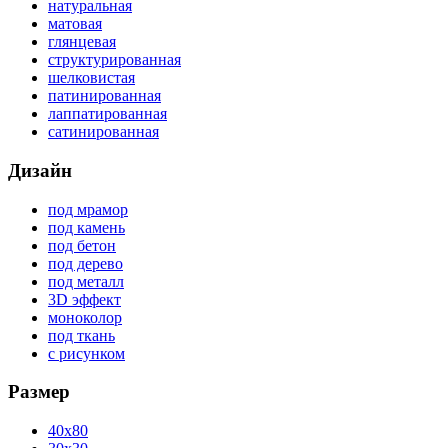
натуральная
матовая
глянцевая
структурированная
шелковистая
патинированная
лаппатированная
сатинированная
Дизайн
под мрамор
под камень
под бетон
под дерево
под металл
3D эффект
моноколор
под ткань
с рисунком
Размер
40x80