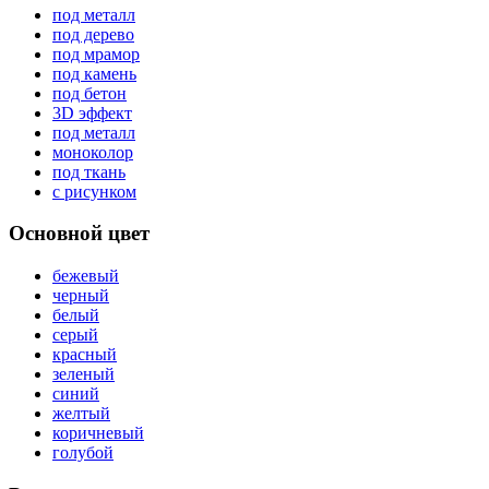
под металл
под дерево
под мрамор
под камень
под бетон
3D эффект
под металл
моноколор
под ткань
с рисунком
Основной цвет
бежевый
черный
белый
серый
красный
зеленый
синий
желтый
коричневый
голубой