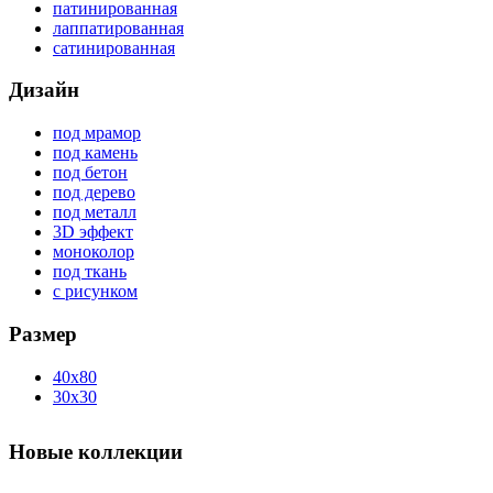
патинированная
лаппатированная
сатинированная
Дизайн
под мрамор
под камень
под бетон
под дерево
под металл
3D эффект
моноколор
под ткань
с рисунком
Размер
40x80
30x30
Новые коллекции