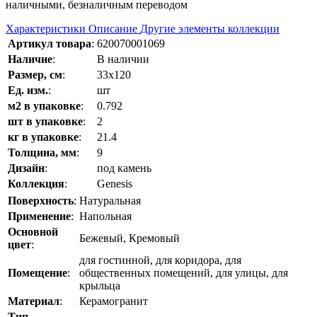
наличными, безналичным переводом
Характеристики
Описание
Другие элементы коллекции
Артикул товара
:
620070001069
Наличие
:
В наличии
Размер, см
:
33x120
Ед. изм.
:
шт
м2 в упаковке
:
0.792
шт в упаковке
:
2
кг в упаковке
:
21.4
Толщина, мм
:
9
Дизайн
:
под камень
Коллекция
:
Genesis
Поверхность
:
Натуральная
Применение
:
Напольная
Основной
Бежевый, Кремовый
цвет
:
для гостинной, для коридора, для
Помещение
:
общественных помещений, для улицы, для
крыльца
Материал
:
Керамогранит
Тип