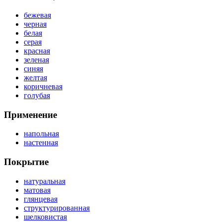
бежевая
черная
белая
серая
красная
зеленая
синяя
желтая
коричневая
голубая
Применение
напольная
настенная
Покрытие
натуральная
матовая
глянцевая
структурированная
шелковистая