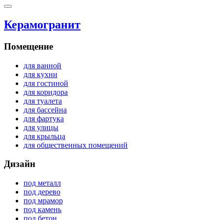
Керамогранит
Помещение
для ванной
для кухни
для гостиной
для коридора
для туалета
для бассейна
для фартука
для улицы
для крыльца
для общественных помещений
Дизайн
под металл
под дерево
под мрамор
под камень
под бетон