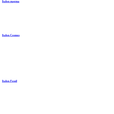
Italon magma
Italon Cosmos
Italon Fossil