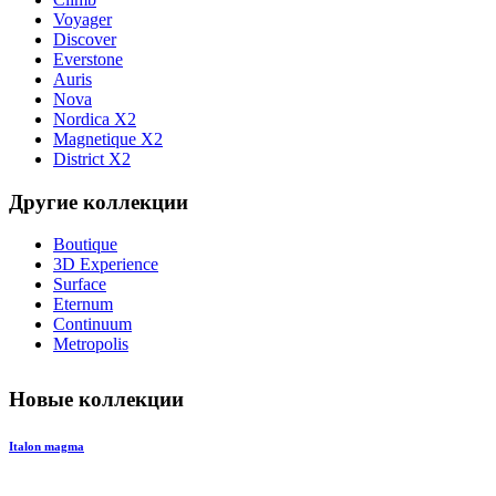
Voyager
Discover
Everstone
Auris
Nova
Nordica X2
Magnetique X2
District X2
Другие коллекции
Boutique
3D Experience
Surface
Eternum
Continuum
Metropolis
Новые коллекции
Italon magma