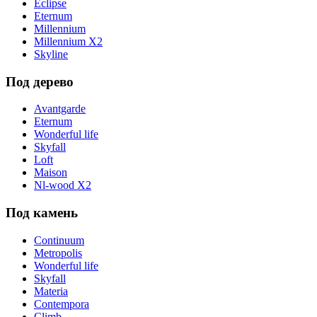
Eclipse
Eternum
Millennium
Millennium X2
Skyline
Под дерево
Avantgarde
Eternum
Wonderful life
Skyfall
Loft
Maison
Nl-wood X2
Под камень
Continuum
Metropolis
Wonderful life
Skyfall
Materia
Contempora
Climb