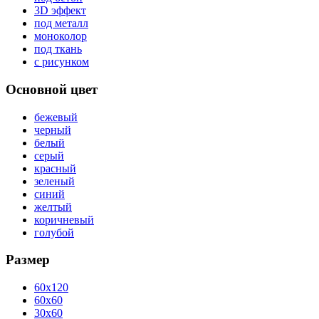
3D эффект
под металл
моноколор
под ткань
с рисунком
Основной цвет
бежевый
черный
белый
серый
красный
зеленый
синий
желтый
коричневый
голубой
Размер
60x120
60x60
30x60