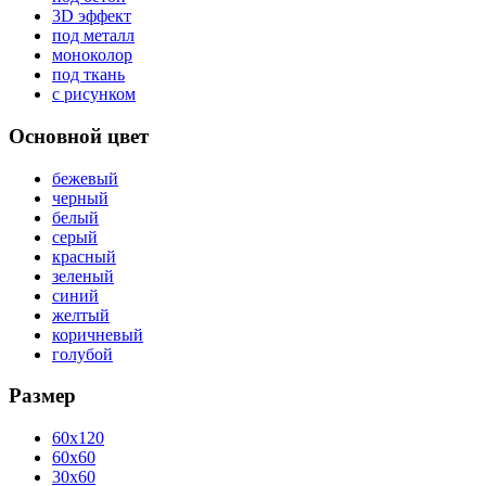
3D эффект
под металл
моноколор
под ткань
с рисунком
Основной цвет
бежевый
черный
белый
серый
красный
зеленый
синий
желтый
коричневый
голубой
Размер
60x120
60x60
30x60