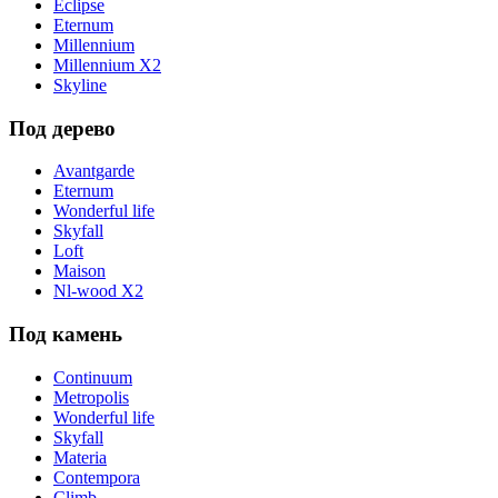
Eclipse
Eternum
Millennium
Millennium X2
Skyline
Под дерево
Avantgarde
Eternum
Wonderful life
Skyfall
Loft
Maison
Nl-wood X2
Под камень
Continuum
Metropolis
Wonderful life
Skyfall
Materia
Contempora
Climb