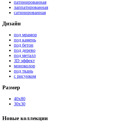
патинированная
лаппатированная
сатинированная
Дизайн
под мрамор
под камень
под бетон
под дерево
под металл
3D эффект
моноколор
под ткань
с рисунком
Размер
40x80
30x30
Новые коллекции