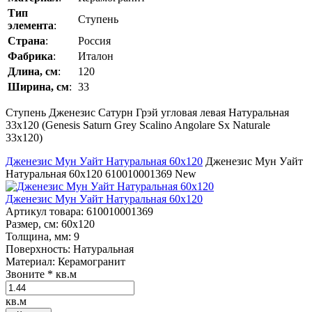
Тип
Ступень
элемента
:
Страна
:
Россия
Фабрика
:
Италон
Длина, см
:
120
Ширина, см
:
33
Ступень Дженезис Сатурн Грэй угловая левая Натуральная
33x120 (Genesis Saturn Grey Scalino Angolare Sx Naturale
33x120)
Дженезис Мун Уайт Натуральная 60x120
Дженезис Мун Уайт
Натуральная 60x120
610010001369
New
Дженезис Мун Уайт Натуральная 60x120
Артикул товара
: 610010001369
Размер, см
: 60x120
Толщина, мм
: 9
Поверхность
: Натуральная
Материал
: Керамогранит
Звоните
* кв.м
кв.м