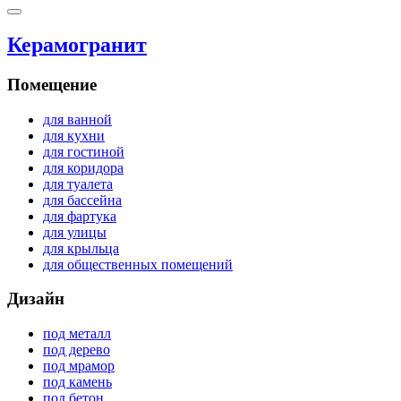
Керамогранит
Помещение
для ванной
для кухни
для гостиной
для коридора
для туалета
для бассейна
для фартука
для улицы
для крыльца
для общественных помещений
Дизайн
под металл
под дерево
под мрамор
под камень
под бетон