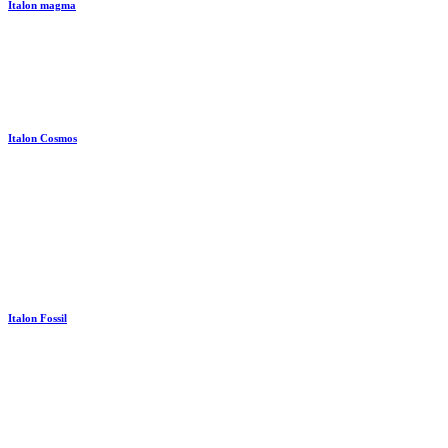
Italon magma
Italon Cosmos
Italon Fossil