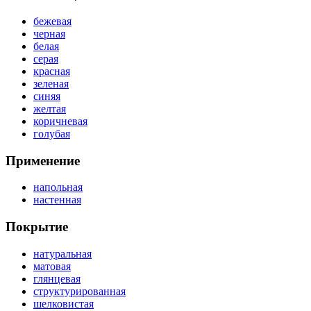
бежевая
черная
белая
серая
красная
зеленая
синяя
желтая
коричневая
голубая
Применение
напольная
настенная
Покрытие
натуральная
матовая
глянцевая
структурированная
шелковистая