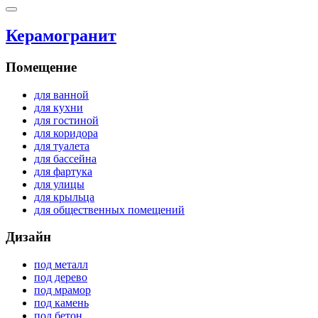
Керамогранит
Помещение
для ванной
для кухни
для гостиной
для коридора
для туалета
для бассейна
для фартука
для улицы
для крыльца
для общественных помещений
Дизайн
под металл
под дерево
под мрамор
под камень
под бетон