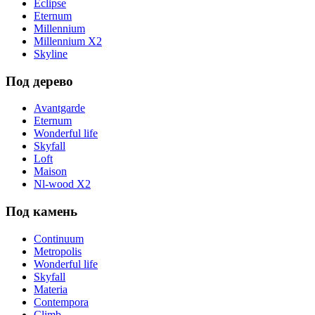
Eclipse
Eternum
Millennium
Millennium X2
Skyline
Под дерево
Avantgarde
Eternum
Wonderful life
Skyfall
Loft
Maison
Nl-wood X2
Под камень
Continuum
Metropolis
Wonderful life
Skyfall
Materia
Contempora
Climb