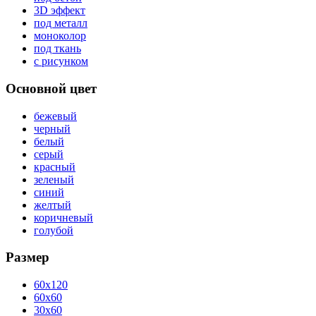
3D эффект
под металл
моноколор
под ткань
с рисунком
Основной цвет
бежевый
черный
белый
серый
красный
зеленый
синий
желтый
коричневый
голубой
Размер
60x120
60x60
30x60