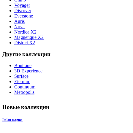
Voyager
Discover
Everstone
Auris
Nova
Nordica X2
Magnetique X2
District X2
Другие коллекции
Boutique
3D Experience
Surface
Eternum
Continuum
Metropolis
Новые коллекции
Italon magma