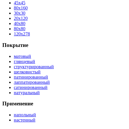
45x45
80x160
30x30
20x120
40x80
80x80
120x278
Покрытие
матовый
глянцевый
структурированный
шелковистый
патинированный
лаппатированный
сатинированный
натуральный
Применение
напольный
настенный