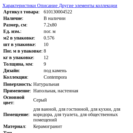
Характеристики
Описание
Другие элементы коллекции
Артикул товара
:
610130004522
Наличие
:
В наличии
Размер, см
:
7.2x80
Ед. изм.
:
пог. м
м2 в упаковке
:
0.576
шт в упаковке
:
10
Пог. м в упаковке
:
8
кг в упаковке
:
12
Толщина, мм
:
9
Дизайн
:
под камень
Коллекция
:
Contempora
Поверхность
:
Натуральная
Применение
:
Напольная, настенная
Основной
Серый
цвет
:
для ванной, для гостинной, для кухни, для
Помещение
:
коридора, для туалета, для общественных
помещений
Материал
:
Керамогранит
Тип