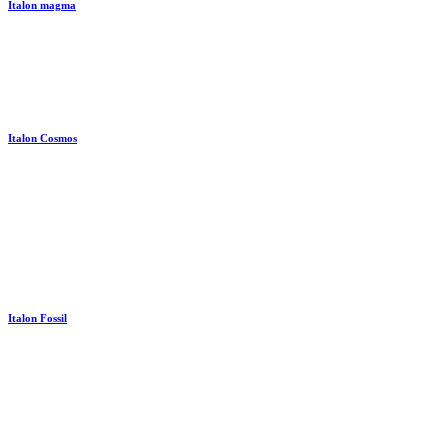
Italon magma
Italon Cosmos
Italon Fossil