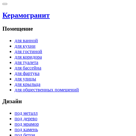
Керамогранит
Помещение
для ванной
для кухни
для гостиной
для коридора
для туалета
для бассейна
для фартука
для улицы
для крыльца
для общественных помещений
Дизайн
под металл
под дерево
под мрамор
под камень
под бетон