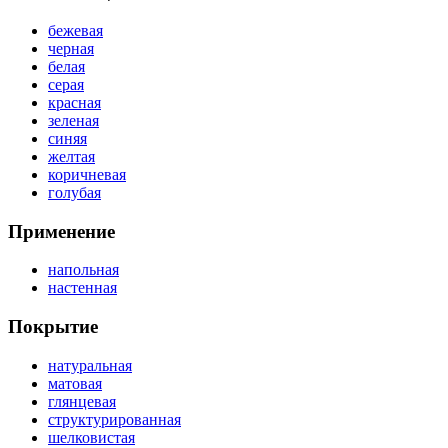
бежевая
черная
белая
серая
красная
зеленая
синяя
желтая
коричневая
голубая
Применение
напольная
настенная
Покрытие
натуральная
матовая
глянцевая
структурированная
шелковистая