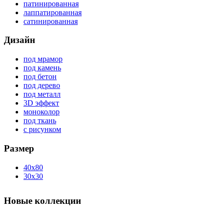
патинированная
лаппатированная
сатинированная
Дизайн
под мрамор
под камень
под бетон
под дерево
под металл
3D эффект
моноколор
под ткань
с рисунком
Размер
40x80
30x30
Новые коллекции