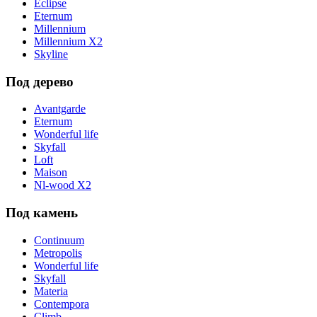
Eclipse
Eternum
Millennium
Millennium X2
Skyline
Под дерево
Avantgarde
Eternum
Wonderful life
Skyfall
Loft
Maison
Nl-wood X2
Под камень
Continuum
Metropolis
Wonderful life
Skyfall
Materia
Contempora
Climb