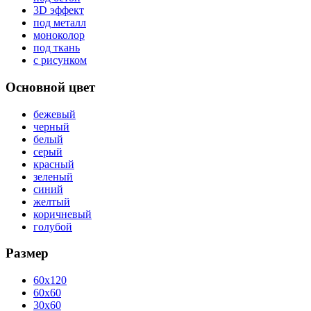
3D эффект
под металл
моноколор
под ткань
с рисунком
Основной цвет
бежевый
черный
белый
серый
красный
зеленый
синий
желтый
коричневый
голубой
Размер
60x120
60x60
30x60