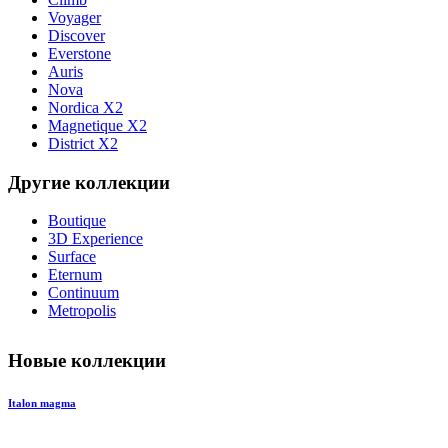
Voyager
Discover
Everstone
Auris
Nova
Nordica X2
Magnetique X2
District X2
Другие коллекции
Boutique
3D Experience
Surface
Eternum
Continuum
Metropolis
Новые коллекции
Italon magma