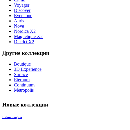
Voyager
Discover
Everstone
Auris
Nova
Nordica X2
Magnetique X2
District X2
Другие коллекции
Boutique
3D Experience
Surface
Eternum
Continuum
Metropolis
Новые коллекции
Italon magma