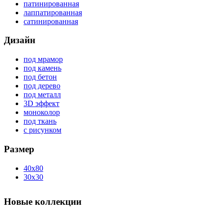
патинированная
лаппатированная
сатинированная
Дизайн
под мрамор
под камень
под бетон
под дерево
под металл
3D эффект
моноколор
под ткань
с рисунком
Размер
40x80
30x30
Новые коллекции