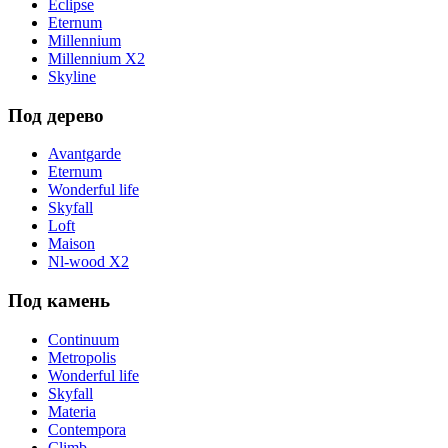
Eclipse
Eternum
Millennium
Millennium X2
Skyline
Под дерево
Avantgarde
Eternum
Wonderful life
Skyfall
Loft
Maison
Nl-wood X2
Под камень
Continuum
Metropolis
Wonderful life
Skyfall
Materia
Contempora
Climb