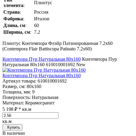
Плинтус
элемента
:
Страна
:
Россия
Фабрика
:
Италон
Длина, см
:
60
Ширина, см
:
7.2
Плинтус Контемпора Флэйр Патинированная 7.2x60
(Contempora Flair Battiscopa Patinato 7.2x60)
Контемпора Пур Натуральная 80x160
Контемпора Пур
Натуральная 80x160
610010001692
New
Контемпора Пур Натуральная 80x160
Артикул товара
: 610010001692
Размер, см
: 80x160
Толщина, мм
: 9
Поверхность
: Натуральная
Материал
: Керамогранит
5 198 ₽
* кв.м
кв.м
Купить
В наличии