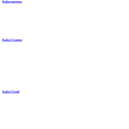
Italon magma
Italon Cosmos
Italon Fossil