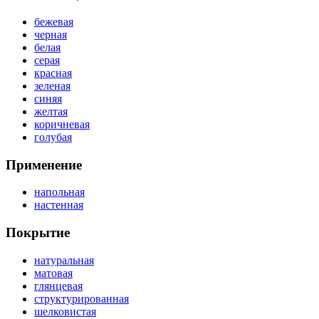
бежевая
черная
белая
серая
красная
зеленая
синяя
желтая
коричневая
голубая
Применение
напольная
настенная
Покрытие
натуральная
матовая
глянцевая
структурированная
шелковистая