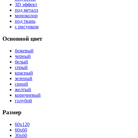
3D эффект
под металл
моноколор
под ткань
с рисунком
Основной цвет
бежевый
черный
белый
серый
красный
зеленый
синий
желтый
коричневый
голубой
Размер
60x120
60x60
30x60