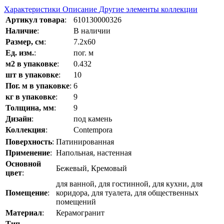
Характеристики
Описание
Другие элементы коллекции
Артикул товара
:
610130000326
Наличие
:
В наличии
Размер, см
:
7.2x60
Ед. изм.
:
пог. м
м2 в упаковке
:
0.432
шт в упаковке
:
10
Пог. м в упаковке
:
6
кг в упаковке
:
9
Толщина, мм
:
9
Дизайн
:
под камень
Коллекция
:
Contempora
Поверхность
:
Патинированная
Применение
:
Напольная, настенная
Основной
Бежевый, Кремовый
цвет
:
для ванной, для гостинной, для кухни, для
Помещение
:
коридора, для туалета, для общественных
помещений
Материал
:
Керамогранит
Тип