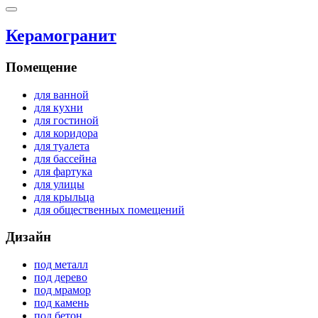
Керамогранит
Помещение
для ванной
для кухни
для гостиной
для коридора
для туалета
для бассейна
для фартука
для улицы
для крыльца
для общественных помещений
Дизайн
под металл
под дерево
под мрамор
под камень
под бетон