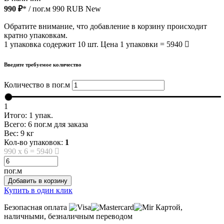
990 ₽
* / пог.м
990
RUB
New
Обратите внимание, что добавление в корзину происходит
кратно упаковкам.
1 упаковка содержит 10 шт. Цена 1 упаковки = 5940
Введите требуемое количество
Количество в пог.м
1
Итого:
1
упак.
Всего:
6
пог.м для заказа
Вес:
9
кг
Кол-во упаковок:
1
990
x
6
=
5940
пог.м
Добавить в корзину
Купить в один клик
Безопасная оплата
Картой,
наличными, безналичным переводом