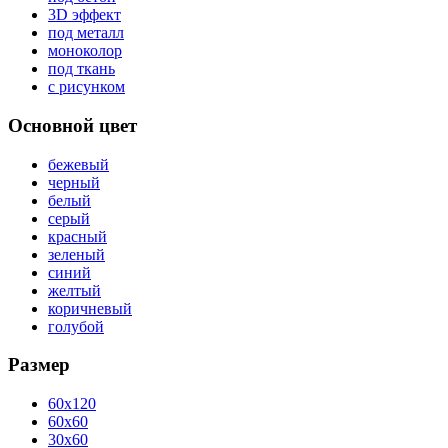
3D эффект
под металл
моноколор
под ткань
с рисунком
Основной цвет
бежевый
черный
белый
серый
красный
зеленый
синий
желтый
коричневый
голубой
Размер
60x120
60x60
30x60