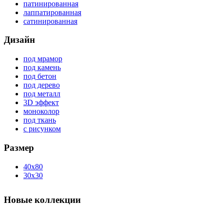
патинированная
лаппатированная
сатинированная
Дизайн
под мрамор
под камень
под бетон
под дерево
под металл
3D эффект
моноколор
под ткань
с рисунком
Размер
40x80
30x30
Новые коллекции