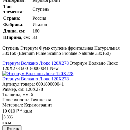
Материал
:
Керамогранит
Тип
Ступень
элемента
:
Страна
:
Россия
Фабрика
:
Италон
Длина, см
:
160
Ширина, см
:
33
Ступень Этернум Фумэ ступень фронтальная Натуральная
33x160 (Eternum Fume Scalino Frontale Naturale 33x160)
Этернум Волкано Люкс 120Х278
Этернум Волкано Люкс
120Х278
600180000041
New
Этернум Волкано Люкс 120Х278
Артикул товара
: 600180000041
Размер, см
: 120Х278
Толщина, мм
: 6
Поверхность
: Глянцевая
Материал
: Керамогранит
10 010 ₽
* кв.м
кв.м
Купить