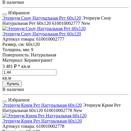
В наличии
Избранное
Этернум Сноу Натуральная Рет 60x120
Этернум Сноу
Натуральная Рет 60x120
610010002777
New
Этернум Сноу Натуральная Рет 60x120
Артикул товара
: 610010002777
Размер, см
: 60x120
Толщина, мм
: 9
Поверхность
: Натуральная
Материал
: Керамогранит
3 481 ₽
* кв.м
кв.м
Купить
В наличии
Избранное
Этернум Крим Рет Натуральная 60x120
Этернум Крим Рет
Натуральная 60x120
610010002778
New
Этернум Крим Рет Натуральная 60x120
Артикул товара
: 610010002778