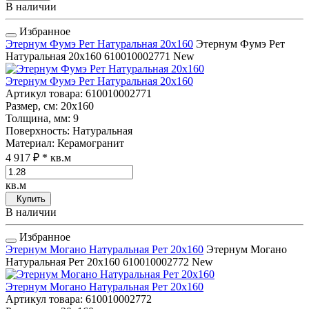
В наличии
Избранное
Этернум Фумэ Рет Натуральная 20x160
Этернум Фумэ Рет
Натуральная 20x160
610010002771
New
Этернум Фумэ Рет Натуральная 20x160
Артикул товара
: 610010002771
Размер, см
: 20x160
Толщина, мм
: 9
Поверхность
: Натуральная
Материал
: Керамогранит
4 917 ₽
* кв.м
кв.м
Купить
В наличии
Избранное
Этернум Могано Натуральная Рет 20x160
Этернум Могано
Натуральная Рет 20x160
610010002772
New
Этернум Могано Натуральная Рет 20x160
Артикул товара
: 610010002772