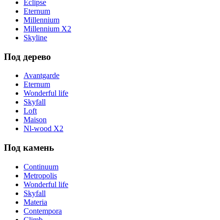
Eclipse
Eternum
Millennium
Millennium X2
Skyline
Под дерево
Avantgarde
Eternum
Wonderful life
Skyfall
Loft
Maison
Nl-wood X2
Под камень
Continuum
Metropolis
Wonderful life
Skyfall
Materia
Contempora
Climb