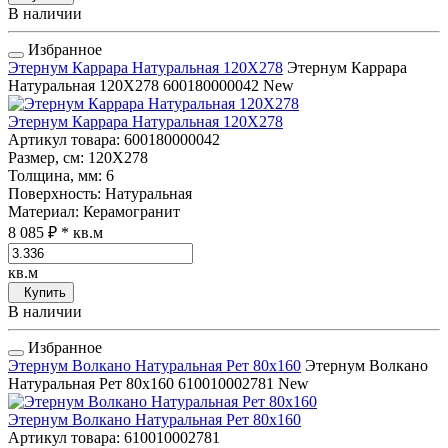
В наличии
Избранное
Этернум Каррара Натуральная 120Х278
Этернум Каррара
Натуральная 120Х278
600180000042
New
Этернум Каррара Натуральная 120Х278
Артикул товара
: 600180000042
Размер, см
: 120Х278
Толщина, мм
: 6
Поверхность
: Натуральная
Материал
: Керамогранит
8 085 ₽
* кв.м
кв.м
Купить
В наличии
Избранное
Этернум Волкано Натуральная Рет 80x160
Этернум Волкано
Натуральная Рет 80x160
610010002781
New
Этернум Волкано Натуральная Рет 80x160
Артикул товара
: 610010002781