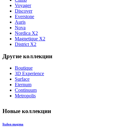
Voyager
Discover
Everstone
Auris
Nova
Nordica X2
Magnetique X2
District X2
Другие коллекции
Boutique
3D Experience
Surface
Eternum
Continuum
Metropolis
Новые коллекции
Italon magma