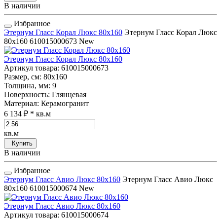
В наличии
Избранное
Этернум Гласс Корал Люкс 80x160
Этернум Гласс Корал Люкс
80x160
610015000673
New
Этернум Гласс Корал Люкс 80x160
Артикул товара
: 610015000673
Размер, см
: 80x160
Толщина, мм
: 9
Поверхность
: Глянцевая
Материал
: Керамогранит
6 134 ₽
* кв.м
кв.м
Купить
В наличии
Избранное
Этернум Гласс Авио Люкс 80x160
Этернум Гласс Авио Люкс
80x160
610015000674
New
Этернум Гласс Авио Люкс 80x160
Артикул товара
: 610015000674