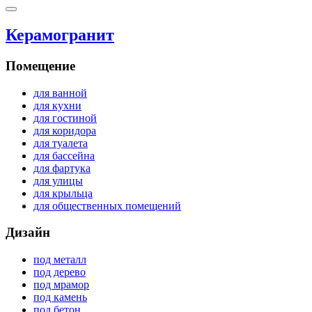
Керамогранит
Помещение
для ванной
для кухни
для гостиной
для коридора
для туалета
для бассейна
для фартука
для улицы
для крыльца
для общественных помещений
Дизайн
под металл
под дерево
под мрамор
под камень
под бетон