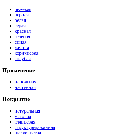
бежевая
черная
белая
серая
красная
зеленая
синяя
желтая
коричневая
голубая
Применение
напольная
настенная
Покрытие
натуральная
матовая
глянцевая
структурированная
шелковистая