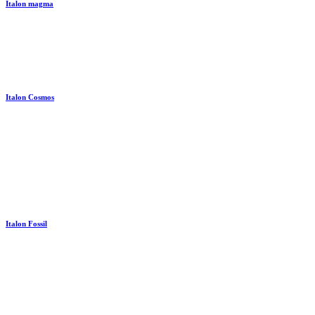
Italon magma
Italon Cosmos
Italon Fossil