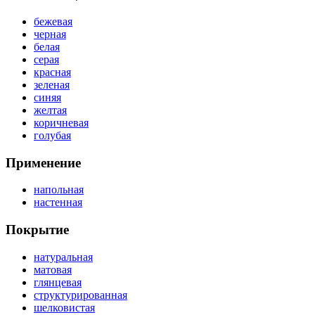
бежевая
черная
белая
серая
красная
зеленая
синяя
желтая
коричневая
голубая
Применение
напольная
настенная
Покрытие
натуральная
матовая
глянцевая
структурированная
шелковистая