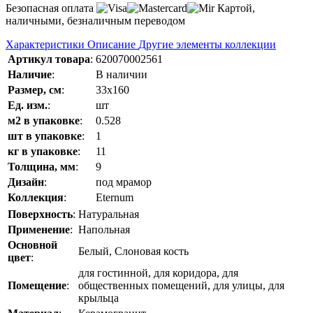
Безопасная оплата
Картой,
наличными, безналичным переводом
Характеристики
Описание
Другие элементы коллекции
Артикул товара
:
620070002561
Наличие
:
В наличии
Размер, см
:
33x160
Ед. изм.
:
шт
м2 в упаковке
:
0.528
шт в упаковке
:
1
кг в упаковке
:
11
Толщина, мм
:
9
Дизайн
:
под мрамор
Коллекция
:
Eternum
Поверхность
:
Натуральная
Применение
:
Напольная
Основной
Белый, Слоновая кость
цвет
:
для гостинной, для коридора, для
Помещение
:
общественных помещений, для улицы, для
крыльца