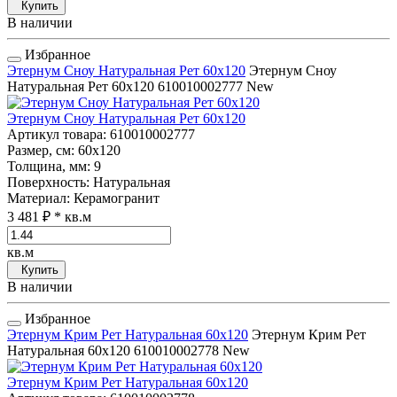
Купить
В наличии
Избранное
Этернум Сноу Натуральная Рет 60x120
Этернум Сноу
Натуральная Рет 60x120
610010002777
New
Этернум Сноу Натуральная Рет 60x120
Артикул товара
: 610010002777
Размер, см
: 60x120
Толщина, мм
: 9
Поверхность
: Натуральная
Материал
: Керамогранит
3 481 ₽
* кв.м
кв.м
Купить
В наличии
Избранное
Этернум Крим Рет Натуральная 60x120
Этернум Крим Рет
Натуральная 60x120
610010002778
New
Этернум Крим Рет Натуральная 60x120