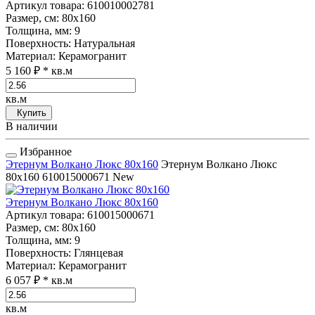
Артикул товара
: 610010002781
Размер, см
: 80x160
Толщина, мм
: 9
Поверхность
: Натуральная
Материал
: Керамогранит
5 160 ₽
* кв.м
кв.м
Купить
В наличии
Избранное
Этернум Волкано Люкс 80x160
Этернум Волкано Люкс
80x160
610015000671
New
Этернум Волкано Люкс 80x160
Артикул товара
: 610015000671
Размер, см
: 80x160
Толщина, мм
: 9
Поверхность
: Глянцевая
Материал
: Керамогранит
6 057 ₽
* кв.м
кв.м