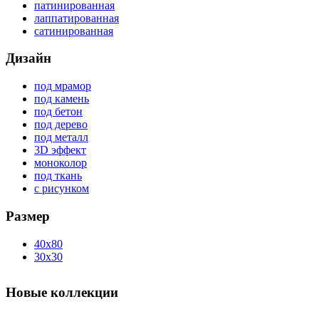
патинированная
лаппатированная
сатинированная
Дизайн
под мрамор
под камень
под бетон
под дерево
под металл
3D эффект
моноколор
под ткань
с рисунком
Размер
40x80
30x30
Новые коллекции