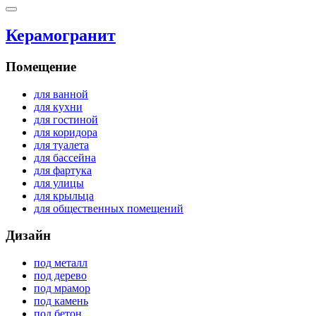
Керамогранит
Помещение
для ванной
для кухни
для гостиной
для коридора
для туалета
для бассейна
для фартука
для улицы
для крыльца
для общественных помещений
Дизайн
под металл
под дерево
под мрамор
под камень
под бетон