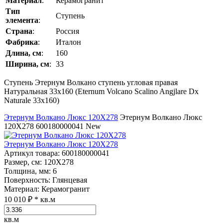
Материал
:
Керамогранит
Тип
Ступень
элемента
:
Страна
:
Россия
Фабрика
:
Италон
Длина, см
:
160
Ширина, см
:
33
Ступень Этернум Волкано ступень угловая правая
Натуральная 33x160 (Eternum Volcano Scalino Angjlare Dx
Naturale 33x160)
Этернум Волкано Люкс 120Х278
Этернум Волкано Люкс
120Х278
600180000041
New
Этернум Волкано Люкс 120Х278
Артикул товара
: 600180000041
Размер, см
: 120Х278
Толщина, мм
: 6
Поверхность
: Глянцевая
Материал
: Керамогранит
10 010 ₽
* кв.м
кв.м