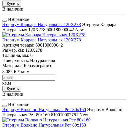
Купить
В наличии
Избранное
Этернум Каррара Натуральная 120Х278
Этернум Каррара
Натуральная 120Х278
600180000042
New
Этернум Каррара Натуральная 120Х278
Артикул товара
: 600180000042
Размер, см
: 120Х278
Толщина, мм
: 6
Поверхность
: Натуральная
Материал
: Керамогранит
8 085 ₽
* кв.м
кв.м
Купить
В наличии
Избранное
Этернум Волкано Натуральная Рет 80x160
Этернум Волкано
Натуральная Рет 80x160
610010002781
New
Этернум Волкано Натуральная Рет 80x160