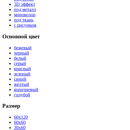
3D эффект
под металл
моноколор
под ткань
с рисунком
Основной цвет
бежевый
черный
белый
серый
красный
зеленый
синий
желтый
коричневый
голубой
Размер
60x120
60x60
30x60