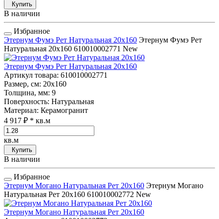
Купить
В наличии
Избранное
Этернум Фумэ Рет Натуральная 20x160
Этернум Фумэ Рет
Натуральная 20x160
610010002771
New
Этернум Фумэ Рет Натуральная 20x160
Артикул товара
: 610010002771
Размер, см
: 20x160
Толщина, мм
: 9
Поверхность
: Натуральная
Материал
: Керамогранит
4 917 ₽
* кв.м
кв.м
Купить
В наличии
Избранное
Этернум Могано Натуральная Рет 20x160
Этернум Могано
Натуральная Рет 20x160
610010002772
New
Этернум Могано Натуральная Рет 20x160