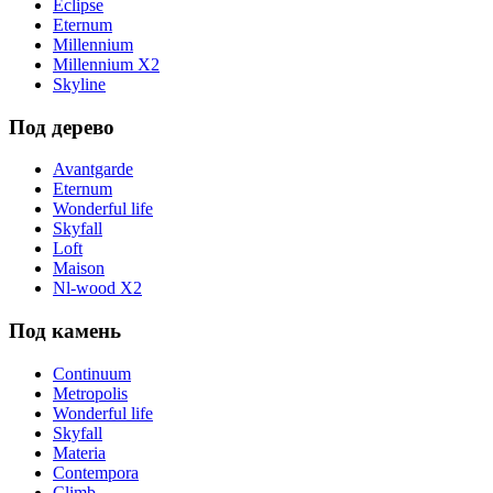
Eclipse
Eternum
Millennium
Millennium X2
Skyline
Под дерево
Avantgarde
Eternum
Wonderful life
Skyfall
Loft
Maison
Nl-wood X2
Под камень
Continuum
Metropolis
Wonderful life
Skyfall
Materia
Contempora
Climb