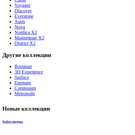
Voyager
Discover
Everstone
Auris
Nova
Nordica X2
Magnetique X2
District X2
Другие коллекции
Boutique
3D Experience
Surface
Eternum
Continuum
Metropolis
Новые коллекции
Italon magma