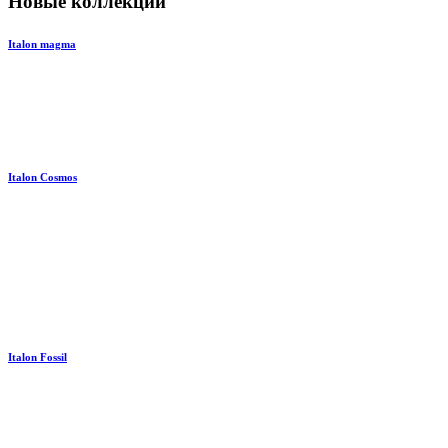
Новые коллекции
Italon magma
Italon Cosmos
Italon Fossil