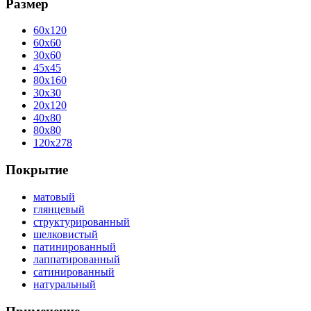
Размер
60x120
60x60
30x60
45x45
80x160
30x30
20x120
40x80
80x80
120x278
Покрытие
матовый
глянцевый
структурированный
шелковистый
патинированный
лаппатированный
сатинированный
натуральный