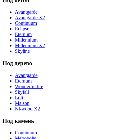
Под бетон
Avantgarde
Avantgarde X2
Continuum
Eclipse
Eternum
Millennium
Millennium X2
Skyline
Под дерево
Avantgarde
Eternum
Wonderful life
Skyfall
Loft
Maison
Nl-wood X2
Под камень
Continuum
Metropolis