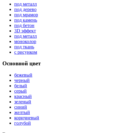
под металл
под дерево
под мрамор
под камень
под бетон
3D эффект
под металл
моноколор
под ткань
с рисунком
Основной цвет
бежевый
черный
белый
серый
красный
зеленый
синий
желтый
коричневый
голубой