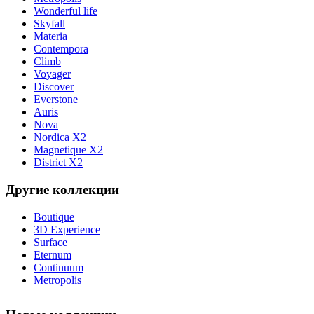
Wonderful life
Skyfall
Materia
Contempora
Climb
Voyager
Discover
Everstone
Auris
Nova
Nordica X2
Magnetique X2
District X2
Другие коллекции
Boutique
3D Experience
Surface
Eternum
Continuum
Metropolis