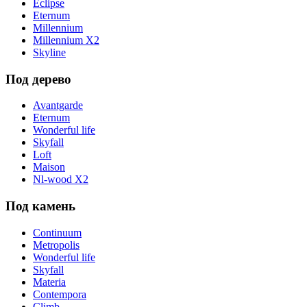
Eclipse
Eternum
Millennium
Millennium X2
Skyline
Под дерево
Avantgarde
Eternum
Wonderful life
Skyfall
Loft
Maison
Nl-wood X2
Под камень
Continuum
Metropolis
Wonderful life
Skyfall
Materia
Contempora
Climb