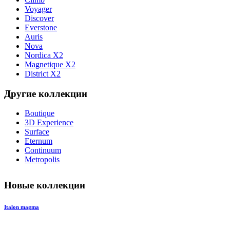
Voyager
Discover
Everstone
Auris
Nova
Nordica X2
Magnetique X2
District X2
Другие коллекции
Boutique
3D Experience
Surface
Eternum
Continuum
Metropolis
Новые коллекции
Italon magma