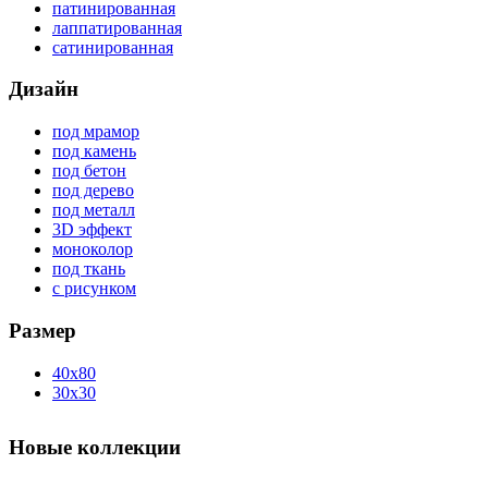
патинированная
лаппатированная
сатинированная
Дизайн
под мрамор
под камень
под бетон
под дерево
под металл
3D эффект
моноколор
под ткань
с рисунком
Размер
40x80
30x30
Новые коллекции