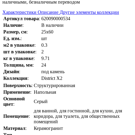
наличными, безналичным переводом
Характеристики
Описание
Другие элементы коллекции
Артикул товара
:
620090000534
Наличие
:
В наличии
Размер, см
:
25x60
Ед. изм.
:
шт
м2 в упаковке
:
0.3
шт в упаковке
:
2
кг в упаковке
:
9.71
Толщина, мм
:
24
Дизайн
:
под камень
Коллекция
:
District Х2
Поверхность
:
Структурированная
Применение
:
Напольная
Основной
Серый
цвет
:
для ванной, для гостинной, для кухни, для
Помещение
:
коридора, для туалета, для общественных
помещений
Материал
:
Керамогранит
Тип