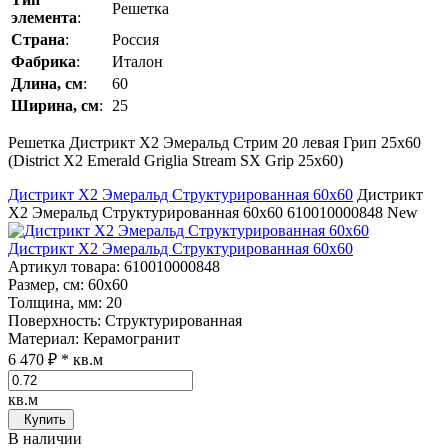
Решетка
элемента
:
Страна
:
Россия
Фабрика
:
Италон
Длина, см
:
60
Ширина, см
:
25
Решетка Дистрикт Х2 Эмеральд Стрим 20 левая Грип 25x60
(District Х2 Emerald Griglia Stream SX Grip 25x60)
Дистрикт Х2 Эмеральд Структурированная 60x60
Дистрикт
Х2 Эмеральд Структурированная 60x60
610010000848
New
Дистрикт Х2 Эмеральд Структурированная 60x60
Артикул товара
: 610010000848
Размер, см
: 60x60
Толщина, мм
: 20
Поверхность
: Структурированная
Материал
: Керамогранит
6 470 ₽
* кв.м
кв.м
Купить
В наличии