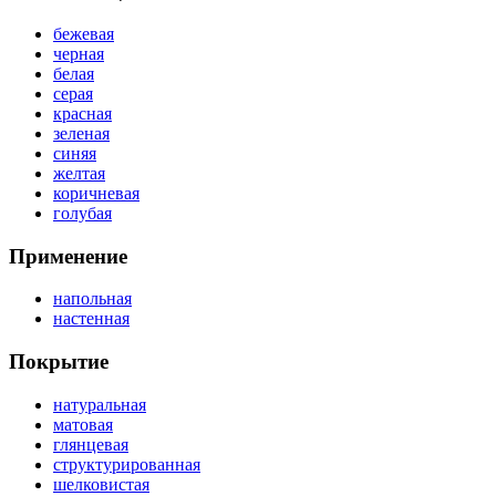
бежевая
черная
белая
серая
красная
зеленая
синяя
желтая
коричневая
голубая
Применение
напольная
настенная
Покрытие
натуральная
матовая
глянцевая
структурированная
шелковистая