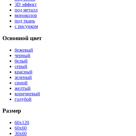
3D эффект
под металл
моноколор
под ткань
с рисунком
Основной цвет
бежевый
черный
белый
серый
красный
зеленый
синий
желтый
коричневый
голубой
Размер
60x120
60x60
30x60