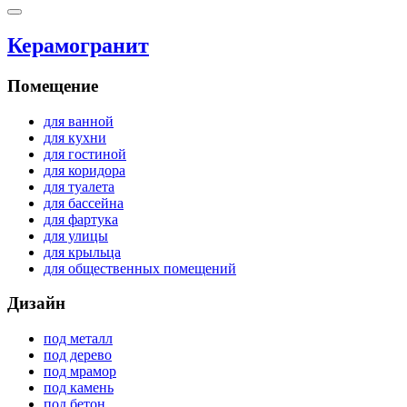
Керамогранит
Помещение
для ванной
для кухни
для гостиной
для коридора
для туалета
для бассейна
для фартука
для улицы
для крыльца
для общественных помещений
Дизайн
под металл
под дерево
под мрамор
под камень
под бетон