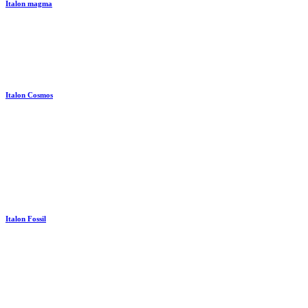
Italon magma
Italon Cosmos
Italon Fossil