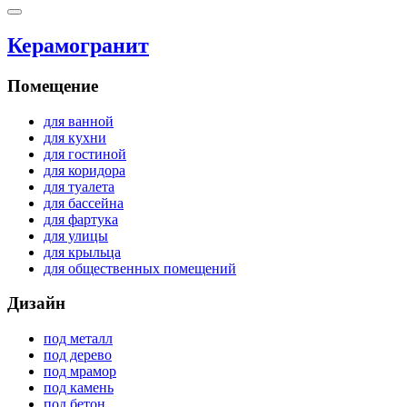
Керамогранит
Помещение
для ванной
для кухни
для гостиной
для коридора
для туалета
для бассейна
для фартука
для улицы
для крыльца
для общественных помещений
Дизайн
под металл
под дерево
под мрамор
под камень
под бетон