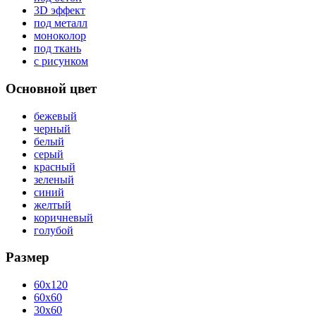
3D эффект
под металл
моноколор
под ткань
с рисунком
Основной цвет
бежевый
черный
белый
серый
красный
зеленый
синий
желтый
коричневый
голубой
Размер
60x120
60x60
30x60