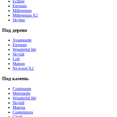
Eclipse
Eternum
Millennium
Millennium X2
Skyline
Под дерево
Avantgarde
Eternum
Wonderful life
Skyfall
Loft
Maison
Nl-wood X2
Под камень
Continuum
Metropolis
Wonderful life
Skyfall
Materia
Contempora
Climb