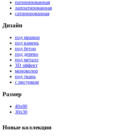
патинированная
лаппатированная
сатинированная
Дизайн
под мрамор
под камень
под бетон
под дерево
под металл
3D эффект
моноколор
под ткань
с рисунком
Размер
40x80
30x30
Новые коллекции