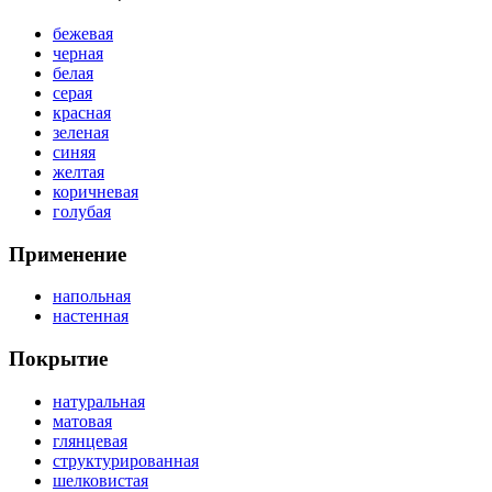
бежевая
черная
белая
серая
красная
зеленая
синяя
желтая
коричневая
голубая
Применение
напольная
настенная
Покрытие
натуральная
матовая
глянцевая
структурированная
шелковистая