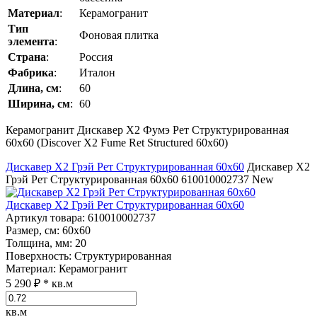
Материал
:
Керамогранит
Тип
Фоновая плитка
элемента
:
Страна
:
Россия
Фабрика
:
Италон
Длина, см
:
60
Ширина, см
:
60
Керамогранит Дискавер Х2 Фумэ Рет Структурированная
60x60 (Discover Х2 Fume Ret Structured 60x60)
Дискавер Х2 Грэй Рет Структурированная 60x60
Дискавер Х2
Грэй Рет Структурированная 60x60
610010002737
New
Дискавер Х2 Грэй Рет Структурированная 60x60
Артикул товара
: 610010002737
Размер, см
: 60x60
Толщина, мм
: 20
Поверхность
: Структурированная
Материал
: Керамогранит
5 290 ₽
* кв.м
кв.м