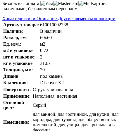
Безопасная оплата
Картой,
наличными, безналичным переводом
Характеристики
Описание
Другие элементы коллекции
Артикул товара
:
610010002738
Наличие
:
В наличии
Размер, см
:
60x60
Ед. изм.
:
м2
м2 в упаковке
:
0.72
шт в упаковке
:
2
кг в упаковке
:
31.67
Толщина, мм
:
20
Дизайн
:
под камень
Коллекция
:
Discover Х2
Поверхность
:
Структурированная
Применение
:
Напольная, настенная
Основной
Серый
цвет
:
для ванной, для гостинной, для кухни, для
коридора, для туалета, для общественных
Помещение
:
помещений, для улицы, для крыльца, для
бассейна