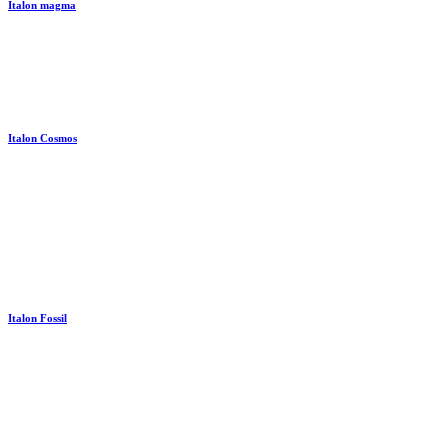
Italon magma
Italon Cosmos
Italon Fossil