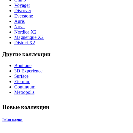
Voyager
Discover
Everstone
Auris
Nova
Nordica X2
Magnetique X2
District X2
Другие коллекции
Boutique
3D Experience
Surface
Eternum
Continuum
Metropolis
Новые коллекции
Italon magma