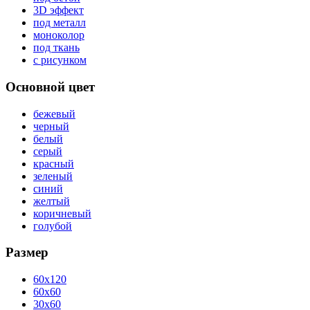
3D эффект
под металл
моноколор
под ткань
с рисунком
Основной цвет
бежевый
черный
белый
серый
красный
зеленый
синий
желтый
коричневый
голубой
Размер
60x120
60x60
30x60