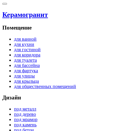
Керамогранит
Помещение
для ванной
для кухни
для гостиной
для коридора
для туалета
для бассейна
для фартука
для улицы
для крыльца
для общественных помещений
Дизайн
под металл
под дерево
под мрамор
под камень
под бетон