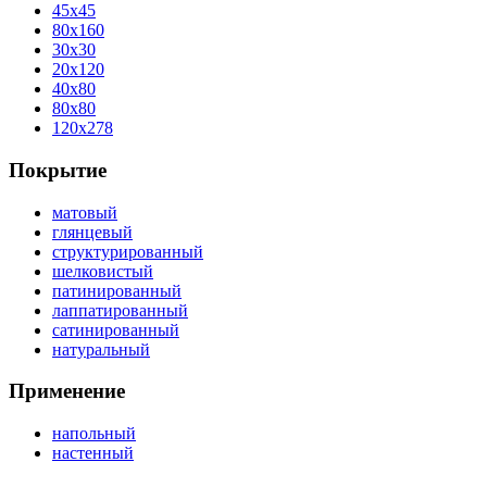
45x45
80x160
30x30
20x120
40x80
80x80
120x278
Покрытие
матовый
глянцевый
структурированный
шелковистый
патинированный
лаппатированный
сатинированный
натуральный
Применение
напольный
настенный