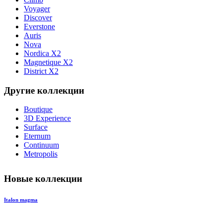
Voyager
Discover
Everstone
Auris
Nova
Nordica X2
Magnetique X2
District X2
Другие коллекции
Boutique
3D Experience
Surface
Eternum
Continuum
Metropolis
Новые коллекции
Italon magma