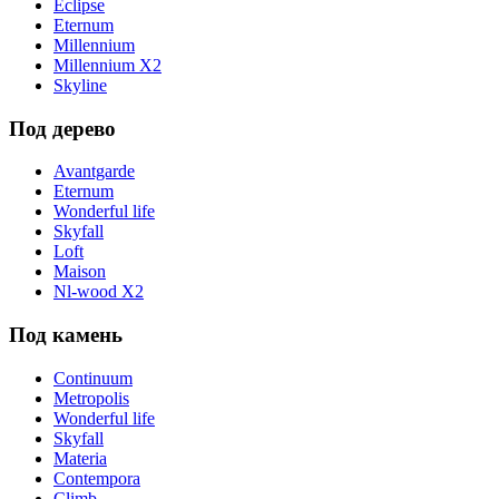
Eclipse
Eternum
Millennium
Millennium X2
Skyline
Под дерево
Avantgarde
Eternum
Wonderful life
Skyfall
Loft
Maison
Nl-wood X2
Под камень
Continuum
Metropolis
Wonderful life
Skyfall
Materia
Contempora
Climb