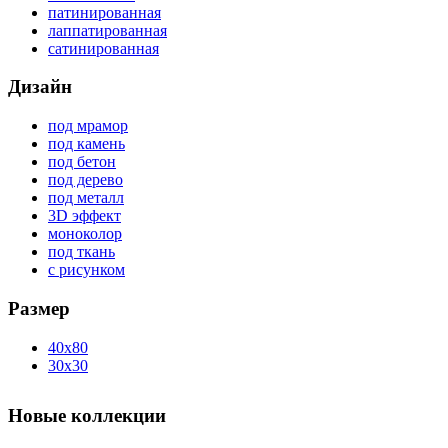
патинированная
лаппатированная
сатинированная
Дизайн
под мрамор
под камень
под бетон
под дерево
под металл
3D эффект
моноколор
под ткань
с рисунком
Размер
40x80
30x30
Новые коллекции