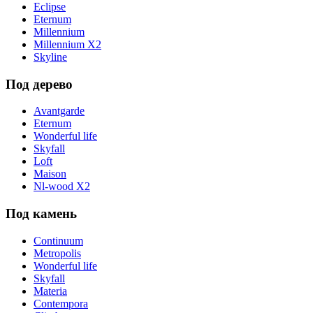
Eclipse
Eternum
Millennium
Millennium X2
Skyline
Под дерево
Avantgarde
Eternum
Wonderful life
Skyfall
Loft
Maison
Nl-wood X2
Под камень
Continuum
Metropolis
Wonderful life
Skyfall
Materia
Contempora