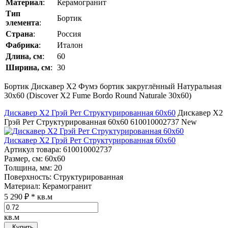
Материал
:
Керамогранит
Тип
Бортик
элемента
:
Страна
:
Россия
Фабрика
:
Италон
Длина, см
:
60
Ширина, см
:
30
Бортик Дискавер Х2 Фумэ бортик закруглённый Натуральная
30x60 (Discover Х2 Fume Bordo Round Naturale 30x60)
Дискавер Х2 Грэй Рет Структурированная 60x60
Дискавер Х2
Грэй Рет Структурированная 60x60
610010002737
New
Дискавер Х2 Грэй Рет Структурированная 60x60
Артикул товара
: 610010002737
Размер, см
: 60x60
Толщина, мм
: 20
Поверхность
: Структурированная
Материал
: Керамогранит
5 290 ₽
* кв.м
кв.м
Купить