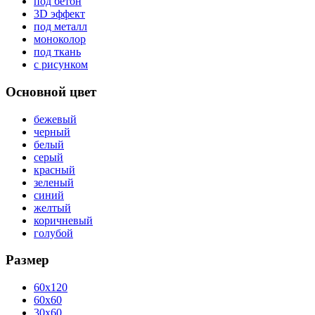
под бетон
3D эффект
под металл
моноколор
под ткань
с рисунком
Основной цвет
бежевый
черный
белый
серый
красный
зеленый
синий
желтый
коричневый
голубой
Размер
60x120
60x60
30x60