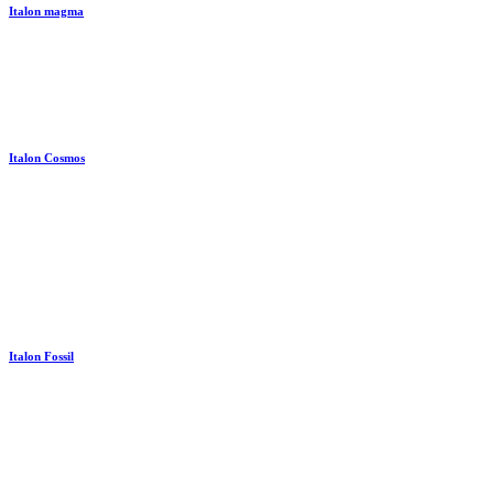
Italon magma
Italon Cosmos
Italon Fossil