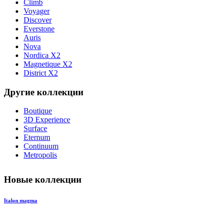
Climb
Voyager
Discover
Everstone
Auris
Nova
Nordica X2
Magnetique X2
District X2
Другие коллекции
Boutique
3D Experience
Surface
Eternum
Continuum
Metropolis
Новые коллекции
Italon magma