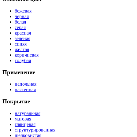
бежевая
черная
белая
серая
красная
зеленая
синяя
желтая
коричневая
голубая
Применение
напольная
настенная
Покрытие
натуральная
матовая
глянцевая
структурированная
шелковистая