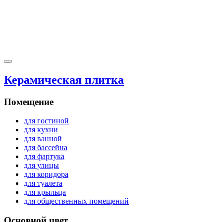
Керамическая плитка
Помещение
для гостиной
для кухни
для ванной
для бассейна
для фартука
для улицы
для коридора
для туалета
для крыльца
для общественных помещений
Основной цвет