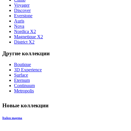
Voyager
Discover
Everstone
Auris
Nova
Nordica X2
Magnetique X2
District X2
Другие коллекции
Boutique
3D Experience
Surface
Eternum
Continuum
Metropolis
Новые коллекции
Italon magma