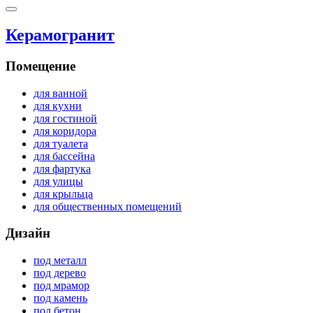
Керамогранит
Помещение
для ванной
для кухни
для гостиной
для коридора
для туалета
для бассейна
для фартука
для улицы
для крыльца
для общественных помещений
Дизайн
под металл
под дерево
под мрамор
под камень
под бетон