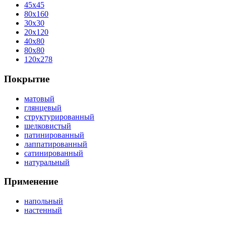
45x45
80x160
30x30
20x120
40x80
80x80
120x278
Покрытие
матовый
глянцевый
структурированный
шелковистый
патинированный
лаппатированный
сатинированный
натуральный
Применение
напольный
настенный