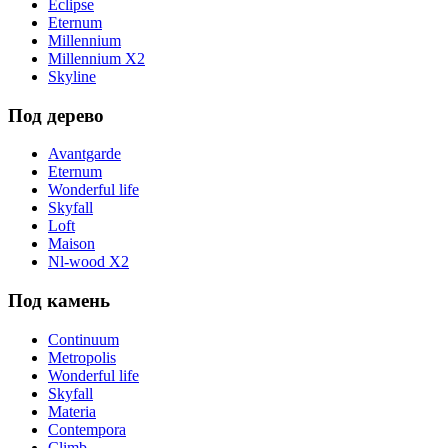
Eclipse
Eternum
Millennium
Millennium X2
Skyline
Под дерево
Avantgarde
Eternum
Wonderful life
Skyfall
Loft
Maison
Nl-wood X2
Под камень
Continuum
Metropolis
Wonderful life
Skyfall
Materia
Contempora
Climb