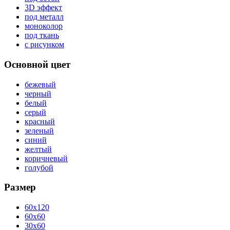
3D эффект
под металл
моноколор
под ткань
с рисунком
Основной цвет
бежевый
черный
белый
серый
красный
зеленый
синий
желтый
коричневый
голубой
Размер
60x120
60x60
30x60