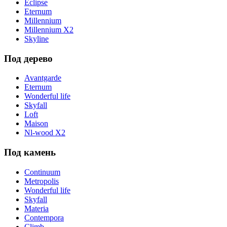
Eclipse
Eternum
Millennium
Millennium X2
Skyline
Под дерево
Avantgarde
Eternum
Wonderful life
Skyfall
Loft
Maison
Nl-wood X2
Под камень
Continuum
Metropolis
Wonderful life
Skyfall
Materia
Contempora
Climb