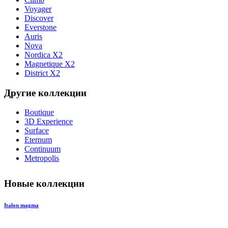
Voyager
Discover
Everstone
Auris
Nova
Nordica X2
Magnetique X2
District X2
Другие коллекции
Boutique
3D Experience
Surface
Eternum
Continuum
Metropolis
Новые коллекции
Italon magma