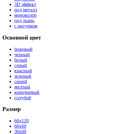
3D эффект
под металл
моноколор
под ткань
с рисунком
Основной цвет
бежевый
черный
белый
серый
красный
зеленый
синий
желтый
коричневый
голубой
Размер
60x120
60x60
30x60