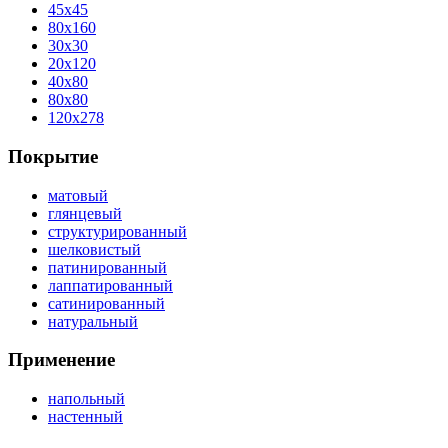
45x45
80x160
30x30
20x120
40x80
80x80
120x278
Покрытие
матовый
глянцевый
структурированный
шелковистый
патинированный
лаппатированный
сатинированный
натуральный
Применение
напольный
настенный