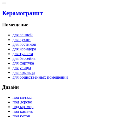
Керамогранит
Помещение
для ванной
для кухни
для гостиной
для коридора
для туалета
для бассейна
для фартука
для улицы
для крыльца
для общественных помещений
Дизайн
под металл
под дерево
под мрамор
под камень
под бетон