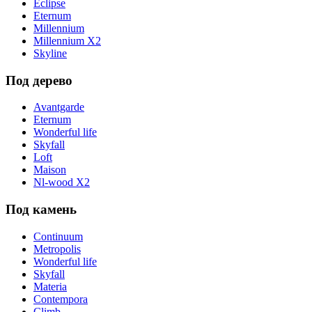
Eclipse
Eternum
Millennium
Millennium X2
Skyline
Под дерево
Avantgarde
Eternum
Wonderful life
Skyfall
Loft
Maison
Nl-wood X2
Под камень
Continuum
Metropolis
Wonderful life
Skyfall
Materia
Contempora
Climb