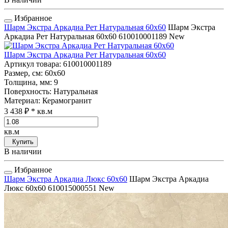
Избранное
Шарм Экстра Аркадиа Рет Натуральная 60x60
Шарм Экстра
Аркадиа Рет Натуральная 60x60
610010001189
New
Шарм Экстра Аркадиа Рет Натуральная 60x60
Артикул товара
: 610010001189
Размер, см
: 60x60
Толщина, мм
: 9
Поверхность
: Натуральная
Материал
: Керамогранит
3 438 ₽
* кв.м
кв.м
Купить
В наличии
Избранное
Шарм Экстра Аркадиа Люкс 60x60
Шарм Экстра Аркадиа
Люкс 60x60
610015000551
New