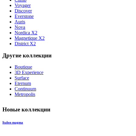
Voyager
Discover
Everstone
Auris
Nova
Nordica X2
Magnetique X2
District X2
Другие коллекции
Boutique
3D Experience
Surface
Eternum
Continuum
Metropolis
Новые коллекции
Italon magma