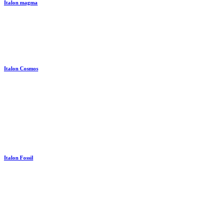
Italon magma
Italon Cosmos
Italon Fossil