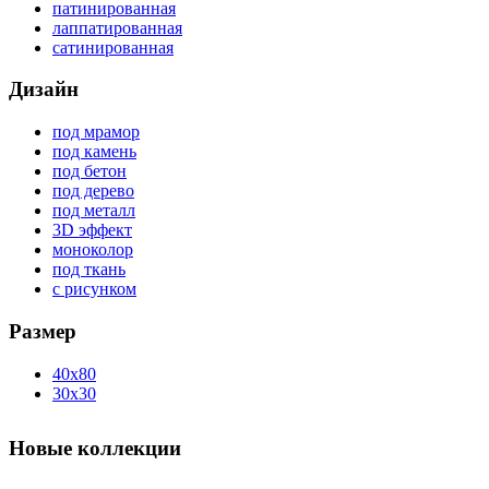
патинированная
лаппатированная
сатинированная
Дизайн
под мрамор
под камень
под бетон
под дерево
под металл
3D эффект
моноколор
под ткань
с рисунком
Размер
40x80
30x30
Новые коллекции