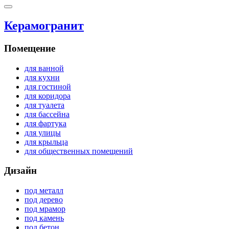
Керамогранит
Помещение
для ванной
для кухни
для гостиной
для коридора
для туалета
для бассейна
для фартука
для улицы
для крыльца
для общественных помещений
Дизайн
под металл
под дерево
под мрамор
под камень
под бетон