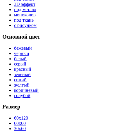
3D эффект
под металл
моноколор
под ткань
с рисунком
Основной цвет
бежевый
черный
белый
серый
красный
зеленый
синий
желтый
коричневый
голубой
Размер
60x120
60x60
30x60