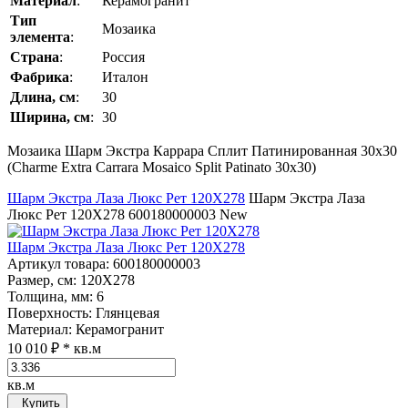
Материал
:
Керамогранит
Тип
Мозаика
элемента
:
Страна
:
Россия
Фабрика
:
Италон
Длина, см
:
30
Ширина, см
:
30
Мозаика Шарм Экстра Каррара Сплит Патинированная 30x30
(Charme Extra Carrara Mosaico Split Patinato 30x30)
Шарм Экстра Лаза Люкс Рет 120Х278
Шарм Экстра Лаза
Люкс Рет 120Х278
600180000003
New
Шарм Экстра Лаза Люкс Рет 120Х278
Артикул товара
: 600180000003
Размер, см
: 120Х278
Толщина, мм
: 6
Поверхность
: Глянцевая
Материал
: Керамогранит
10 010 ₽
* кв.м
кв.м
Купить