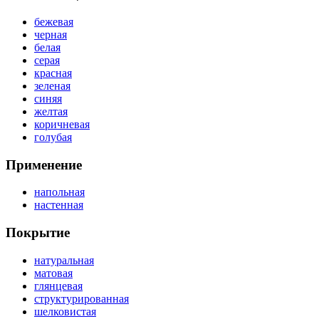
бежевая
черная
белая
серая
красная
зеленая
синяя
желтая
коричневая
голубая
Применение
напольная
настенная
Покрытие
натуральная
матовая
глянцевая
структурированная
шелковистая