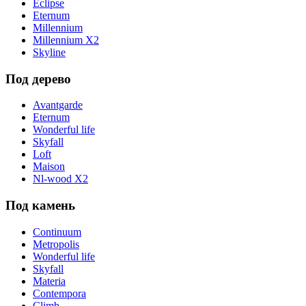
Eclipse
Eternum
Millennium
Millennium X2
Skyline
Под дерево
Avantgarde
Eternum
Wonderful life
Skyfall
Loft
Maison
Nl-wood X2
Под камень
Continuum
Metropolis
Wonderful life
Skyfall
Materia
Contempora
Climb