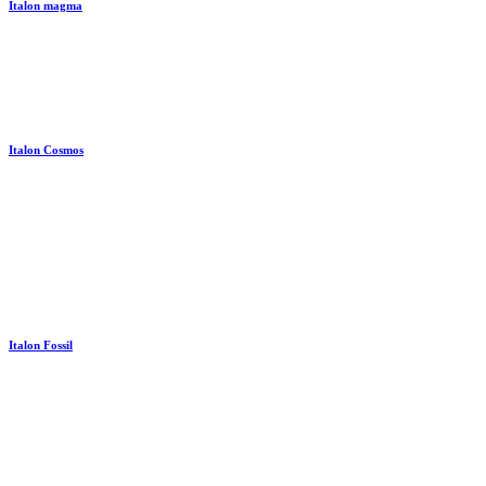
Italon magma
Italon Cosmos
Italon Fossil