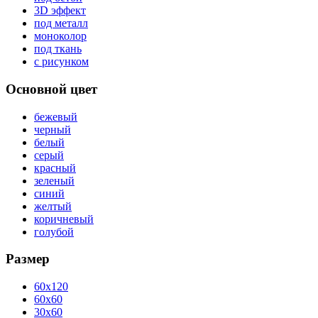
3D эффект
под металл
моноколор
под ткань
с рисунком
Основной цвет
бежевый
черный
белый
серый
красный
зеленый
синий
желтый
коричневый
голубой
Размер
60x120
60x60
30x60