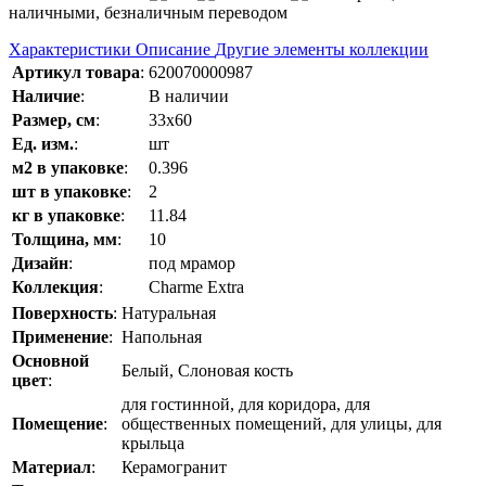
наличными, безналичным переводом
Характеристики
Описание
Другие элементы коллекции
Артикул товара
:
620070000987
Наличие
:
В наличии
Размер, см
:
33x60
Ед. изм.
:
шт
м2 в упаковке
:
0.396
шт в упаковке
:
2
кг в упаковке
:
11.84
Толщина, мм
:
10
Дизайн
:
под мрамор
Коллекция
:
Charme Extra
Поверхность
:
Натуральная
Применение
:
Напольная
Основной
Белый, Слоновая кость
цвет
:
для гостинной, для коридора, для
Помещение
:
общественных помещений, для улицы, для
крыльца
Материал
:
Керамогранит