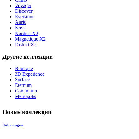
Voyager
Discover
Everstone
Auris
Nova
Nordica X2
Magnetique X2
District X2
Другие коллекции
Boutique
3D Experience
Surface
Eternum
Continuum
Metropolis
Новые коллекции
Italon magma