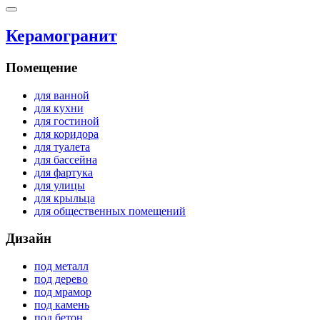
Керамогранит
Помещение
для ванной
для кухни
для гостиной
для коридора
для туалета
для бассейна
для фартука
для улицы
для крыльца
для общественных помещений
Дизайн
под металл
под дерево
под мрамор
под камень
под бетон