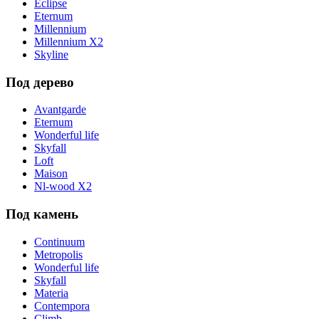
Eclipse
Eternum
Millennium
Millennium X2
Skyline
Под дерево
Avantgarde
Eternum
Wonderful life
Skyfall
Loft
Maison
Nl-wood X2
Под камень
Continuum
Metropolis
Wonderful life
Skyfall
Materia
Contempora
Climb