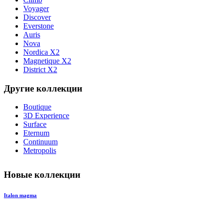
Voyager
Discover
Everstone
Auris
Nova
Nordica X2
Magnetique X2
District X2
Другие коллекции
Boutique
3D Experience
Surface
Eternum
Continuum
Metropolis
Новые коллекции
Italon magma