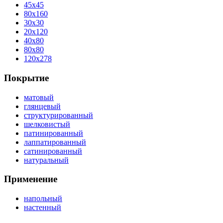
45x45
80x160
30x30
20x120
40x80
80x80
120x278
Покрытие
матовый
глянцевый
структурированный
шелковистый
патинированный
лаппатированный
сатинированный
натуральный
Применение
напольный
настенный