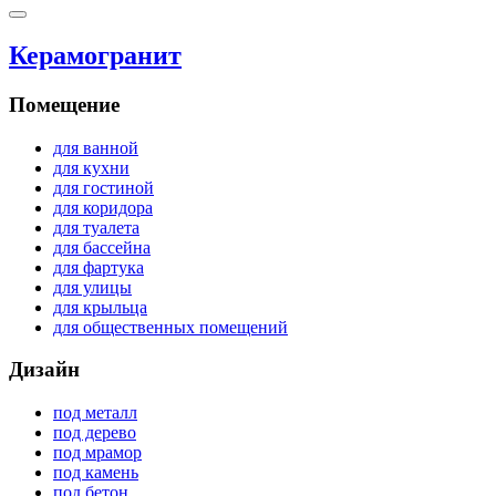
Керамогранит
Помещение
для ванной
для кухни
для гостиной
для коридора
для туалета
для бассейна
для фартука
для улицы
для крыльца
для общественных помещений
Дизайн
под металл
под дерево
под мрамор
под камень
под бетон