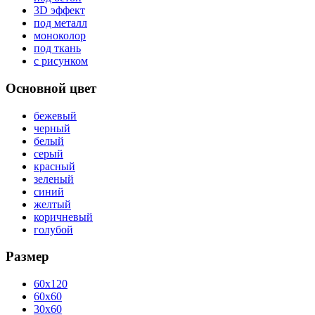
3D эффект
под металл
моноколор
под ткань
с рисунком
Основной цвет
бежевый
черный
белый
серый
красный
зеленый
синий
желтый
коричневый
голубой
Размер
60x120
60x60
30x60