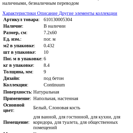
наличными, безналичным переводом
Характеристики
Описание
Другие элементы коллекции
Артикул товара
:
610130005304
Наличие
:
В наличии
Размер, см
:
7.2x60
Ед. изм.
:
пог. м
м2 в упаковке
:
0.432
шт в упаковке
:
10
Пог. м в упаковке
:
6
кг в упаковке
:
8.4
Толщина, мм
:
9
Дизайн
:
под бетон
Коллекция
:
Continuum
Поверхность
:
Натуральная
Применение
:
Напольная, настенная
Основной
Белый, Слоновая кость
цвет
:
для ванной, для гостинной, для кухни, для
Помещение
:
коридора, для туалета, для общественных
помещений