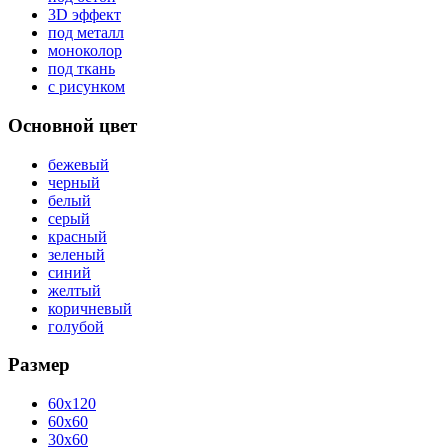
3D эффект
под металл
моноколор
под ткань
с рисунком
Основной цвет
бежевый
черный
белый
серый
красный
зеленый
синий
желтый
коричневый
голубой
Размер
60x120
60x60
30x60