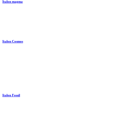
Italon magma
Italon Cosmos
Italon Fossil