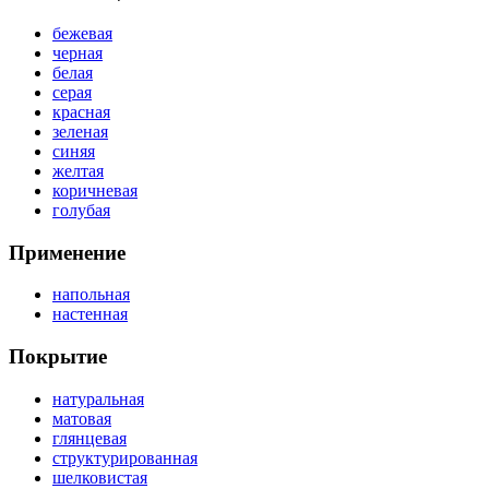
бежевая
черная
белая
серая
красная
зеленая
синяя
желтая
коричневая
голубая
Применение
напольная
настенная
Покрытие
натуральная
матовая
глянцевая
структурированная
шелковистая