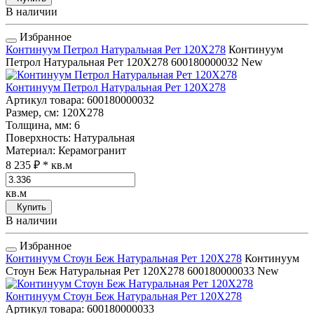
В наличии
Избранное
Континуум Петрол Натуральная Рет 120Х278
Континуум
Петрол Натуральная Рет 120Х278
600180000032
New
Континуум Петрол Натуральная Рет 120Х278
Артикул товара
: 600180000032
Размер, см
: 120Х278
Толщина, мм
: 6
Поверхность
: Натуральная
Материал
: Керамогранит
8 235 ₽
* кв.м
кв.м
Купить
В наличии
Избранное
Континуум Стоун Беж Натуральная Рет 120Х278
Континуум
Стоун Беж Натуральная Рет 120Х278
600180000033
New
Континуум Стоун Беж Натуральная Рет 120Х278
Артикул товара
: 600180000033