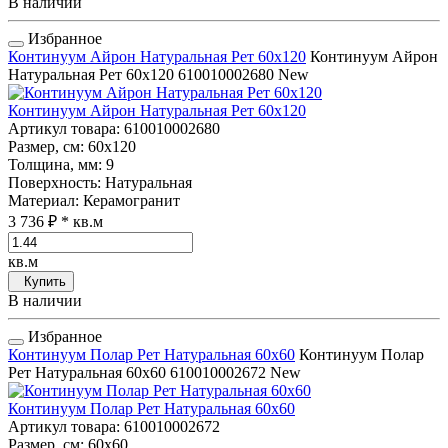
В наличии
Избранное
Континуум Айрон Натуральная Рет 60x120
Континуум Айрон
Натуральная Рет 60x120
610010002680
New
Континуум Айрон Натуральная Рет 60x120
Артикул товара
: 610010002680
Размер, см
: 60x120
Толщина, мм
: 9
Поверхность
: Натуральная
Материал
: Керамогранит
3 736 ₽
* кв.м
кв.м
Купить
В наличии
Избранное
Континуум Полар Рет Натуральная 60x60
Континуум Полар
Рет Натуральная 60x60
610010002672
New
Континуум Полар Рет Натуральная 60x60
Артикул товара
: 610010002672
Размер, см
: 60x60