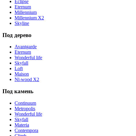
Eclipse
Eternum
Millennium
Millennium X2
Skyline
Под дерево
Avantgarde
Eternum
Wonderful life
Skyfall
Loft
Maison
Nl-wood X2
Под камень
Continuum
Metropolis
Wonderful life
Skyfall
Materia
Contempora
Climb