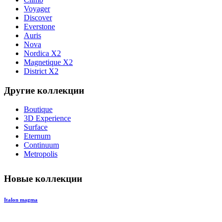
Voyager
Discover
Everstone
Auris
Nova
Nordica X2
Magnetique X2
District X2
Другие коллекции
Boutique
3D Experience
Surface
Eternum
Continuum
Metropolis
Новые коллекции
Italon magma