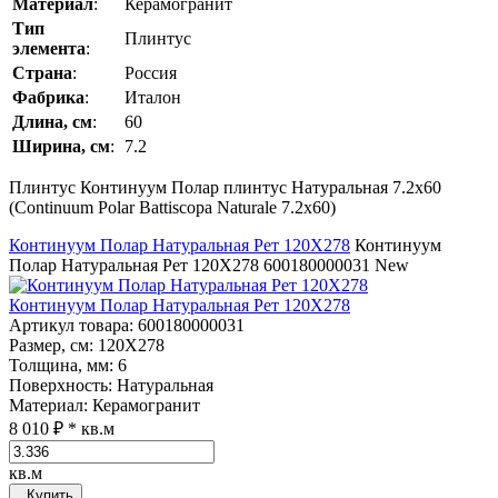
Материал
:
Керамогранит
Тип
Плинтус
элемента
:
Страна
:
Россия
Фабрика
:
Италон
Длина, см
:
60
Ширина, см
:
7.2
Плинтус Континуум Полар плинтус Натуральная 7.2x60
(Continuum Polar Battiscopa Naturale 7.2x60)
Континуум Полар Натуральная Рет 120Х278
Континуум
Полар Натуральная Рет 120Х278
600180000031
New
Континуум Полар Натуральная Рет 120Х278
Артикул товара
: 600180000031
Размер, см
: 120Х278
Толщина, мм
: 6
Поверхность
: Натуральная
Материал
: Керамогранит
8 010 ₽
* кв.м
кв.м
Купить