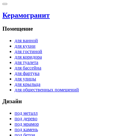
Керамогранит
Помещение
для ванной
для кухни
для гостиной
для коридора
для туалета
для бассейна
для фартука
для улицы
для крыльца
для общественных помещений
Дизайн
под металл
под дерево
под мрамор
под камень
под бетон