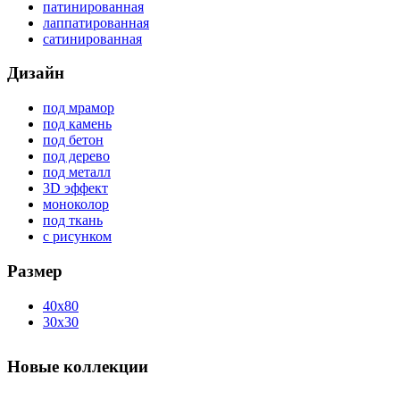
патинированная
лаппатированная
сатинированная
Дизайн
под мрамор
под камень
под бетон
под дерево
под металл
3D эффект
моноколор
под ткань
с рисунком
Размер
40x80
30x30
Новые коллекции