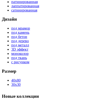
патинированная
лаппатированная
сатинированная
Дизайн
под мрамор
под камень
под бетон
под дерево
под металл
3D эффект
моноколор
под ткань
с рисунком
Размер
40x80
30x30
Новые коллекции