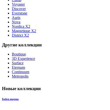
Voyager
Discover
Everstone
Auris
Nova
Nordica X2
Magnetique X2
District X2
Другие коллекции
Boutique
3D Experience
Surface
Eternum
Continuum
Metropolis
Новые коллекции
Italon magma