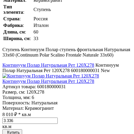
Материал
:
Керамогранит
Тип
Ступень
элемента
:
Страна
:
Россия
Фабрика
:
Италон
Длина, см
:
60
Ширина, см
:
33
Ступень Континуум Полар ступень фронтальная Натуральная
33x60 (Continuum Polar Scalino Frontale Naturale 33x60)
Континуум Полар Натуральная Рет 120Х278
Континуум
Полар Натуральная Рет 120Х278
600180000031
New
Континуум Полар Натуральная Рет 120Х278
Артикул товара
: 600180000031
Размер, см
: 120Х278
Толщина, мм
: 6
Поверхность
: Натуральная
Материал
: Керамогранит
8 010 ₽
* кв.м
кв.м
Купить