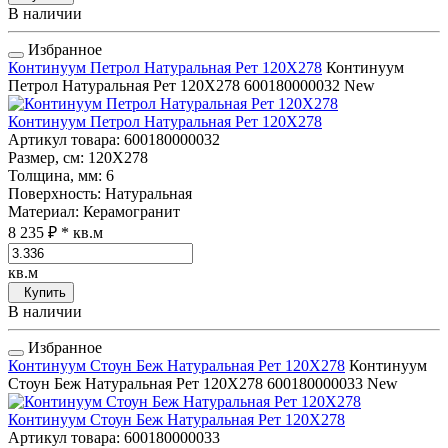
В наличии
Избранное
Континуум Петрол Натуральная Рет 120Х278
Континуум
Петрол Натуральная Рет 120Х278
600180000032
New
Континуум Петрол Натуральная Рет 120Х278
Артикул товара
: 600180000032
Размер, см
: 120Х278
Толщина, мм
: 6
Поверхность
: Натуральная
Материал
: Керамогранит
8 235 ₽
* кв.м
кв.м
Купить
В наличии
Избранное
Континуум Стоун Беж Натуральная Рет 120Х278
Континуум
Стоун Беж Натуральная Рет 120Х278
600180000033
New
Континуум Стоун Беж Натуральная Рет 120Х278
Артикул товара
: 600180000033