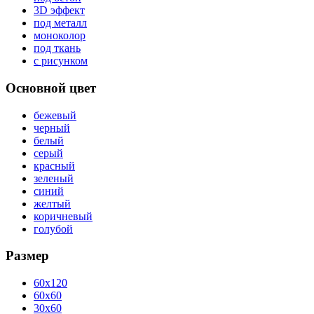
3D эффект
под металл
моноколор
под ткань
с рисунком
Основной цвет
бежевый
черный
белый
серый
красный
зеленый
синий
желтый
коричневый
голубой
Размер
60x120
60x60
30x60