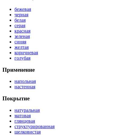
бежевая
черная
белая
серая
красная
зеленая
синяя
желтая
коричневая
голубая
Применение
напольная
настенная
Покрытие
натуральная
матовая
глянцевая
структурированная
шелковистая