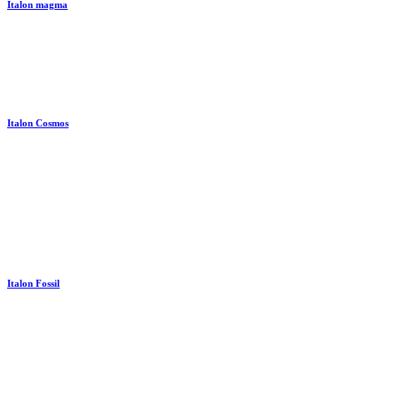
Italon magma
Italon Cosmos
Italon Fossil