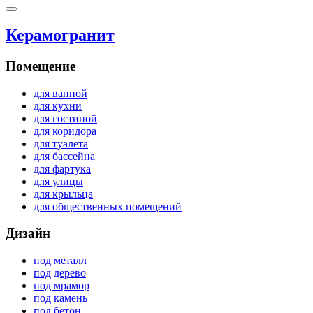
Керамогранит
Помещение
для ванной
для кухни
для гостиной
для коридора
для туалета
для бассейна
для фартука
для улицы
для крыльца
для общественных помещений
Дизайн
под металл
под дерево
под мрамор
под камень
под бетон