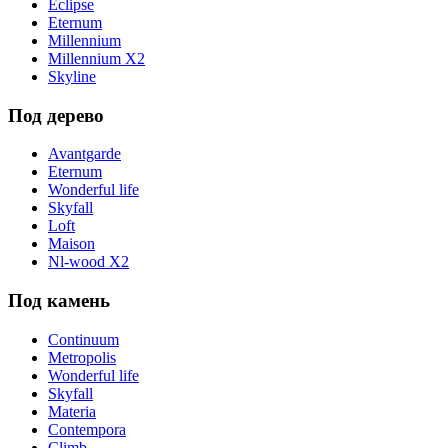
Eclipse
Eternum
Millennium
Millennium X2
Skyline
Под дерево
Avantgarde
Eternum
Wonderful life
Skyfall
Loft
Maison
Nl-wood X2
Под камень
Continuum
Metropolis
Wonderful life
Skyfall
Materia
Contempora
Climb