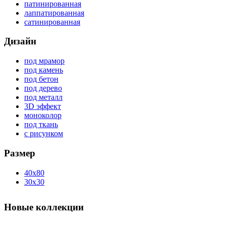
патинированная
лаппатированная
сатинированная
Дизайн
под мрамор
под камень
под бетон
под дерево
под металл
3D эффект
моноколор
под ткань
с рисунком
Размер
40x80
30x30
Новые коллекции