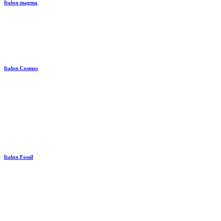
Italon magma
Italon Cosmos
Italon Fossil