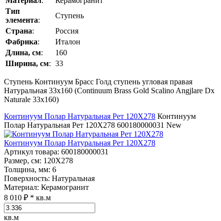
Материал
:
Керамогранит
Тип
Ступень
элемента
:
Страна
:
Россия
Фабрика
:
Италон
Длина, см
:
160
Ширина, см
:
33
Ступень Континуум Брасс Голд ступень угловая правая
Натуральная 33x160 (Continuum Brass Gold Scalino Angjlare Dх
Naturale 33x160)
Континуум Полар Натуральная Рет 120Х278
Континуум
Полар Натуральная Рет 120Х278
600180000031
New
Континуум Полар Натуральная Рет 120Х278
Артикул товара
: 600180000031
Размер, см
: 120Х278
Толщина, мм
: 6
Поверхность
: Натуральная
Материал
: Керамогранит
8 010 ₽
* кв.м
кв.м