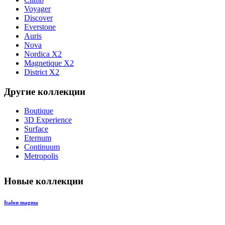
Voyager
Discover
Everstone
Auris
Nova
Nordica X2
Magnetique X2
District X2
Другие коллекции
Boutique
3D Experience
Surface
Eternum
Continuum
Metropolis
Новые коллекции
Italon magma