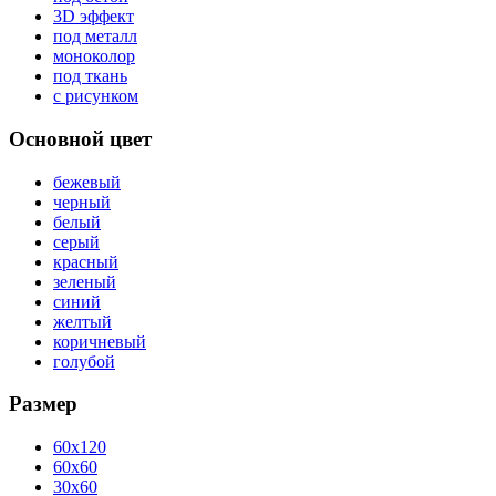
3D эффект
под металл
моноколор
под ткань
с рисунком
Основной цвет
бежевый
черный
белый
серый
красный
зеленый
синий
желтый
коричневый
голубой
Размер
60x120
60x60
30x60