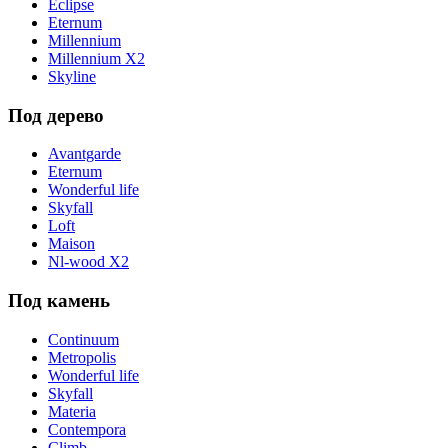
Eclipse
Eternum
Millennium
Millennium X2
Skyline
Под дерево
Avantgarde
Eternum
Wonderful life
Skyfall
Loft
Maison
Nl-wood X2
Под камень
Continuum
Metropolis
Wonderful life
Skyfall
Materia
Contempora
Climb