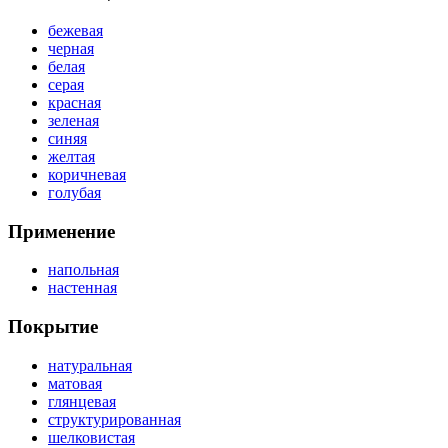
бежевая
черная
белая
серая
красная
зеленая
синяя
желтая
коричневая
голубая
Применение
напольная
настенная
Покрытие
натуральная
матовая
глянцевая
структурированная
шелковистая