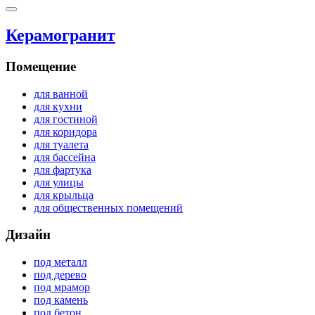
Керамогранит
Помещение
для ванной
для кухни
для гостиной
для коридора
для туалета
для бассейна
для фартука
для улицы
для крыльца
для общественных помещений
Дизайн
под металл
под дерево
под мрамор
под камень
под бетон