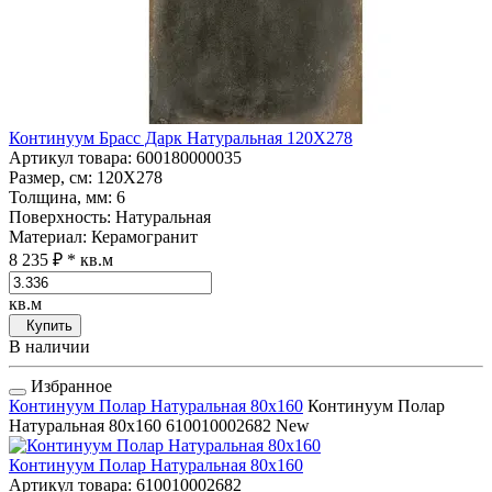
Континуум Брасс Дарк Натуральная 120Х278
Артикул товара
: 600180000035
Размер, см
: 120Х278
Толщина, мм
: 6
Поверхность
: Натуральная
Материал
: Керамогранит
8 235 ₽
* кв.м
кв.м
Купить
В наличии
Избранное
Континуум Полар Натуральная 80x160
Континуум Полар
Натуральная 80x160
610010002682
New
Континуум Полар Натуральная 80x160
Артикул товара
: 610010002682