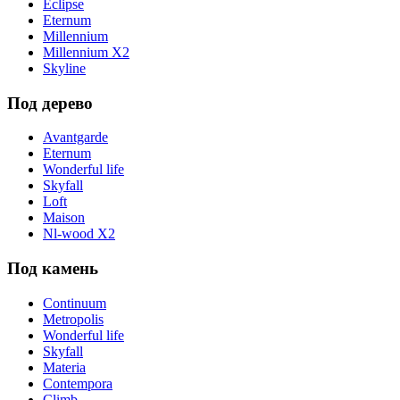
Eclipse
Eternum
Millennium
Millennium X2
Skyline
Под дерево
Avantgarde
Eternum
Wonderful life
Skyfall
Loft
Maison
Nl-wood X2
Под камень
Continuum
Metropolis
Wonderful life
Skyfall
Materia
Contempora
Climb