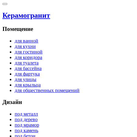
Керамогранит
Помещение
для ванной
для кухни
для гостиной
для коридора
для туалета
для бассейна
для фартука
для улицы
для крыльца
для общественных помещений
Дизайн
под металл
под дерево
под мрамор
под камень
под бетон