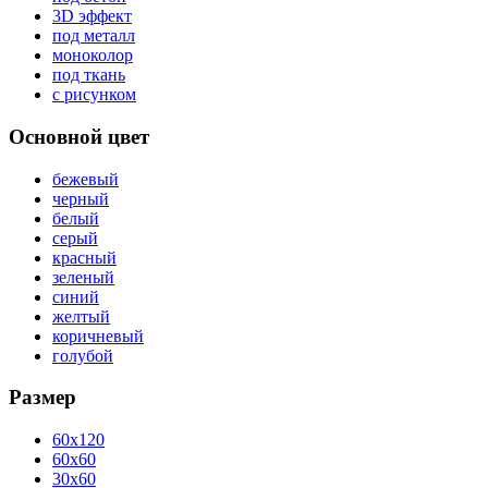
3D эффект
под металл
моноколор
под ткань
с рисунком
Основной цвет
бежевый
черный
белый
серый
красный
зеленый
синий
желтый
коричневый
голубой
Размер
60x120
60x60
30x60