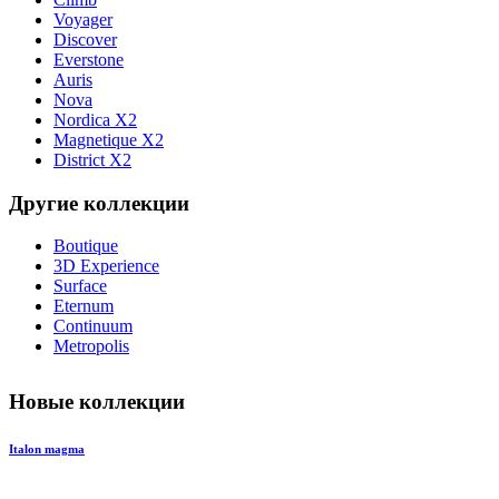
Voyager
Discover
Everstone
Auris
Nova
Nordica X2
Magnetique X2
District X2
Другие коллекции
Boutique
3D Experience
Surface
Eternum
Continuum
Metropolis
Новые коллекции
Italon magma