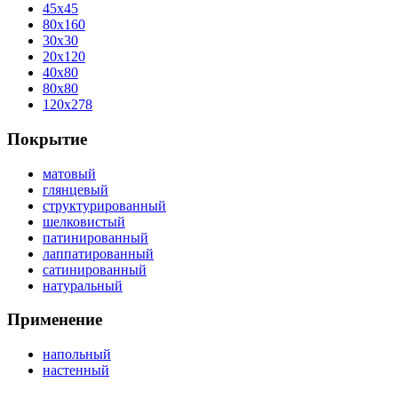
45x45
80x160
30x30
20x120
40x80
80x80
120x278
Покрытие
матовый
глянцевый
структурированный
шелковистый
патинированный
лаппатированный
сатинированный
натуральный
Применение
напольный
настенный