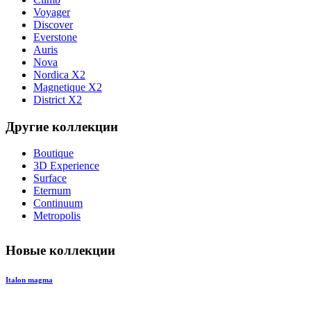
Voyager
Discover
Everstone
Auris
Nova
Nordica X2
Magnetique X2
District X2
Другие коллекции
Boutique
3D Experience
Surface
Eternum
Continuum
Metropolis
Новые коллекции
Italon magma