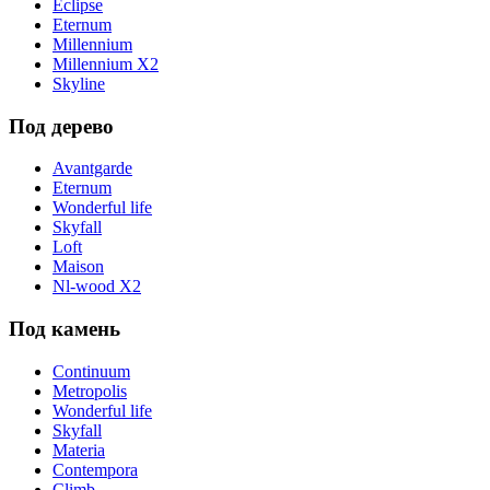
Eclipse
Eternum
Millennium
Millennium X2
Skyline
Под дерево
Avantgarde
Eternum
Wonderful life
Skyfall
Loft
Maison
Nl-wood X2
Под камень
Continuum
Metropolis
Wonderful life
Skyfall
Materia
Contempora
Climb