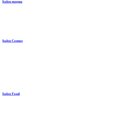
Italon magma
Italon Cosmos
Italon Fossil