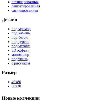
патинированная
лаппатированная
сатинированная
Дизайн
под мрамор
под камень
под бетон
под дерево
под металл
3D эффект
моноколор
под ткань
с рисунком
Размер
40x80
30x30
Новые коллекции