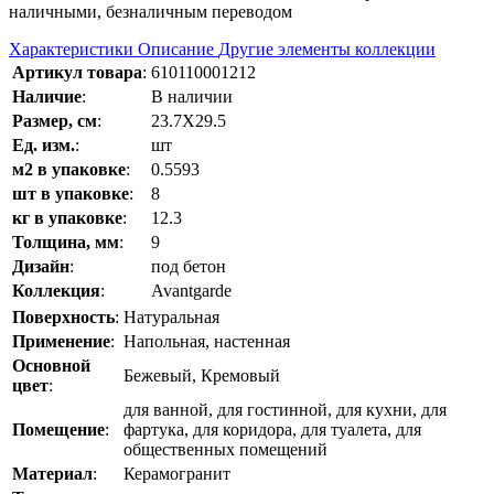
наличными, безналичным переводом
Характеристики
Описание
Другие элементы коллекции
Артикул товара
:
610110001212
Наличие
:
В наличии
Размер, см
:
23.7Х29.5
Ед. изм.
:
шт
м2 в упаковке
:
0.5593
шт в упаковке
:
8
кг в упаковке
:
12.3
Толщина, мм
:
9
Дизайн
:
под бетон
Коллекция
:
Avantgarde
Поверхность
:
Натуральная
Применение
:
Напольная, настенная
Основной
Бежевый, Кремовый
цвет
:
для ванной, для гостинной, для кухни, для
Помещение
:
фартука, для коридора, для туалета, для
общественных помещений
Материал
:
Керамогранит