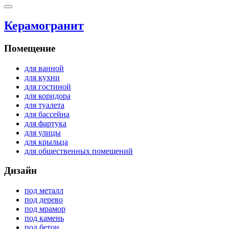
Керамогранит
Помещение
для ванной
для кухни
для гостиной
для коридора
для туалета
для бассейна
для фартука
для улицы
для крыльца
для общественных помещений
Дизайн
под металл
под дерево
под мрамор
под камень
под бетон