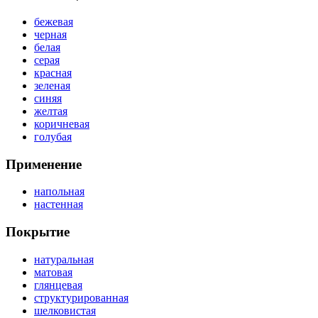
бежевая
черная
белая
серая
красная
зеленая
синяя
желтая
коричневая
голубая
Применение
напольная
настенная
Покрытие
натуральная
матовая
глянцевая
структурированная
шелковистая