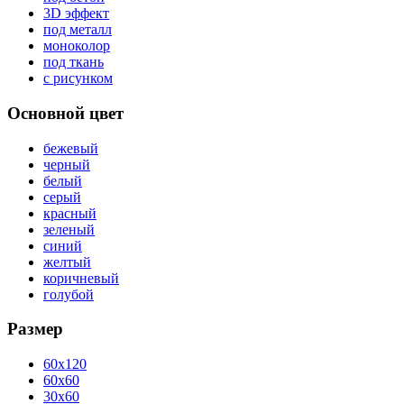
3D эффект
под металл
моноколор
под ткань
с рисунком
Основной цвет
бежевый
черный
белый
серый
красный
зеленый
синий
желтый
коричневый
голубой
Размер
60x120
60x60
30x60