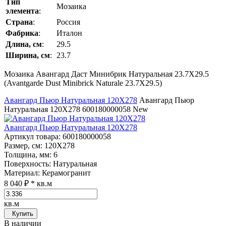
Тип
Мозаика
элемента
:
Страна
:
Россия
Фабрика
:
Италон
Длина, см
:
29.5
Ширина, см
:
23.7
Мозаика Авангард Даст Минибрик Натуральная 23.7Х29.5
(Avantgarde Dust Minibrick Naturale 23.7Х29.5)
Авангард Пьюр Натуральная 120Х278
Авангард Пьюр
Натуральная 120Х278
600180000058
New
Авангард Пьюр Натуральная 120Х278
Артикул товара
: 600180000058
Размер, см
: 120Х278
Толщина, мм
: 6
Поверхность
: Натуральная
Материал
: Керамогранит
8 040 ₽
* кв.м
кв.м
Купить
В наличии