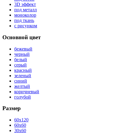
3D эффект
под металл
моноколор
под ткань
с рисунком
Основной цвет
бежевый
черный
белый
серый
красный
зеленый
синий
желтый
коричневый
голубой
Размер
60x120
60x60
30x60