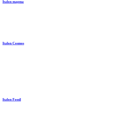
Italon magma
Italon Cosmos
Italon Fossil