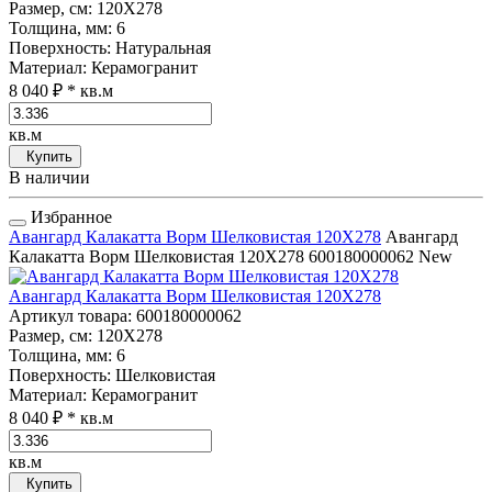
Размер, см
: 120Х278
Толщина, мм
: 6
Поверхность
: Натуральная
Материал
: Керамогранит
8 040 ₽
* кв.м
кв.м
Купить
В наличии
Избранное
Авангард Калакатта Ворм Шелковистая 120Х278
Авангард
Калакатта Ворм Шелковистая 120Х278
600180000062
New
Авангард Калакатта Ворм Шелковистая 120Х278
Артикул товара
: 600180000062
Размер, см
: 120Х278
Толщина, мм
: 6
Поверхность
: Шелковистая
Материал
: Керамогранит
8 040 ₽
* кв.м
кв.м
Купить