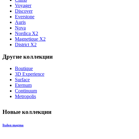
Voyager
Discover
Everstone
Auris
Nova
Nordica X2
Magnetique X2
District X2
Другие коллекции
Boutique
3D Experience
Surface
Eternum
Continuum
Metropolis
Новые коллекции
Italon magma