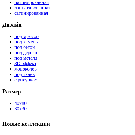
патинированная
лаппатированная
сатинированная
Дизайн
под мрамор
под камень
под бетон
под дерево
под металл
3D эффект
моноколор
под ткань
с рисунком
Размер
40x80
30x30
Новые коллекции