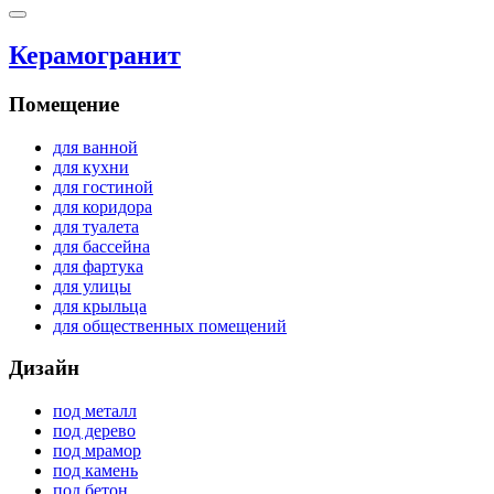
Керамогранит
Помещение
для ванной
для кухни
для гостиной
для коридора
для туалета
для бассейна
для фартука
для улицы
для крыльца
для общественных помещений
Дизайн
под металл
под дерево
под мрамор
под камень
под бетон