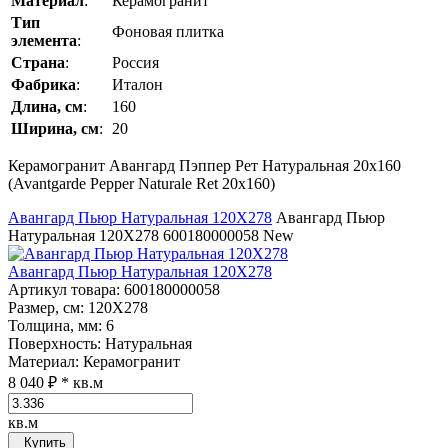
Материал
:
Керамогранит
Тип
Фоновая плитка
элемента
:
Страна
:
Россия
Фабрика
:
Италон
Длина, см
:
160
Ширина, см
:
20
Керамогранит Авангард Пэппер Рет Натуральная 20x160
(Avantgarde Pepper Naturale Ret 20x160)
Авангард Пьюр Натуральная 120Х278
Авангард Пьюр
Натуральная 120Х278
600180000058
New
Авангард Пьюр Натуральная 120Х278
Артикул товара
: 600180000058
Размер, см
: 120Х278
Толщина, мм
: 6
Поверхность
: Натуральная
Материал
: Керамогранит
8 040 ₽
* кв.м
кв.м
Купить