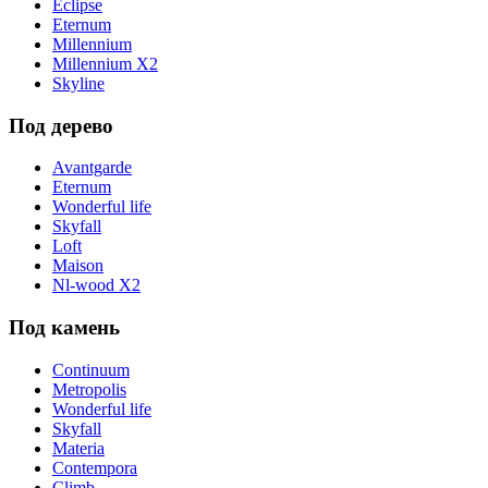
Eclipse
Eternum
Millennium
Millennium X2
Skyline
Под дерево
Avantgarde
Eternum
Wonderful life
Skyfall
Loft
Maison
Nl-wood X2
Под камень
Continuum
Metropolis
Wonderful life
Skyfall
Materia
Contempora
Climb