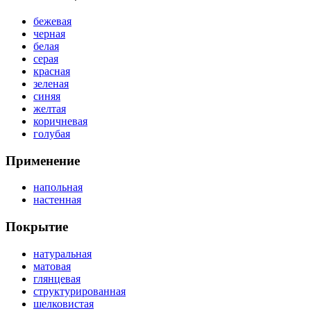
бежевая
черная
белая
серая
красная
зеленая
синяя
желтая
коричневая
голубая
Применение
напольная
настенная
Покрытие
натуральная
матовая
глянцевая
структурированная
шелковистая