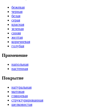
бежевая
черная
белая
серая
красная
зеленая
синяя
желтая
коричневая
голубая
Применение
напольная
настенная
Покрытие
натуральная
матовая
глянцевая
структурированная
шелковистая