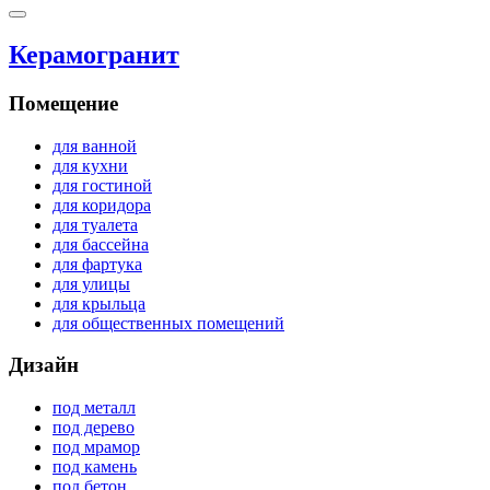
Керамогранит
Помещение
для ванной
для кухни
для гостиной
для коридора
для туалета
для бассейна
для фартука
для улицы
для крыльца
для общественных помещений
Дизайн
под металл
под дерево
под мрамор
под камень
под бетон