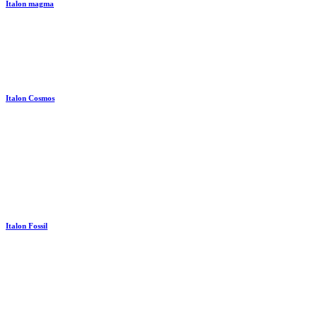
Italon magma
Italon Cosmos
Italon Fossil