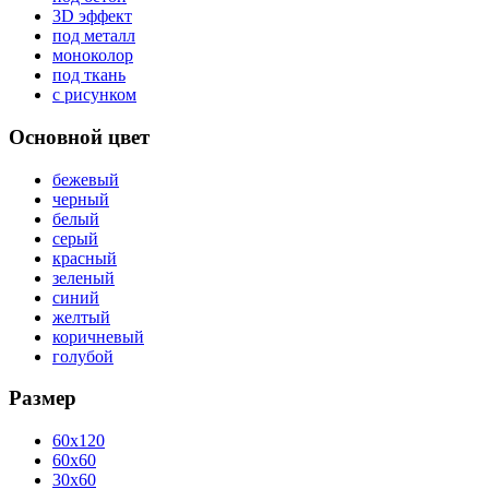
3D эффект
под металл
моноколор
под ткань
с рисунком
Основной цвет
бежевый
черный
белый
серый
красный
зеленый
синий
желтый
коричневый
голубой
Размер
60x120
60x60
30x60