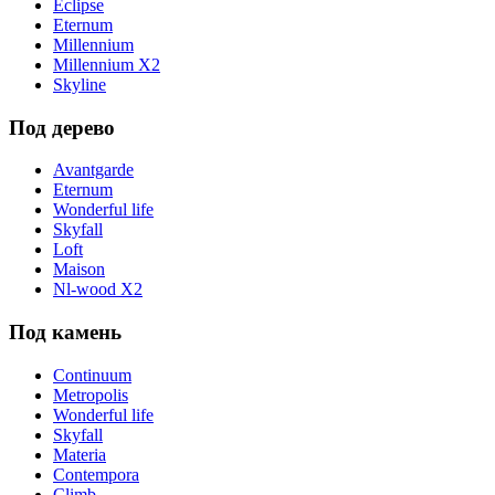
Eclipse
Eternum
Millennium
Millennium X2
Skyline
Под дерево
Avantgarde
Eternum
Wonderful life
Skyfall
Loft
Maison
Nl-wood X2
Под камень
Continuum
Metropolis
Wonderful life
Skyfall
Materia
Contempora
Climb