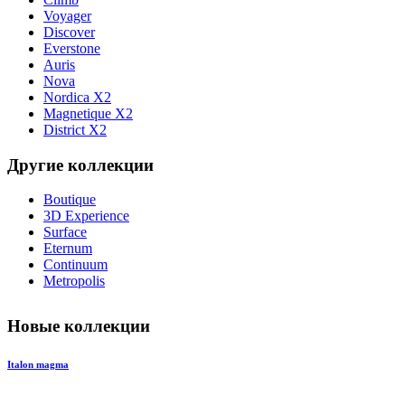
Voyager
Discover
Everstone
Auris
Nova
Nordica X2
Magnetique X2
District X2
Другие коллекции
Boutique
3D Experience
Surface
Eternum
Continuum
Metropolis
Новые коллекции
Italon magma