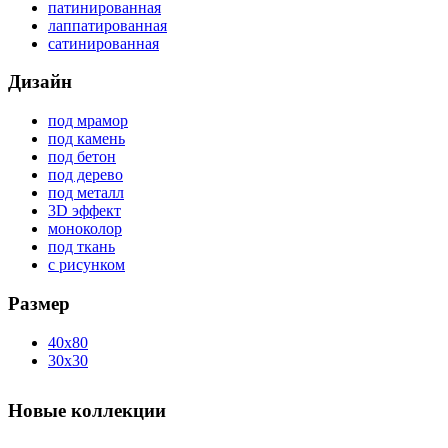
патинированная
лаппатированная
сатинированная
Дизайн
под мрамор
под камень
под бетон
под дерево
под металл
3D эффект
моноколор
под ткань
с рисунком
Размер
40x80
30x30
Новые коллекции