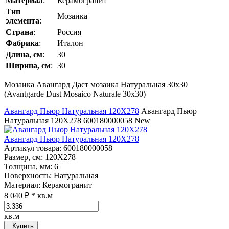
Материал
:
Керамогранит
Тип
Мозаика
элемента
:
Страна
:
Россия
Фабрика
:
Италон
Длина, см
:
30
Ширина, см
:
30
Мозаика Авангард Даст мозаика Натуральная 30x30
(Avantgarde Dust Mosaico Naturale 30x30)
Авангард Пьюр Натуральная 120Х278
Авангард Пьюр
Натуральная 120Х278
600180000058
New
Авангард Пьюр Натуральная 120Х278
Артикул товара
: 600180000058
Размер, см
: 120Х278
Толщина, мм
: 6
Поверхность
: Натуральная
Материал
: Керамогранит
8 040 ₽
* кв.м
кв.м
Купить