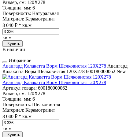
Размер, см
: 120Х278
Толщина, мм
: 6
Поверхность
: Натуральная
Материал
: Керамогранит
8 040 ₽
* кв.м
кв.м
Купить
В наличии
Избранное
Авангард Калакатта Ворм Шелковистая 120Х278
Авангард
Калакатта Ворм Шелковистая 120Х278
600180000062
New
Авангард Калакатта Ворм Шелковистая 120Х278
Артикул товара
: 600180000062
Размер, см
: 120Х278
Толщина, мм
: 6
Поверхность
: Шелковистая
Материал
: Керамогранит
8 040 ₽
* кв.м
кв.м
Купить